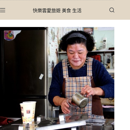
跳
快樂雲愛旅遊 美食 生活
至
主
要
內
容