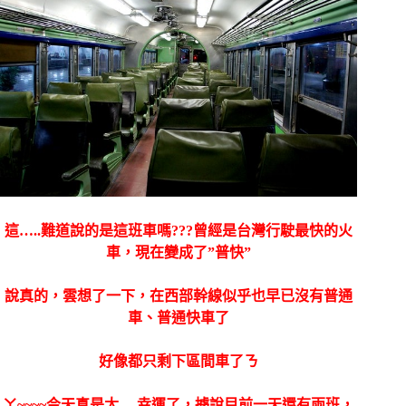
這…..難道說的是這班車嗎???曾經是台灣行駛最快的火
車，現在變成了”普快”
說真的，雲想了一下，在西部幹線似乎也早已沒有普通
車、普通快車了
好像都只剩下區間車了ㄋ
ㄚ~~~~今天真是太….幸運了，據說目前一天還有兩班，