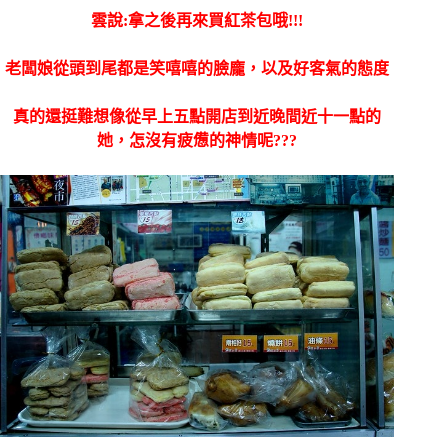
雲說:拿之後再來買紅茶包哦!!!
老闆娘從頭到尾都是笑嘻嘻的臉龐，以及好客氣的態度
真的還挺難想像從早上五點開店到近晚間近十一點的
她，怎沒有疲憊的神情呢???