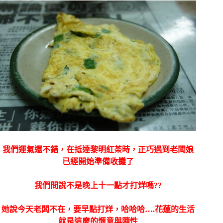
我們運氣還不錯，在抵達黎明紅茶時，正巧遇到老闆娘
已經開始準備收攤了
我們問說不是晚上十一點才打烊嗎??
她說今天老闆不在，要早點打烊，哈哈哈….花蓮的生活
就是這麼的愜意與隨性