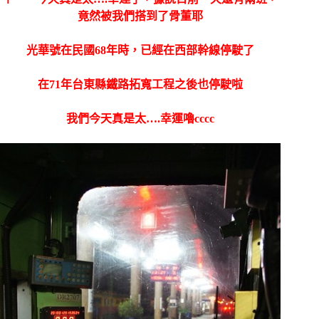
竟然被我們搭到了骨董耶
光華號在民國68年時，已經在西部幹線停駛了
在71年台東縣鐵路拓寬工程之後也停駛啦
我們今天真是太….幸運嚕cccc