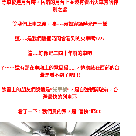
等車駛進月台時，昏暗的月台上並沒有看出火車有啥特
別之處
等我們上車之後，哇~~~宛如穿過時光門一樣
這…..是我們這個時間會看到的火車嗎????
這….好像是三四十年前的車吧
ㄚ~~~~還有那在車廂上的電風扇…..，這應該在西部的台
灣是看不到了吧!!!!
臉書上的朋友們說這是”
光華號
“，是自強號開駛前，台
灣最快的列車耶
看了一下，我們買的票，是”普快”耶!!!!