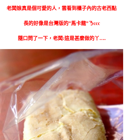
老闆娘真是個可愛的人，雲看到櫃子內的古老西點
長的好像是台灣版的”馬卡龍”ㄋccc
隨口問了一下，老闆:這是甚麼做的丫….