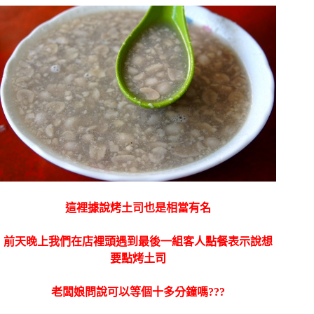
這裡據說烤土司也是相當有名
前天晚上我們在店裡頭遇到最後一組客人點餐表示說想
要點烤土司
老闆娘問說可以等個十多分鐘嗎???