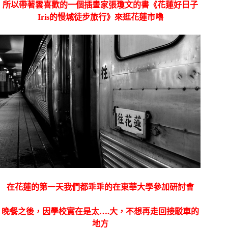
所以帶著雲喜歡的一個插畫家張瓊文的書《花蓮好日子
Iris的慢城徒步旅行》來逛花蓮市嚕
在花蓮的第一天我們都乖乖的在東華大學參加研討會
晚餐之後，因學校實在是太….大，不想再走回接駁車的
地方