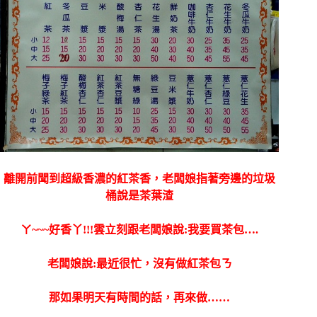
離開前聞到超級香濃的紅茶香，老闆娘指著旁邊的垃圾
桶說是茶葉渣
ㄚ~~~好香丫!!!雲立刻跟老闆娘說:我要買茶包….
老闆娘說:最近很忙，沒有做紅茶包ㄋ
那如果明天有時間的話，再來做……