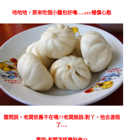
哈哈哈，那來吃個小籠包好嚕…..ccc補償心態
雲問說，老闆依舊不在嗎??老闆娘說:對丫，他去渡假
了….
雲說:老闆怎這麼好命??