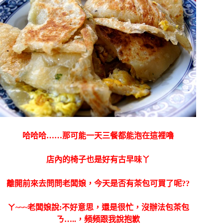
哈哈哈……那可能一天三餐都能泡在這裡嚕
店內的椅子也是好有古早味丫
離開前來去問問老闆娘，今天是否有茶包可買了呢??
ㄚ~~~老闆娘說:不好意思，還是很忙，沒辦法包茶包
ㄋ…..，頻頻跟我說抱歉