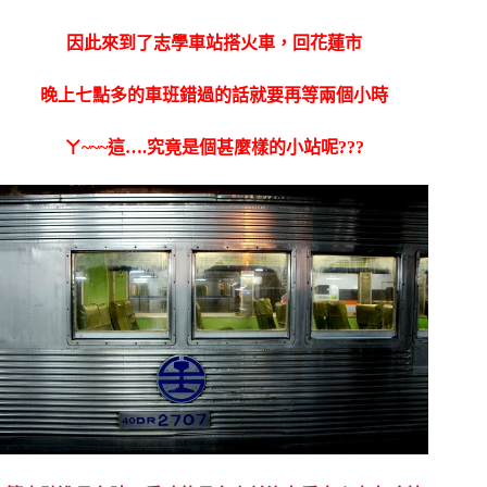
因此來到了志學車站搭火車，回花蓮市
晚上七點多的車班錯過的話就要再等兩個小時
ㄚ~~~這….究竟是個甚麼樣的小站呢???