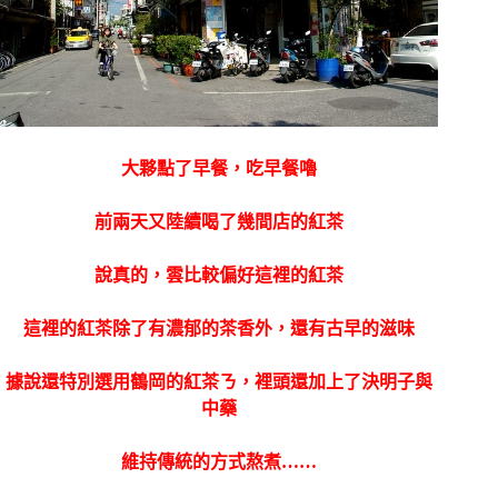
大夥點了早餐，吃早餐嚕
前兩天又陸續喝了幾間店的紅茶
說真的，雲比較偏好這裡的紅茶
這裡的紅茶除了有濃郁的茶香外，還有古早的滋味
據說還特別選用鶴岡的紅茶ㄋ，裡頭還加上了決明子與
中藥
維持傳統的方式熬煮……