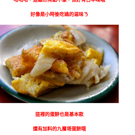
好像是小時後吃過的滋味ㄋ
這裡的蛋餅也是基本款
還有加料的九層塔蛋餅哦