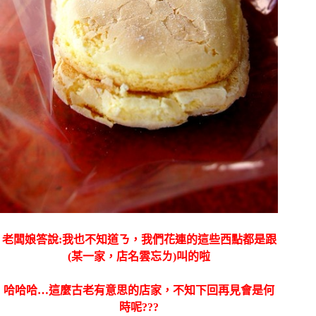
老闆娘答說:我也不知道ㄋ，我們花連的這些西點都是跟
(某一家，店名雲忘ㄌ)叫的啦
哈哈哈…這麼古老有意思的店家，不知下回再見會是何
時呢???