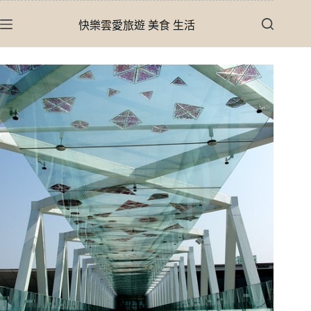
跳
快樂雲愛旅遊 美食 生活
至
主
要
內
容