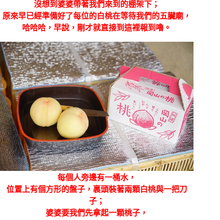
沒想到婆婆帶著我們來到的棚架下；
原來早已經準備好了每位的白桃在等待我們的五臟廟，
哈哈哈，早說，剛才就直接到這裡報到嚕。
每個人旁邊有一桶水，
位置上有個方形的盤子，裏頭裝著兩顆白桃與一把刀
子；
婆婆要我們先拿起一顆桃子，