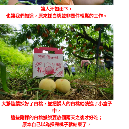
讓人汗如雨下，
也讓我們知道，原來採白桃並非是件輕鬆的工作。
大夥陸續採好了白桃，並把誘人的白桃給裝進了小盒子
中，
這些剛採的白桃據說要放個兩天之後才好吃；
原本自己以為採完桃子就結束了，