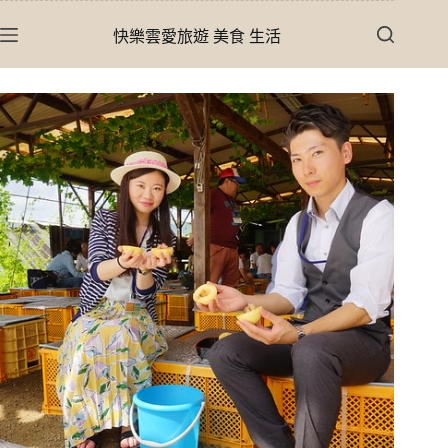
跳
快樂雲愛旅遊 美食 生活
至
主
要
內
容