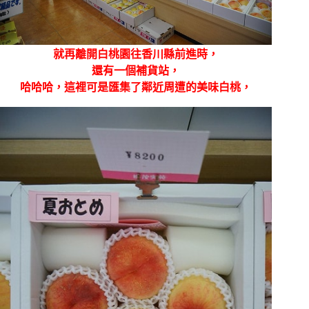
就再離開白桃園往香川縣前進時，
還有一個補貨站，
哈哈哈，這裡可是匯集了鄰近周遭的美味白桃，