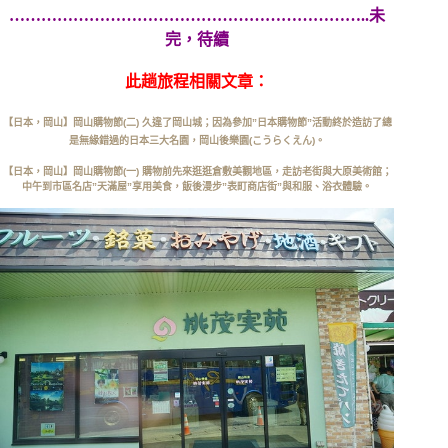
…………………………………………………………..未
完，待續
此趟旅程相關文章：
【日本，岡山】岡山購物節(二) 久違了岡山城；因為參加”日本購物節”活動終於造訪了總
是無緣錯過的日本三大名園，岡山後樂園(こうらくえん)。
【日本，岡山】岡山購物節(一) 購物前先來逛逛倉敷美觀地區，走訪老街與大原美術館；
中午到市區名店”天滿屋”享用美食，飯後漫步”表町商店街”與和服、浴衣體驗。