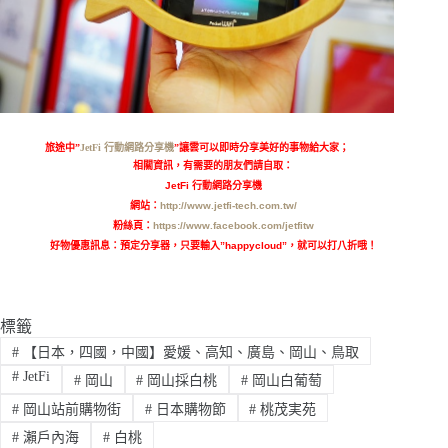
旅途中”
JetFi 行動網路分享機
”讓雲可以即時分享美好的事物給大家；
相關資訊，有需要的朋友們請自取：
JetFi
行動網路分享機
網站：
http://www.jetfi-tech.com.tw/
粉絲頁：
https://www.facebook.com/jetfitw
好物優惠訊息：預定分享器，只要輸入
”happycloud”
，就可以打八折哦！
標籤
#
【日本，四國，中國】愛媛、高知、廣島、岡山、鳥取
#
JetFi
#
岡山
#
岡山採白桃
#
岡山白葡萄
#
岡山站前購物街
#
日本購物節
#
桃茂実苑
#
瀨戶內海
#
白桃