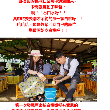
那香甜的桃味在空氣中瀰漫開來，
瞬間就觸動了味蕾，
啊！！吞口水呀！！
真想吃婆婆剛才示範的那一顆白桃呀！！
哈哈哈，還是趕緊回到自己的座位，
準備開始吃白桃吧！！
第一次發現原來採白桃還挺有意思的，