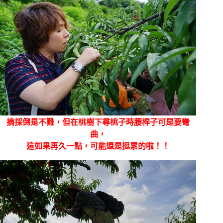
摘採倒是不難，但在桃樹下尋桃子時腰桿子可是要彎
曲，
這如果再久一點，可能還是挺累的啦！！