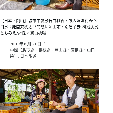
【日本，岡山】城市中飄散著白桃香，讓人邊逛街邊吞
口水；離開來桃太郎的故鄉岡山前，別忘了去”桃茂実苑
ともみえん”採，買白桃哦！！！
2016 年 8 月 21 日
中國（鳥取縣、島根縣、岡山縣、廣島縣、山口
縣）
,
日本旅遊