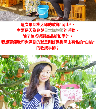
這次來到桃太郎的故鄉”岡山”，
主要是因為參與
日本購物節
的活動，
除了恰巧遇到商品折扣季外，
我想更讓我印象深刻的就是剛好遇到岡山有名的”白桃”
的收成季節；