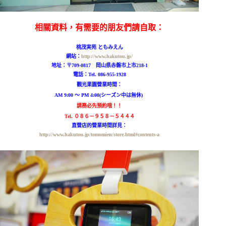
相關資料，有需要的朋友們請自取：
桃茂実苑 ともみえん
網站：
http://www.hakutou.jp/
地址：〒709-0817 岡山県赤磐市上市218-1
電話：
Tel. 086-955-1928
觀光果園營業時間：
AM 9:00 ～ PM 4:00(シーズン中は無休)
請務必先預約哦！！
Tel. ０８６－９５８－５４４４
直營店的營業時間詳見：
http://www.hakutou.jp/tomomien/store.html#contents-a