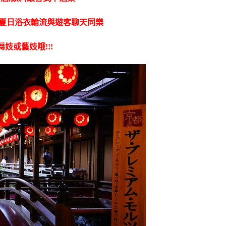
著夏日浴衣輪流與遊客聊天同樂
妓或藝妓哦!!!