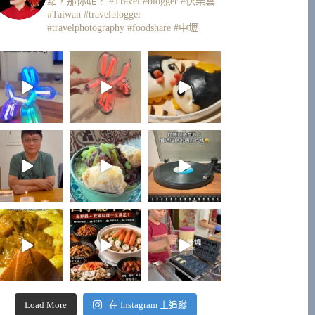
點，那你呢？
#Travel #blogger #快樂雲
#Taiwan #travelblogger
#travelphotography #foodshare #中壢
Load More
在 Instagram 上追蹤