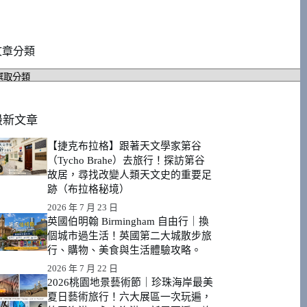
文章分類
文
章
分
類
最新文章
【捷克布拉格】跟著天文學家第谷
（Tycho Brahe）去旅行！探訪第谷
故居，尋找改變人類天文史的重要足
跡（布拉格秘境）
2026 年 7 月 23 日
英國伯明翰 Birmingham 自由行｜換
個城市過生活！英國第二大城散步旅
行、購物、美食與生活體驗攻略。
2026 年 7 月 22 日
2026桃園地景藝術節｜珍珠海岸最美
夏日藝術旅行！六大展區一次玩遍，