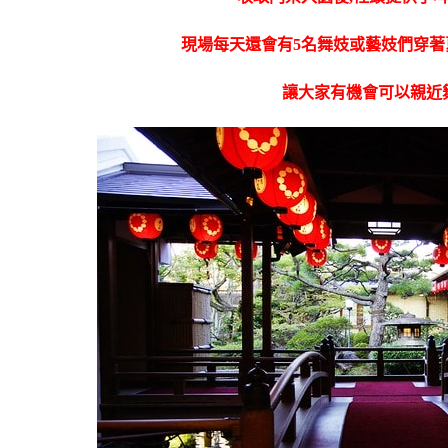
現場每天還會有5名舞妓或藝妓們穿
讓大家有機會可以親近舞