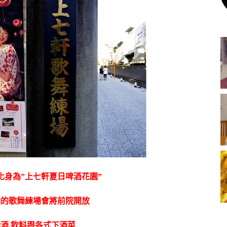
化身為”上七軒夏日啤酒花園”
涵的歌舞練場會將前院開放
酒,飲料跟各式下酒菜