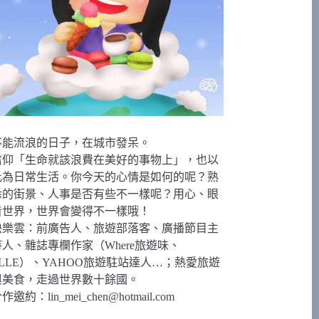
不能流浪的日子，在城市發呆。
信仰「生命就該浪費在美好的事物上」，也以
此為日常生活。你今天的心情是如何的呢？熟
悉的街景、人事是否有些不一樣呢？用心、眼
看世界，世界會變得不一樣哦！
快樂雲：前廣告人、旅遊部落客、廣播節目主
持人、雜誌專欄作家（Where旅遊味、
ELLE）、YAHOO旅遊駐站達人…；熱愛旅遊
與美食，走過世界數十餘國。
合作邀約：
lin_mei_chen@hotmail.com