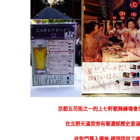
京都五花街之一的上七軒歌舞練場會
在北野天滿宮旁有著濃郁歷史意
收取門票入園後,裡頭提供了啤