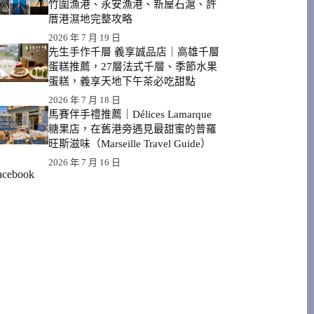
竹圍漁港、永安漁港、新屋石滬、許
厝港濕地完整攻略
2026 年 7 月 19 日
先生手作千層 義享誠品店｜高雄千層
蛋糕推薦，27層法式千層、季節水果
蛋糕，義享天地下午茶必吃甜點
2026 年 7 月 18 日
馬賽伴手禮推薦｜Délices Lamarque
糖果店，在舊港旁遇見最甜蜜的普羅
旺斯滋味（Marseille Travel Guide）
2026 年 7 月 16 日
acebook