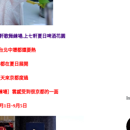
 上七軒歌舞練場,上七軒夏日啤酒花園
比台北中壢都還要熱
動都在夏日展開
夏天來京都度過
練場］雲感受到很京都的一面
I
1日~9月5日