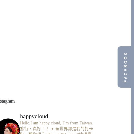
FACEBOOK
nstagram
happycloud
Hello,I am happy cloud, I’m from Taiwan.
旅行，真好！！ ✈️
全世界都是我的打卡