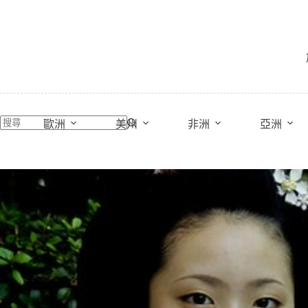
跳
至
主
要
內
容
歐洲
美州
非洲
亞洲