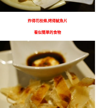
炸得花枝條,烤得魷魚片
看似簡單的食物