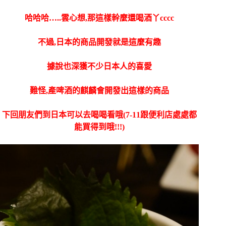
哈哈哈…..雲心想,那這樣幹麼還喝酒丫cccc
不過,日本的商品開發就是這麼有趣
據說也深獲不少日本人的喜愛
難怪,產啤酒的麒麟會開發出這樣的商品
下回朋友們到日本可以去喝喝看哦(7-11跟便利店處處都
能買得到哦!!!)