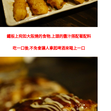
鐵板上宛如大阪燒的食物,上頭的醬汁搭配著配料
吃一口後,不免會讓人拿起啤酒來喝上一口