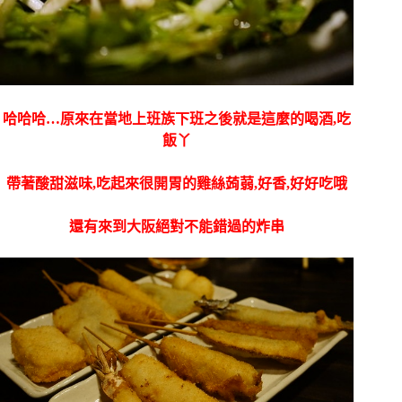
哈哈哈…原來在當地上班族下班之後就是這麼的喝酒,吃
飯丫
帶著酸甜滋味,吃起來很開胃的雞絲蒟蒻,好香,好好吃哦
還有來到大阪絕對不能錯過的炸串