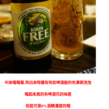
叫來喝喝看,到出來時還有宛如啤酒般的色澤與泡泡
喝起來真的有啤酒花的味道
但這可是0%酒精濃度的哦