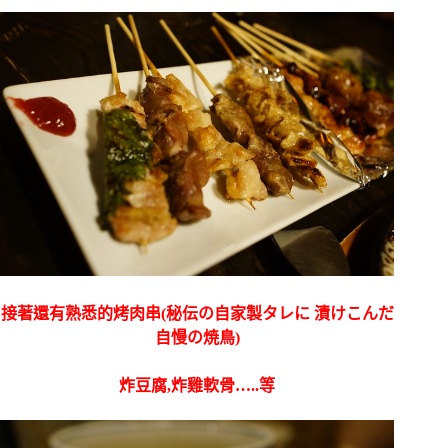
接著還有熟悉的烤肉串(秘伝の自家製タレに 漬けこんだ
自慢の焼鳥)
炸豆腐,炸雞軟骨…..等