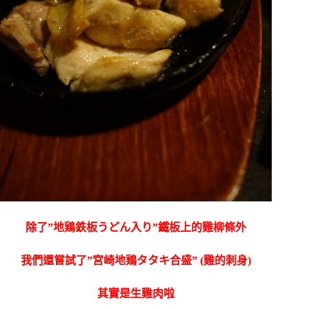
除了”地鶏鉄板うどん入り”鐵板上的雞柳條外
我們還嘗試了”宮崎地鶏タタキ合盛” (雞的刺身)
其實是生雞肉啦