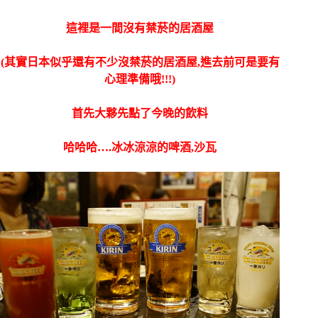
這裡是一間沒有禁菸的居酒屋
(其實日本似乎還有不少沒禁菸的居酒屋,進去前可是要有
心理準備哦!!!)
首先大夥先點了今晚的飲料
哈哈哈….冰冰涼涼的啤酒,沙瓦