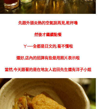
先跟外頭炎熱的空氣說再見,乾杯嚕
然後才繼續點餐
ㄚ~~~全都是日文的,看不懂啦
還好,店內的招牌有些是用照片表示啦
當然,今天跟著的是在地友人岩田先生還有洋子小姐