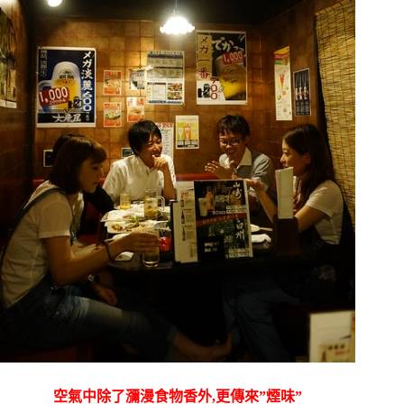
空氣中除了瀰漫食物香外,更傳來”煙味”