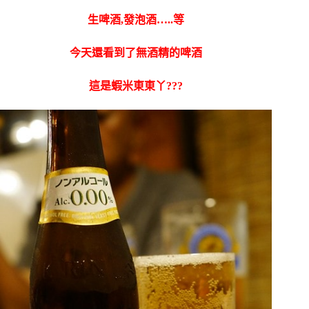
生啤酒,發泡酒…..等
今天還看到了無酒精的啤酒
這是蝦米東東丫???