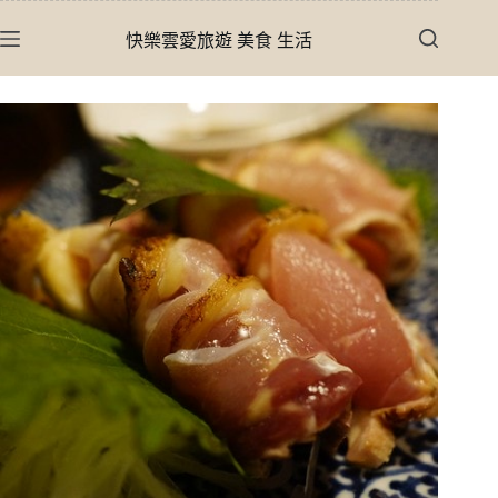
跳
快樂雲愛旅遊 美食 生活
至
主
要
內
容