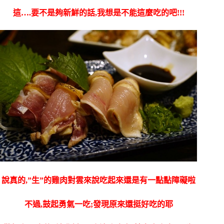
這….要不是夠新鮮的話,我想是不能這麼吃的吧!!!
說真的,”生”的雞肉對雲來說吃起來還是有一點點障礙啦
不過,鼓起勇氣一吃;發現原來還挺好吃的耶