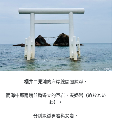
櫻井二見浦
的海岸線開闊純淨，
而海中那兩塊並肩聳立的巨岩，
夫婦岩（めおとい
わ）
，
分別象徵男岩與女岩，