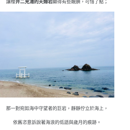
讓櫻
井二見浦的夫婦岩
顯得有些靦腆，可惜了點；
那一對宛如海中守望者的巨岩，靜靜佇立於海上，
依舊恣意訴說著海浪的低語與歲月的痕跡。