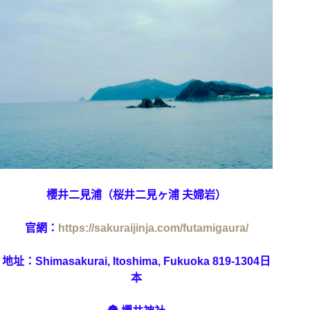
櫻井二見浦（桜井二見ヶ浦 夫婦岩）
官網：
https://sakuraijinja.com/futamigaura/
地址：
Shimasakurai, Itoshima, Fukuoka 819-1304日
本