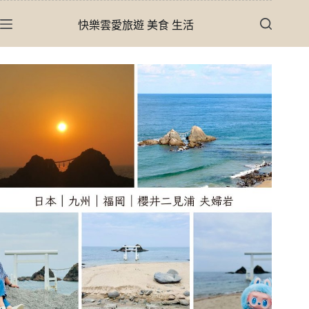
跳
快樂雲愛旅遊 美食 生活
至
主
要
內
容