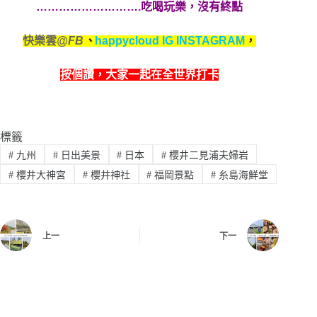
……………………….吃喝玩樂，沒有終點
快樂雲
@FB
、
happycloud IG INSTAGRAM
，
按個讚，
大家一起在全世界打卡
標籤
#
九州
#
日出美景
#
日本
#
櫻井二見浦夫婦岩
#
櫻井大神宮
#
櫻井神社
#
福岡景點
#
糸島海鮮堂
上一
下一