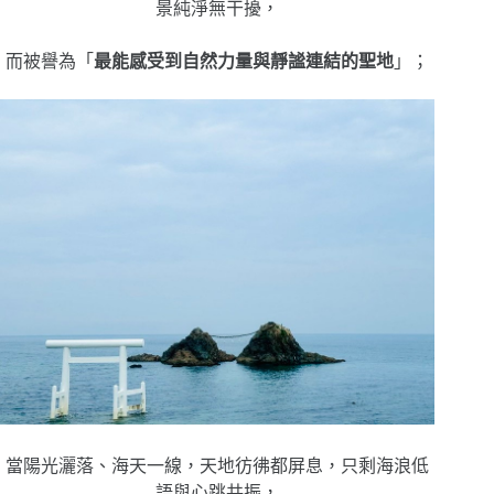
景純淨無干擾，
而被譽為「
最能感受到自然力量與靜謐連結的聖地
」；
當陽光灑落、海天一線，天地彷彿都屏息，只剩海浪低
語與心跳共振，