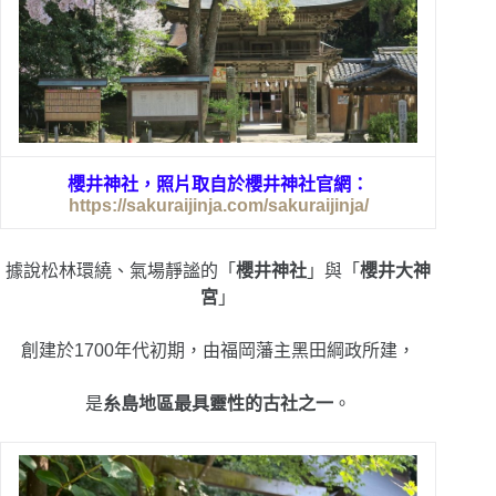
櫻井神社，
照片取自於櫻井神社官網：
https://sakuraijinja.com/sakuraijinja/
據說
松林環繞、氣場靜謐的「
櫻井神社
」與
「
櫻井大神
宮
」
創建於1700年代初期，由福岡藩主黑田綱政所建，
是
糸島地區最具靈性的古社之一
。