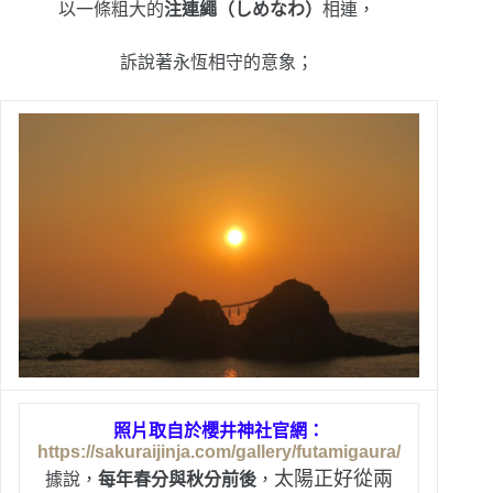
以一條粗大的
注連繩（しめなわ）
相連，
訴說著永恆相守的意象；
照片取自於櫻井神社官網：
https://sakuraijinja.com/gallery/futamigaura/
太陽正好從兩
據說，
每年春分與秋分前後
，