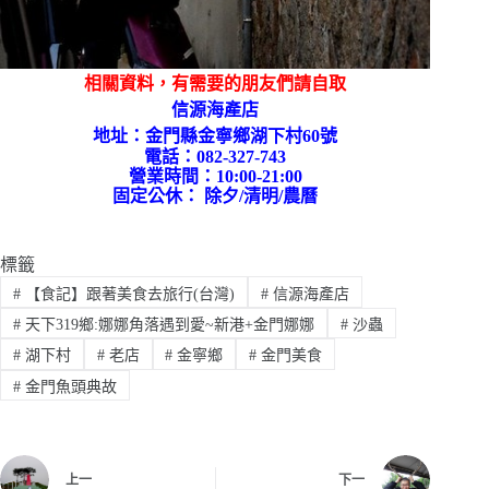
相關資料，有需要的朋友們請自取
信源海產店
地址：
金門縣金寧鄉湖下村60號
電話：082-327-743
營業時間：10:00-21:00
固定公休： 除夕/清明/農曆
標籤
#
【食記】跟著美食去旅行(台灣)
#
信源海產店
#
天下319鄉:娜娜角落遇到愛~新港+金門娜娜
#
沙蟲
#
湖下村
#
老店
#
金寧鄉
#
金門美食
#
金門魚頭典故
上一
下一