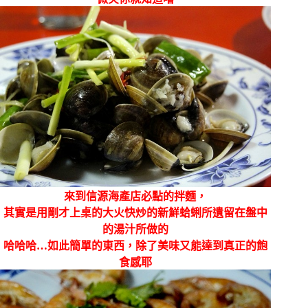
來到信源海產店
必點的拌麵，
其實是用剛才上桌的大火快炒的新鮮
蛤蜊所遺留在盤中
的湯汁所做的
哈哈哈…如此簡單的東西，除了美味又能達到真正的飽
食感耶