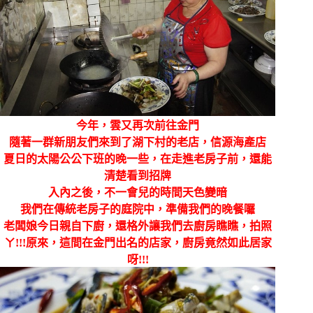
今年，雲又再次前往金門
隨著一群新朋友們來到了湖下村的老店，信源海產店
夏日的太陽公公下班的晚一些，在走進老房子前，還能
清楚看到招牌
入內之後，不一會兒的時間天色變暗
我們在傳統老房子的庭院中，準備我們的晚餐囉
老闆娘今日親自下廚，還格外讓我們去廚房瞧瞧，拍照
ㄚ!!!原來，這間在金門出名的店家，廚房竟然如此居家
呀!!!