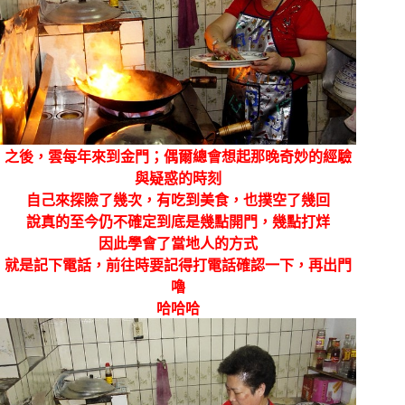
之後，雲每年來到金門；偶爾總會想起那晚奇妙的經驗
與疑惑的時刻
自己來探險了幾次，有吃到美食，也撲空了幾回
說真的至今仍不確定到底是幾點開門，幾點打烊
因此學會了當地人的方式
就是記下電話，前往時要記得打電話確認一下，再出門
嚕
哈哈哈