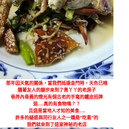
那年因天氣的關係，當我們抵達金門時，天色已暗
隨著友人的腳步來到了黑丫丫的老房子
巷弄內昏黃的燈光有個古老的手寫的鐵皮招牌
這….真的有食物嗎？？
且這是當地人才知的美食….
許多的疑惑與同行友人之一還是”吃素”的
我們就來到了這家神秘的老店