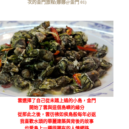
次的金門旅程(娜娜@金門 01)
雲選擇了自己從未踏上過的小島，金門
開始了雲與這個島嶼的緣分
從那此之後，雲彷彿如侯鳥般每年必返
我喜歡水頭的華麗建築與背後的故事
也愛島上一種很獨有的人情網路