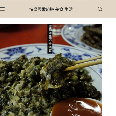
跳
快樂雲愛旅遊 美食 生活
至
主
要
內
容