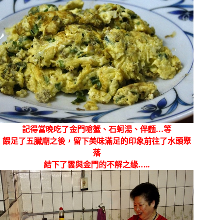
記得當晚吃了金門嗆蟹、石蚵湯、伴麵…等
餵足了五臟廟之後，留下美味滿足的印象前往了水頭聚
落
結下了雲與金門的不解之緣…..