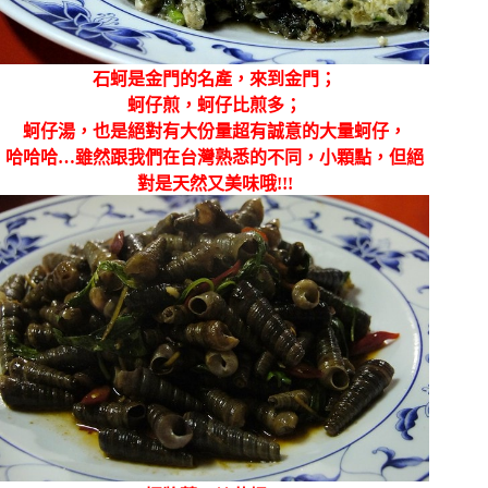
石蚵是金門的名產，來到金門；
蚵仔煎，蚵仔比煎多；
蚵仔湯，也是絕對有大份量超有誠意的大量蚵仔，
哈哈哈…雖然跟我們在台灣熟悉的不同，小顆點，但絕
對是天然又美味哦!!!