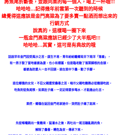
將魚尾折斷後，並跟同桌的每一個人，喝上一杯哦!!!
哈哈哈…記得幾年前雲第一次聽到的時候
總覺得這應該是金門高粱為了要多賣一點酒而想出來的
行銷方式
說真的，這樣喝一圈下來
一瓶金門高粱應該已經少了大半瓶吧!!!
哈哈哈…其實，這可是有典故的哦
話
說早年金門因受風沙之苦，謀生不易，青年紛紛離鄉背井下南洋「落番」，
有一男子娶了當地番婆為妻，也小有積蓄，但是臨老動了落葉歸根的念頭，
番婆為防愛人一去不回頭，就在菜中下蠱，動了手腳。
這位鄉僑的女兒，不忍父親遭受蠱毒之苦，暗示父親吃雞務必從雞頭吃起，
吃魚則從魚尾筷，如果肚子痛，一定記得要多喝水，才能逢凶化吉。
果然，鄉僑在返回金門老家途中，突然肚子痛了起來，
先
從喉嚨跳出一隻雞來，猛灌水之後，再吐出一尾活蹦亂跳的魚，
解除了蠱毒，轉危為安，傳承下來，