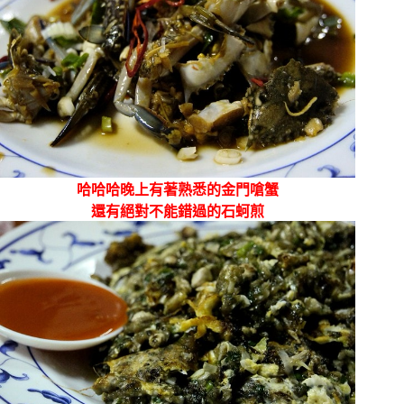
哈哈哈晚上有著熟悉的金門嗆蟹
還有絕對不能錯過的石蚵煎