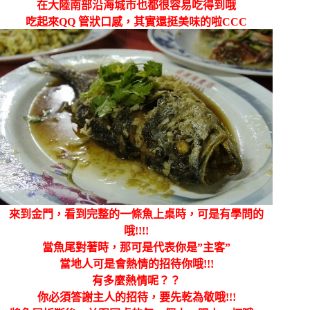
在大陸南部沿海城市也都很容易吃得到哦
吃起來QQ 管狀口感，其實還挺美味的啦CCC
來到金門，看到完整的一條魚上桌時，可是有學問的
哦!!!!
當魚尾對著時，那可是代表你是”主客”
當地人可是會熱情的招待你哦!!!
有多麼熱情呢？？
你必須答謝主人的招待，要先乾為敬哦!!!