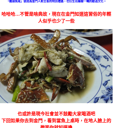
「雞頭魚尾」便成為金門人對主客的特別禮遇，也衍生出獨樹一幟的勸酒文化。
哈哈哈…不管是啥典故，現在在金門知道這習俗的年輕
人似乎也少了一些
也或許是現今社會並不鼓勵大家喝酒吧
下回如果你去到金門，看到當魚上桌時，在地人臉上的
微笑你就知道嚕