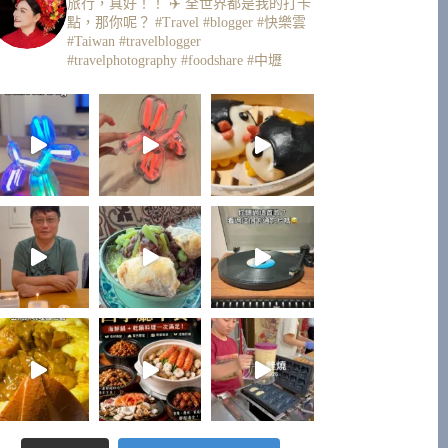
旅行，真好！！ ✈️
全世界都是我的打卡
點，那你呢？
#Travel #blogger #快樂雲
#Taiwan #travelblogger
#travelphotography #foodshare #中壢