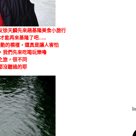
友徐天麟先來趟基隆美食小旅行
才能再來基隆了吧…..
轟動的模樣，還真是讓人害怕
，我們先來吃喝玩樂嚕
之旅，很不同
都沒聽過的耶
I