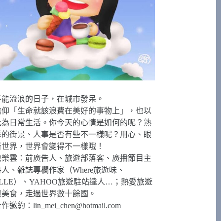
不能流浪的日子，在城市發呆。
信仰「生命就該浪費在美好的事物上」，也以
此為日常生活。你今天的心情是如何的呢？熟
悉的街景、人事是否有些不一樣呢？用心、眼
看世界，世界會變得不一樣哦！
快樂雲：前廣告人、旅遊部落客、廣播節目主
持人、雜誌專欄作家（Where旅遊味、
ELLE）、YAHOO旅遊駐站達人…；熱愛旅遊
與美食，走過世界數十餘國。
合作邀約：
lin_mei_chen@hotmail.com