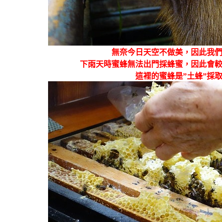
無奈今日天空不做美，因此我
下雨天時蜜蜂無法出門採蜂蜜，因此會
這裡的蜜蜂是”土蜂”採