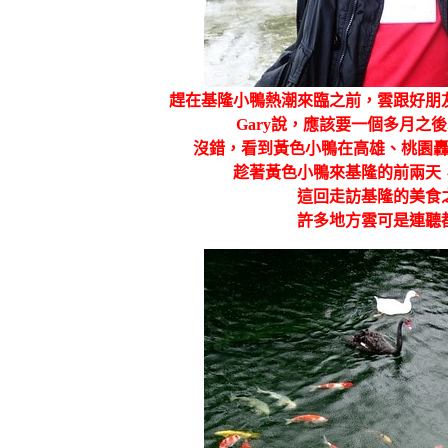
趕在基隆小鴨熱潮來臨之前，雲跟好朋
Gary說，應該要一個多月之後
沒錯，看到黃色小鴨在高雄、桃園
趁著黃色小鴨來基隆的前兩天
這回走訪基隆的美食
許多地方雲可是連聽