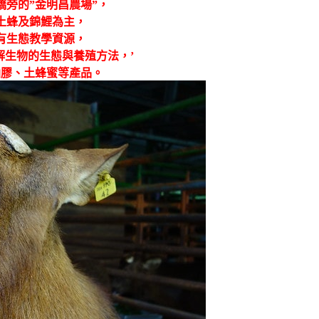
旁的”金明昌農場”，
土蜂及錦鯉為主，
有生態教學資源，
解生物的生態與養殖方法，’
仙膠、土蜂蜜等產品。