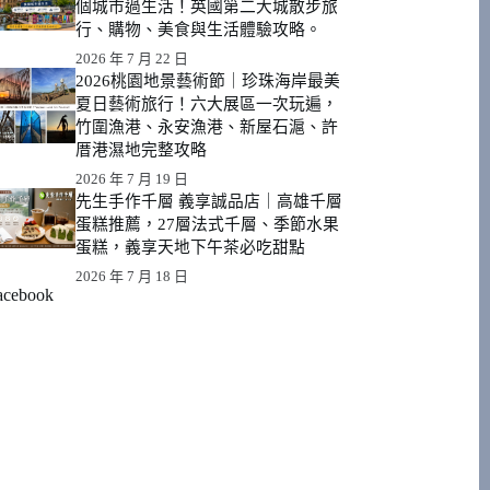
個城市過生活！英國第二大城散步旅
行、購物、美食與生活體驗攻略。
2026 年 7 月 22 日
2026桃園地景藝術節｜珍珠海岸最美
夏日藝術旅行！六大展區一次玩遍，
竹圍漁港、永安漁港、新屋石滬、許
厝港濕地完整攻略
2026 年 7 月 19 日
先生手作千層 義享誠品店｜高雄千層
蛋糕推薦，27層法式千層、季節水果
蛋糕，義享天地下午茶必吃甜點
2026 年 7 月 18 日
acebook