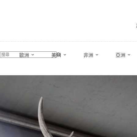
跳
至
主
要
內
容
歐洲
美州
非洲
亞洲