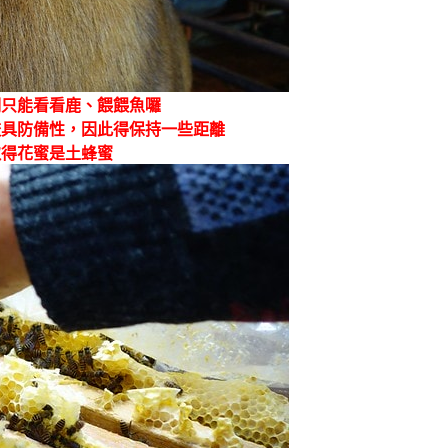
們只能看看鹿、餵餵魚囉
較具防備性，因此得保持一些距離
取得花蜜是土蜂蜜