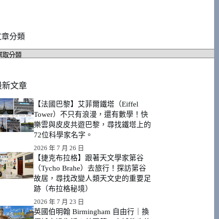
文章分類
文
章
分
類
最新文章
【法國巴黎】艾菲爾鐵塔（Eiffel
Tower）不只有浪漫，還有數學！快
樂雲與皮皮共遊巴黎，尋找鐵塔上的
72位科學家名字。
2026 年 7 月 26 日
【捷克布拉格】跟著天文學家第谷
（Tycho Brahe）去旅行！探訪第谷
故居，尋找改變人類天文史的重要足
跡（布拉格秘境）
2026 年 7 月 23 日
英國伯明翰 Birmingham 自由行｜換