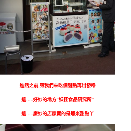
進館之前,讓我們來吃個甜點再出發嚕
這…..好妙的地方”妖怪食品研究所”
這…..麼妙的店家賣的是蝦米甜點丫