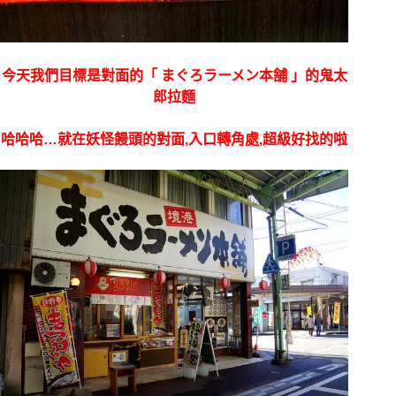
今天我們目標是對面的
「 まぐろラーメン本舗 」的鬼太
郎拉麵
哈哈哈…就在妖怪饅頭的對面,入口轉角處,超級好找的啦