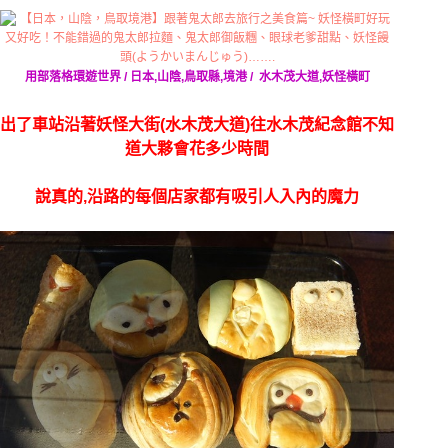
用部落格環遊世界 / 日本,山陰,鳥取縣,境港 / 水木茂大道,妖怪橫町
出了車站沿著妖怪大街(水木茂大道)往水木茂紀念館不知
道大夥會花多少時間
說真的,沿路的每個店家都有吸引人入內的魔力