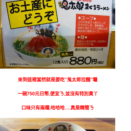
來到這裡當然就是要吃”鬼太郎拉麵”囉
一碗750元日幣,便宜ㄋ,並沒有特別貴丫
口味只有兩種,哈哈哈….真是精簡ㄋ