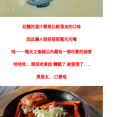
拉麵的湯汁算是比較清淡的口味
因此讓人很容易就喝光光嚕
哇~~~~喝光之後碗公內藏有一個可愛的祕密
哈哈哈….眼球老爹說:糟糕了,被發現了…..
真是太….口愛啦