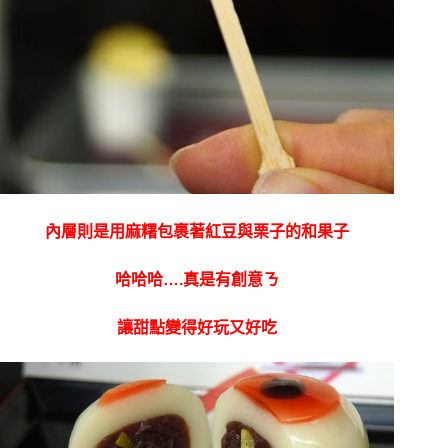
內層則是用麻糬包裹著紅豆與栗子的和果子
哈哈哈….真是有創意ㄋ
讓甜點變得好玩又好吃