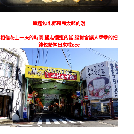
連麵包也都是鬼太郎的哦
相信花上一天的時間,慢走慢逛的話,絕對會讓人乖乖的把
錢包給掏出來啦ccc