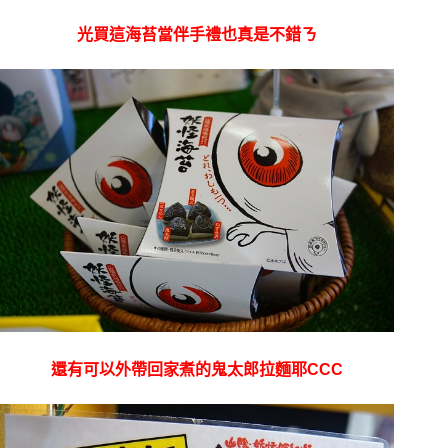
光買這海苔當伴手禮也真是不錯ㄋ
還有可以外帶回家煮的鬼太郎拉麵耶CCC