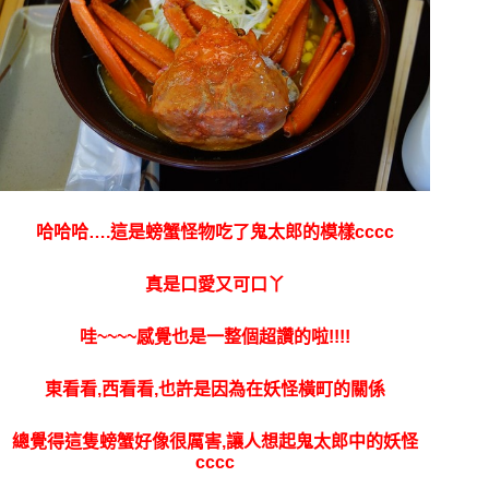
哈哈哈….這是螃蟹怪物吃了鬼太郎的模樣cccc
真是口愛又可口丫
哇~~~~感覺也是一整個超讚的啦!!!!
東看看,西看看,也許是因為在妖怪橫町的關係
總覺得這隻螃蟹好像很厲害,讓人想起鬼太郎中的妖怪
cccc