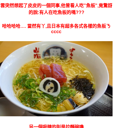
雲突然想起了皮皮的一個同事,他曾看人吃”魚板”,竟驚訝
的說:有人在吃魚板的嗎???
哈哈哈哈…. 當然有丫,且日本有超多各式各樣的魚板ㄋ
cccc
另一個吸睛的則是拉麵碗嚕