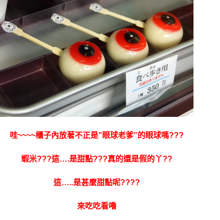
哇~~~~櫃子內放著不正是”眼球老爹”的眼球嗎???
蝦米???這….是甜點???真的還是假的丫??
這…..是甚麼甜點呢????
來吃吃看嚕