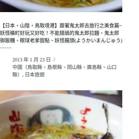
【日本，山陰，鳥取境港】跟著鬼太郎去旅行之美食篇~
妖怪橫町好玩又好吃！不能錯過的鬼太郎拉麵、鬼太郎
御飯糰、眼球老爹甜點、妖怪饅頭(ようかいまんじゅう)
…….
2013 年 1 月 23 日
中國（鳥取縣、島根縣、岡山縣、廣島縣、山口
縣）
,
日本旅遊