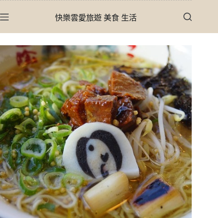
跳
快樂雲愛旅遊 美食 生活
至
主
要
內
容