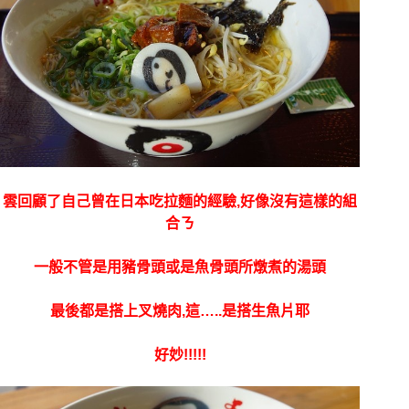
雲回顧了自己曾在日本吃拉麵的經驗,好像沒有這樣的組
合ㄋ
一般不管是用豬骨頭或是魚骨頭所燉煮的湯頭
最後都是搭上叉燒肉,這…..是搭生魚片耶
好妙!!!!!