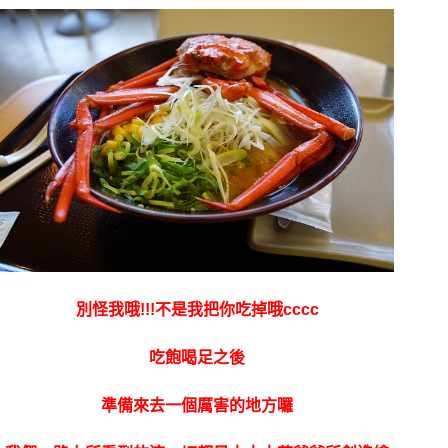
別怪我哦!!!不是我把你吃掉哦cccc
吃飽喝足之後
準備來去一個厲害的地方囉