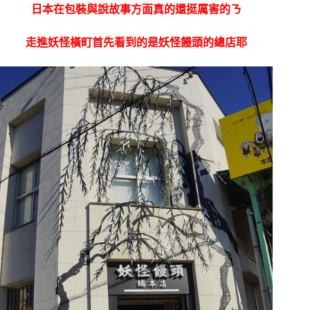
日本在包裝與說故事方面真的還挺厲害的ㄋ
走進妖怪橫町首先看到的是妖怪饅頭的總店耶