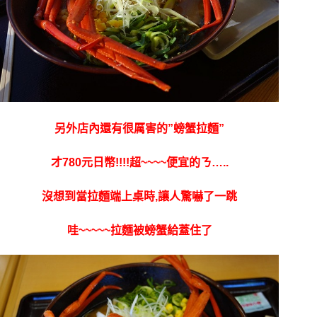
另外店內還有很厲害的”螃蟹拉麵”
才780元日幣!!!!超~~~~便宜的ㄋ…..
沒想到當拉麵端上桌時,讓人驚嚇了一跳
哇~~~~~拉麵被螃蟹給蓋住了