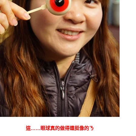
這……眼球真的做得還挺像的ㄋ