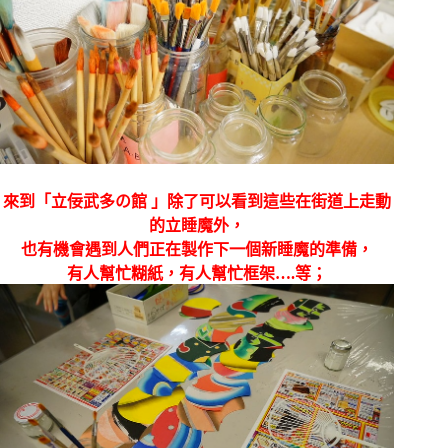
來到「立佞武多の館 」除了可以看到這些在街道上走動
的立睡魔外，
也有機會遇到人們正在製作下一個新睡魔的準備，
有人幫忙糊紙，有人幫忙框架….等；