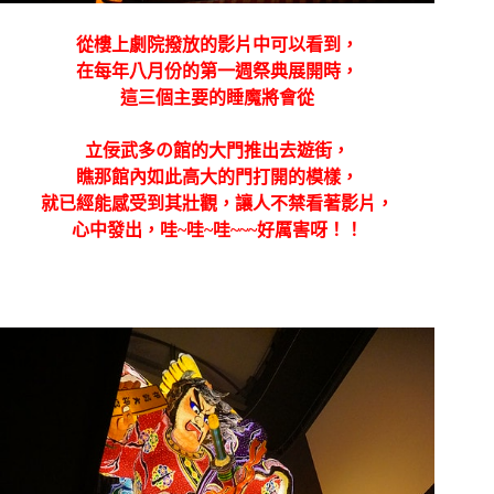
從樓上劇院撥放的影片中可以看到，
在每年八月份的第一週祭典展開時，
這三個主要的睡魔將會從
立佞武多の館的大門推出去遊街，
瞧那館內如此高大的門打開的模樣，
就已經能感受到其壯觀，讓人不禁看著影片，
心中發出，哇~哇~哇~~~好厲害呀！！