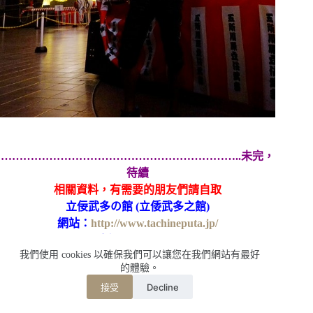
………………………………………………………..未完，
待續
相關資料，有需要的朋友們請自取
立佞武多の館 (立倭武多之館)
網站：
http://www.tachineputa.jp/
電話：0173-38-3232
我們使用 cookies 以確保我們可以讓您在我們網站有最好
的體驗。
地址：037-0063 青森県五所川原市大町21-1
Decline
接受