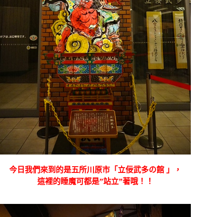
今日我們來到的是
五所川原市「立佞武多の館 」，
這裡的睡魔可都是”站立”著哦！！