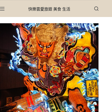
跳
快樂雲愛旅遊 美食 生活
至
主
要
內
容