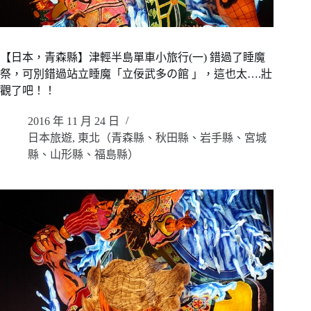
【日本，青森縣】津輕半島單車小旅行(一) 錯過了睡魔
祭，可別錯過站立睡魔「立佞武多の館 」，這也太….壯
觀了吧！！
2016 年 11 月 24 日
日本旅遊
,
東北（青森縣、秋田縣、岩手縣、宮城
縣、山形縣、福島縣）