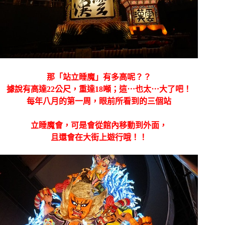
那
「站立睡魔」
有多高呢？？
據說有高達22公尺，重達18噸；這⋯也太⋯大了吧！
每年八月的第一周，眼前所看到的三個站
立睡魔會，
可是會從館內移動到外面，
且還會在大街上遊行哦！！