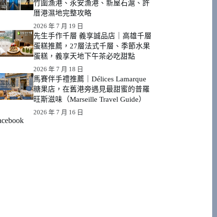
竹圍漁港、永安漁港、新屋石滬、許
厝港濕地完整攻略
2026 年 7 月 19 日
先生手作千層 義享誠品店｜高雄千層
蛋糕推薦，27層法式千層、季節水果
蛋糕，義享天地下午茶必吃甜點
2026 年 7 月 18 日
馬賽伴手禮推薦｜Délices Lamarque
糖果店，在舊港旁遇見最甜蜜的普羅
旺斯滋味（Marseille Travel Guide）
2026 年 7 月 16 日
acebook