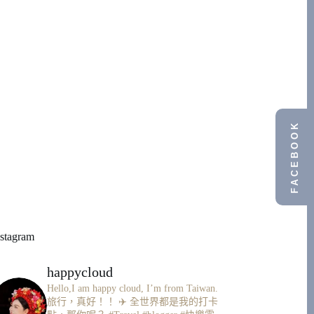
FACEBOOK
nstagram
happycloud
Hello,I am happy cloud, I’m from Taiwan.
旅行，真好！！ ✈️
全世界都是我的打卡