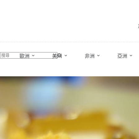
跳
至
主
要
內
容
歐洲
美州
非洲
亞洲