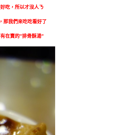
不好吃，所以才沒人ㄋ
，那我
們來吃吃看好了
有在賣的”排骨酥湯”