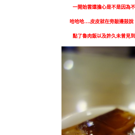
一開始雲還擔心是不是因為
哈哈哈….皮皮就在旁敲邊鼓說
點了魯肉飯以及許久未曾見
到