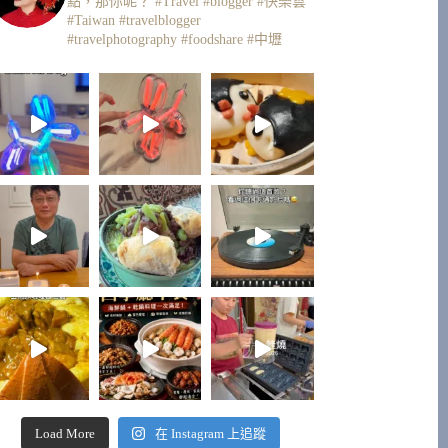
點，那你呢？
#Travel #blogger #快樂雲
#Taiwan #travelblogger
#travelphotography #foodshare #中壢
Load More
在 Instagram 上追蹤