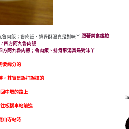
跟著美食趣旅
 / 四方阿九魯肉飯
需要緣分的
時，其實是誤打誤撞的
北回中壢的路上
I
路往板橋車站前進
龍山寺站時