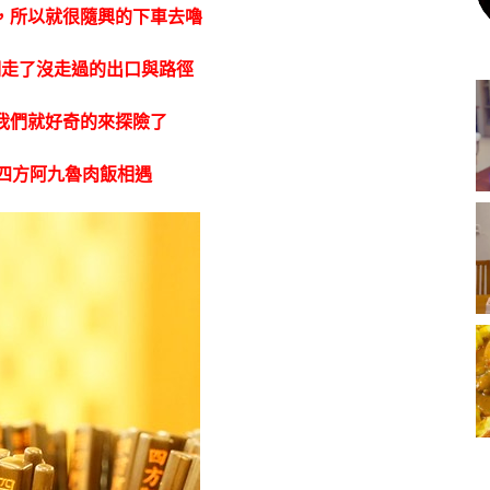
，所以就很隨興的下車去嚕
們走了沒走過的出口與路徑
我們就好奇的來探險了
四方阿九魯肉飯相遇