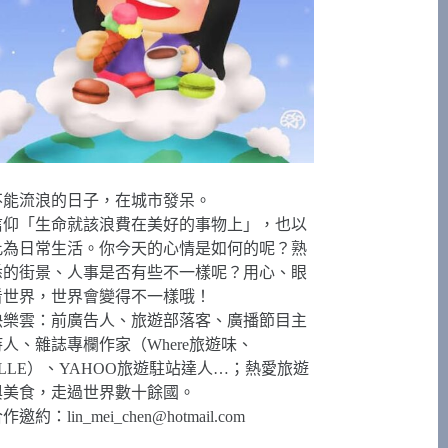
不能流浪的日子，在城市發呆。
信仰「生命就該浪費在美好的事物上」，也以
此為日常生活。你今天的心情是如何的呢？熟
悉的街景、人事是否有些不一樣呢？用心、眼
看世界，世界會變得不一樣哦！
快樂雲：前廣告人、旅遊部落客、廣播節目主
持人、雜誌專欄作家（Where旅遊味、
ELLE）、YAHOO旅遊駐站達人…；熱愛旅遊
與美食，走過世界數十餘國。
合作邀約：
lin_mei_chen@hotmail.com