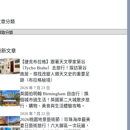
文章分類
文
章
分
類
最新文章
【捷克布拉格】跟著天文學家第谷
（Tycho Brahe）去旅行！探訪第谷
故居，尋找改變人類天文史的重要足
跡（布拉格秘境）
2026 年 7 月 23 日
英國伯明翰 Birmingham 自由行｜換
個城市過生活！英國第二大城散步旅
行、購物、美食與生活體驗攻略。
2026 年 7 月 22 日
2026桃園地景藝術節｜珍珠海岸最美
夏日藝術旅行！六大展區一次玩遍，