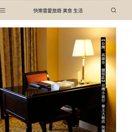
跳
快樂雲愛旅遊 美食 生活
至
主
要
內
容