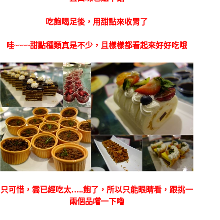
吃飽喝足後，用甜點來收胃了
哇~~~~甜點種類真是不少，且樣樣都看起來好好吃哦
只可惜，雲已經吃太…..飽了，所以只能眼睛看，跟挑一
兩個品嚐一下嚕