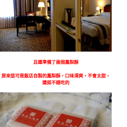
且還準備了兩個鳳梨酥
原來這可是飯店自製的鳳梨酥，口味清爽，不會太甜，
還挺不錯吃的