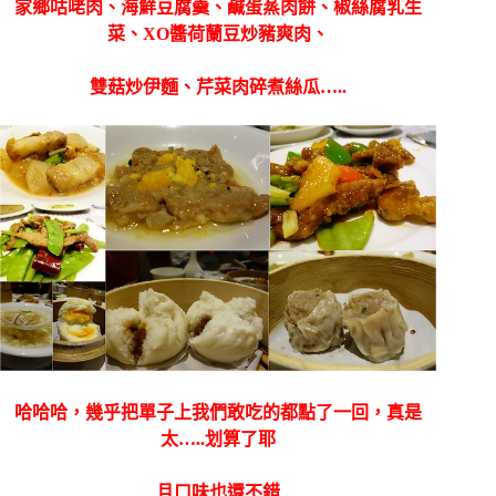
家鄉咕咾肉、海鮮豆腐羹、鹹蛋蒸肉餅、椒絲腐乳生
菜、XO醬荷蘭豆炒豬爽肉、
雙菇炒伊麵、芹菜肉碎煮絲瓜…..
哈哈哈，幾乎把單子上我們敢吃的都點了一回，真是
太…..划算了耶
且口味也還不錯