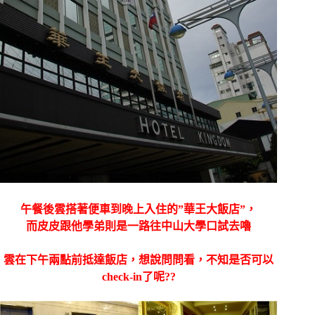
午餐後雲搭著便車到晚上入住的”華王大飯店”，
而皮皮跟他學弟則是一路往中山大學口試去嚕
雲在下午兩點前抵達飯店，想說問問看，不知是否可以
check-in了呢??