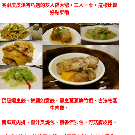
雲跟皮皮還有巧遇的友人貓大爺，三人一桌，這樣比較
好點菜嚕
頂級蝦皇餃、錦繡如意餃、蠔皇薑蔥鮮竹捲、古法乾蒸
牛肉賣、
南瓜蒸肉排、蜜汁叉燒包、飄香流沙包、野菇腐皮捲、