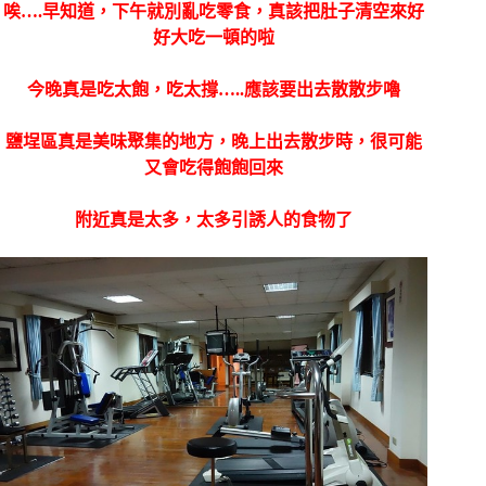
唉….早知道，下午就別亂吃零食，真該把肚子清空來好
好大吃一頓的啦
今晚真是吃太飽，吃太撐…..應該要出去散散步嚕
鹽埕區真是美味聚集的地方，晚上出去散步時，很可能
又會吃得飽飽回來
附近真是太多，太多引誘人的食物了