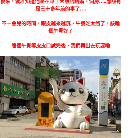
後來，雲才知道他是在華王大飯店結婚、洞房…..應該有
是三十多年前的事了….
不一會兒的時間，眼皮越來越沉，午餐吃太飽了，該睡
個午覺好了
睡個午覺等皮皮口試完後，我們再出去玩耍嚕