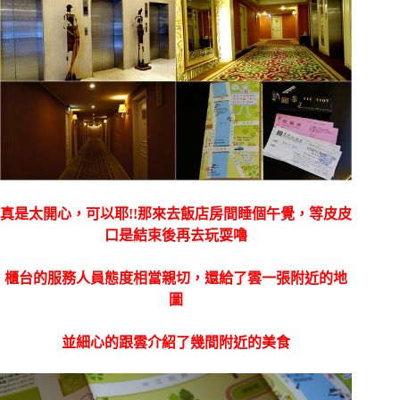
真是太開心，可以耶!!那來去飯店房間睡個午覺，等皮皮
口是結束後再去玩耍嚕
櫃台的服務人員態度相當親切，還給了雲一張附近的地
圖
並細心的跟雲介紹了幾間附近的美食