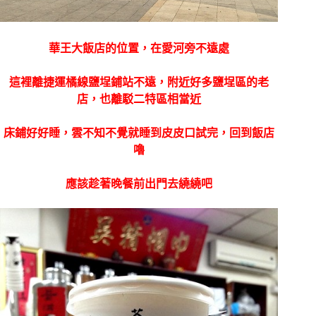
華王大飯店的位置，在愛河旁不遠處
這裡離捷運橘線鹽埕鋪站不遠，附近好多鹽埕區的老
店，也離駁二特區相當近
床鋪好好睡，雲不知不覺就睡到皮皮口試完，回到飯店
嚕
應該趁著晚餐前出門去繞繞吧