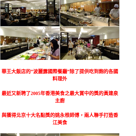
華王大飯店的”波麗露國際餐廳”除了提供吃到飽的各國
料理外
最近又新聘了2005年香港美食之最大賞中的獎的黃建泉
主廚
與獲得北京十大名點獎的姚永根師傅，
兩人聯手打造香
江美食