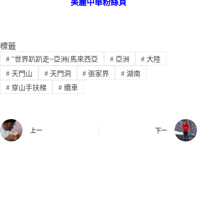
美麗中華粉絲頁
標籤
#
"世界趴趴走~亞洲(馬來西亞
#
亞洲
#
大陸
#
天門山
#
天門洞
#
張家界
#
湖南
#
穿山手扶梯
#
纜車
上一
下一