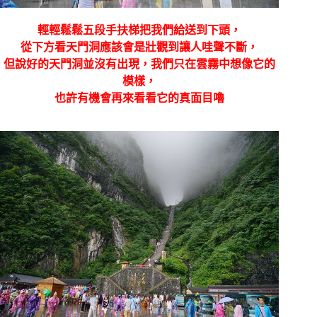
輕輕鬆鬆五段手扶梯把我們給送到下頭，
從下方看天門洞應該會是壯觀到讓人哇聲不斷，
但說好的天門洞並沒有出現，我們只在雲霧中想像它的
模樣，
也許有機會再來看看它的真面目嚕