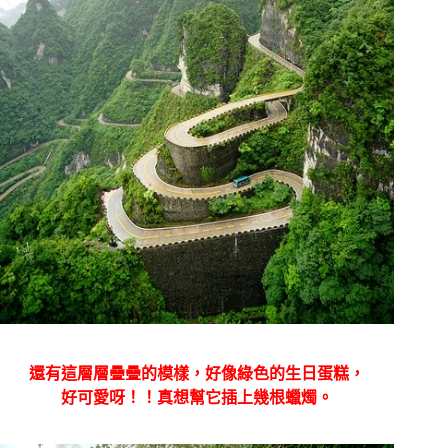
還有這層層疊疊的模樣，好像綠色的生日蛋糕，
好可愛呀！！真想幫它插上幾根蠟燭。