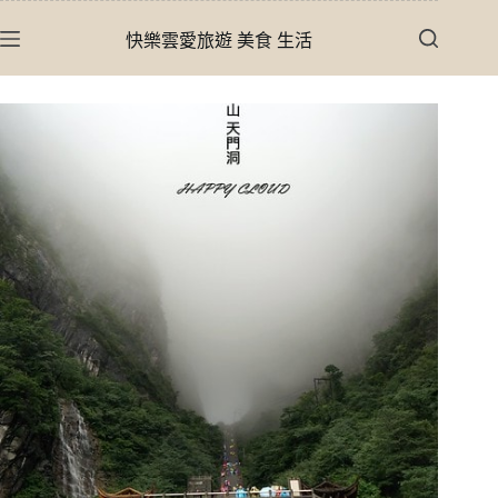
跳
快樂雲愛旅遊 美食 生活
至
主
要
內
容