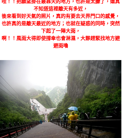
哇！！把願望掛在最靠天的地方，也許是太朦了，還真
不知道這裡離天有多近，
後來看到好天氣的照片，真的有要去天界門口的感覺，
也許真的是離天最近的地方；也就在疑惑的同時，突然
下起了一陣大雨，
啊！！風雨大得即使撐傘也會淋濕，大夥趕緊找地方避
避雨嚕