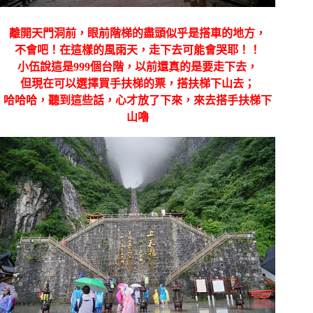
離開天門洞前，眼前階梯的盡頭似乎是搭車的地方，
不會吧！在這樣的風雨天，走下去可能會哭耶！！
小伍說這是999個台階，以前還真的是要走下去，
但現在可以選擇買手扶梯的票，搭扶梯下山去；
哈哈哈，聽到這些話，心才放了下來，來去搭手扶梯下
山嚕