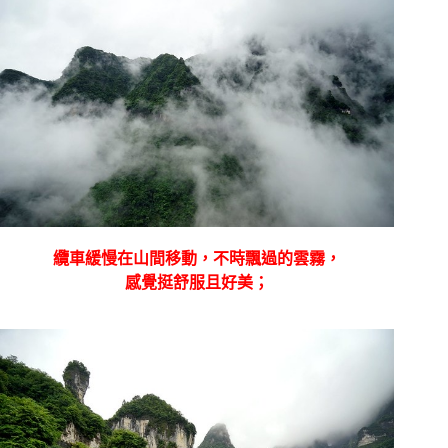
纜車緩慢在山間移動，不時飄過的雲霧，
感覺挺舒服且好美；