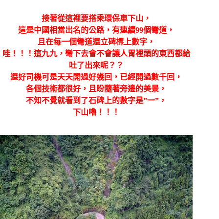
接著從這裡要搭乘環保車下山，
這是中國相當出名的公路，有連續99個彎道，
且在每一個彎道還立碑標上數字，
哇！！！這九九，彎下去會不會讓人胃裡頭的東西都給
吐了出來呢？？
還好司機可是天天開過好幾回，已經開過數千回，
各個技術都很好，且盼隨著旁邊的美景，
不知不覺就看到了石碑上的數字是”一”，
下山嚕！！！