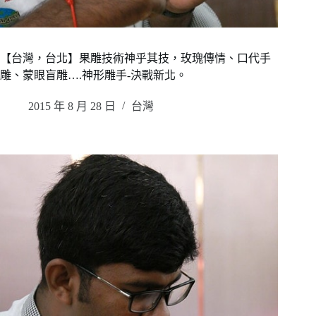
【台灣，台北】果雕技術神乎其技，玫瑰傳情、口代手
雕、蒙眼盲雕….神形雕手-決戰新北。
2015 年 8 月 28 日
台灣