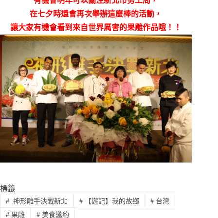
有機會明年可以關注新北市勞工局，
在七夕時還會再次舉辦這麼棒的活動，
讓大家有機會看到來自世界厲害的果雕作品哦！！
標籤
#
.神形雕手決戰新北
#
【遊記】我的故鄉
#
台灣
#
果雕
#
美食邀約