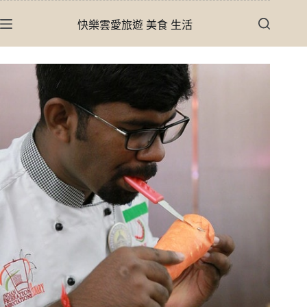
跳
快樂雲愛旅遊 美食 生活
至
主
要
內
容