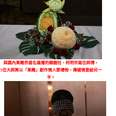
與國內果雕界盛名遠播的賴龍柱、柯明宗兩位師傅，
5
位大師將以「果雕」創作情人節禮物，傳遞情意給另一
半。