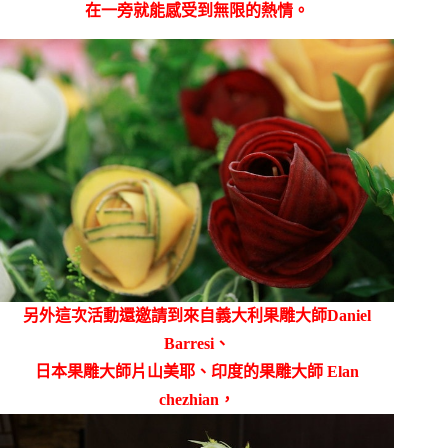
在一旁就能感受到無限的熱情。
另外這次活動還邀請到來自義大利果雕大師
Daniel
Barresi
、
日本果雕大師片山美耶、印度的果雕大師
Elan
chezhian，