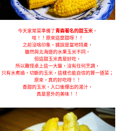
今天家常菜準備了
青森著名的甜玉米
，
哇！！原來這麼甜呀！！
之前沒啥印象，據說是當地特產，
雖然與北海道的水果玉米不同，
但這甜玉米真是好吃，
所以難怪桌上這一大盤，沒有任何烹調，
只有水煮過，切斷的玉米，這樣也能自信的算一道菜；
原來，真的好吃呀！！
香甜的玉米，入口後爆出的湯汁，
真是意外的美味！！