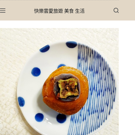
跳
快樂雲愛旅遊 美食 生活
至
主
要
內
容