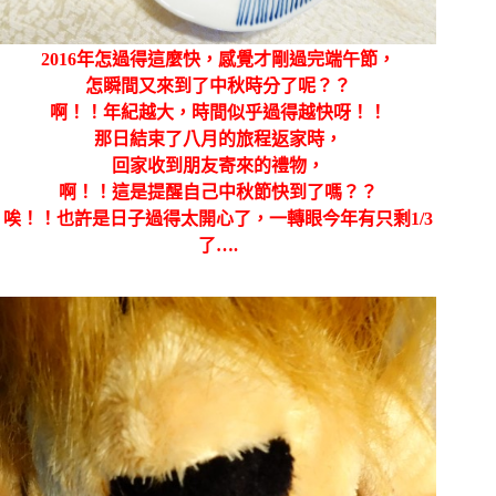
2016年怎過得這麼快，感覺才剛過完端午節，
怎瞬間又來到了中秋時分了呢？？
啊！！年紀越大，時間似乎過得越快呀！！
那日結束了八月的旅程返家時，
回家收到朋友寄來的禮物，
啊！！這是提醒自己中秋節快到了嗎？？
唉！！也許是日子過得太開心了，一轉眼今年有只剩1/3
了….