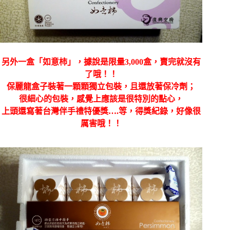
另外一盒「如意柿」，據說是限量3,000盒，賣完就沒有
了哦！！
保麗龍盒子裝著一顆顆獨立包裝，且還放著保冷劑；
很細心的包裝，感覺上應該是很特別的點心，
上頭還寫著台灣伴手禮特優獎….等，得獎紀錄，好像很
厲害哦！！