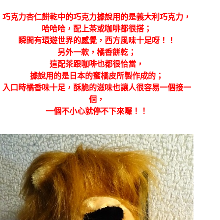
巧克力杏仁餅乾中的巧克力據說用的是義大利巧克力，
哈哈哈，配上茶或咖啡都很搭；
瞬間有環遊世界的感覺，西方風味十足呀！！
另外一款，橘香餅乾；
這配茶跟咖啡也都很恰當，
據說用的是日本的蜜橘皮所製作成的；
入口時橘香味十足，酥脆的滋味也讓人很容易一個接一
個，
一個不小心就停不下來囉！！