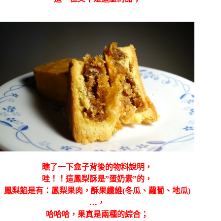
瞧了一下盒子背後的物料說明，
哇！！這鳳梨酥是”蛋奶素”的，
鳳梨餡是有：鳳梨果肉，酥果纖維(冬瓜、蘿蔔、地瓜)
…，
哈哈哈，果真是兩種的綜合；