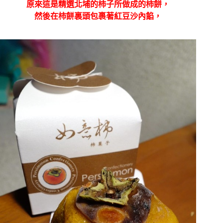
原來這是精選北埔的柿子所做成的柿餅，
然後在柿餅裏頭包裹著紅豆沙內餡，