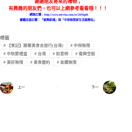
謝謝朋友寄來的禮物；
有興趣的朋友們，也可以上網參考看看哦！！！
網路訂購：http://www.myvita.com.tw/2016gift
實體店面訂購：「復興航棧」與「中保無限家生活服務站」
標籤
#
【食記】跟著美食去旅行(台灣)
#
中保無限
#
中秋節禮盒
#
台灣
#
如意柿
#
復興空廚
#
美好無限
#
美食邀約
#
金鑽無限
上一
下一