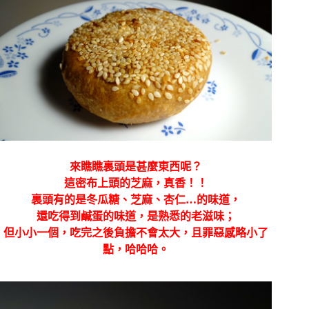
來瞧瞧裏頭是甚麼東西呢？
這密布上頭的芝麻，真香！！
裏頭有的是冬瓜糖、芝麻、杏仁…的味道，
還吃得到鹹蛋的味道，是熟悉的老滋味；
但小小一個，吃完之後負擔不會太大，且罪惡感略小了
點，哈哈哈。