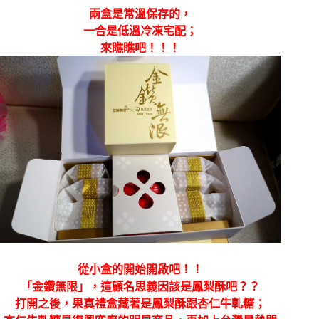
兩盒是常溫保存的，
一合是低溫冷凍宅配；
來瞧瞧吧！！！
從小盒的開始開啟吧！！
「金鑽無限」，這顧名思義因該是鳳梨酥吧？？
打開之後，果真禮盒藏著是鳳梨酥跟杏仁牛軋糖；