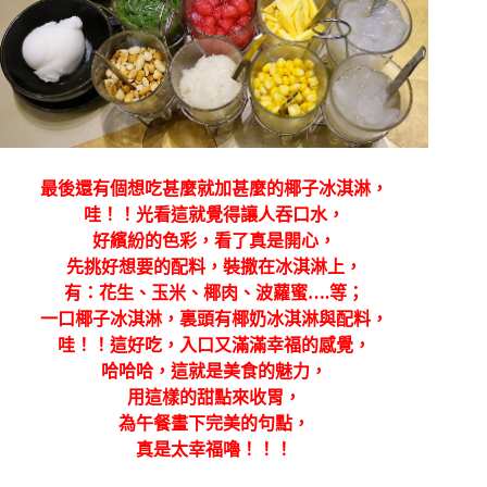
最後還有個想吃甚麼就加甚麼的椰子冰淇淋，
哇！！光看這就覺得讓人吞口水，
好繽紛的色彩，看了真是開心，
先挑好想要的配料，裝撒在冰淇淋上，
有：花生、玉米、椰肉、波蘿蜜….等；
一口椰子冰淇淋，裏頭有椰奶冰淇淋與配料，
哇！！這好吃，入口又滿滿幸福的感覺，
哈哈哈，這就是美食的魅力
，
用這樣的甜點來收胃，
為午餐畫下完美的句點，
真是太幸福嚕！！！