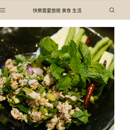
跳
快樂雲愛旅遊 美食 生活
至
主
要
內
容