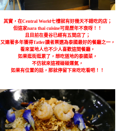
其實，在Central World七樓就有好幾天不錯吃的店；
但這家nara thai cuisine可是歷年不衰呀！！
且目前在曼谷已經有五間店了；
又連著多年獲得Tatler讀者票選為泰國最好的餐廳之一，
看來當地人也不少人喜歡這間餐廳，
如果逛街逛累了，想吃道地的泰國菜，
不仿就來這裡碰碰運氣，
如果有位置的話，那就停留下來吃吃看吧！！