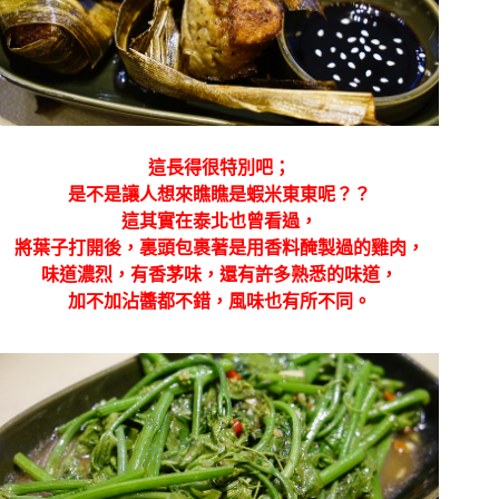
這長得很特別吧；
是不是讓人想來瞧瞧是蝦米東東呢？？
這其實在泰北也曾看過，
將葉子打開後，裏頭包裹著是用香料醃製過的雞肉，
味道濃烈，有香茅味，還有許多熟悉的味道，
加不加沾醬都不錯，風味也有所不同。