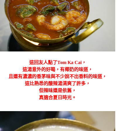
這回友人點了Tom Ka Cai，
這湯意外的好喝，有椰奶的味道，
且還有濃濃的香茅味與不少說不出香料的味道，
這比熟悉的酸辣湯清爽了許多，
但辣味還是依舊，
真適合夏日時光。