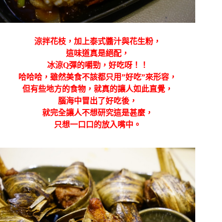
涼拌花枝，加上泰式醬汁與花生粉，
這味道真是絕配，
冰涼Q彈的嚼勁，好吃呀！！
哈哈哈，雖然美食不該都只用”好吃”來形容，
但有些地方的食物，就真的讓人如此直覺，
腦海中冒出了好吃後，
就完全讓人不想研究這是甚麼，
只想一口口的放入嘴中。