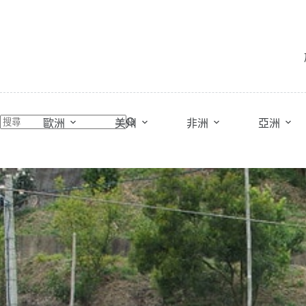
跳
至
主
要
內
容
歐洲
美州
非洲
亞洲