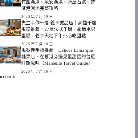
竹圍漁港、永安漁港、新屋石滬、許
厝港濕地完整攻略
2026 年 7 月 19 日
先生手作千層 義享誠品店｜高雄千層
蛋糕推薦，27層法式千層、季節水果
蛋糕，義享天地下午茶必吃甜點
2026 年 7 月 18 日
馬賽伴手禮推薦｜Délices Lamarque
糖果店，在舊港旁遇見最甜蜜的普羅
旺斯滋味（Marseille Travel Guide）
2026 年 7 月 16 日
acebook