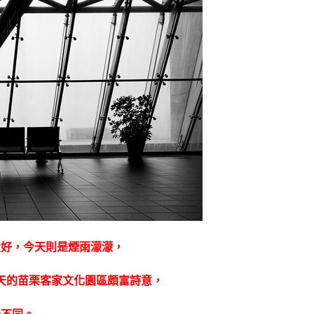
大好，今天則是煙雨濛濛，
天的苗栗客家文化園區頗富詩意，