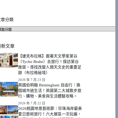
文章分類
文
章
分
類
最新文章
【捷克布拉格】跟著天文學家第谷
（Tycho Brahe）去旅行！探訪第谷
故居，尋找改變人類天文史的重要足
跡（布拉格秘境）
2026 年 7 月 23 日
英國伯明翰 Birmingham 自由行｜換
個城市過生活！英國第二大城散步旅
行、購物、美食與生活體驗攻略。
2026 年 7 月 22 日
2026桃園地景藝術節｜珍珠海岸最美
夏日藝術旅行！六大展區一次玩遍，