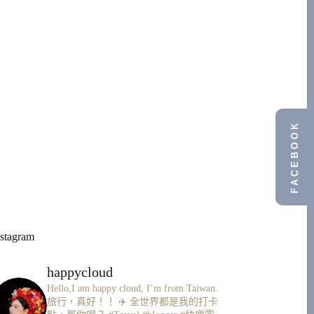
FACEBOOK
nstagram
happycloud
Hello,I am happy cloud, I’m from Taiwan.
旅行，真好！！ ✈️
全世界都是我的打卡