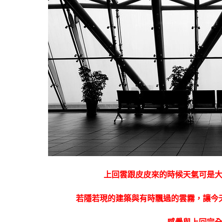
上回雲跟皮皮來的時候天氣可是
若隱若現的建築與有時飄過的雲霧，讓今