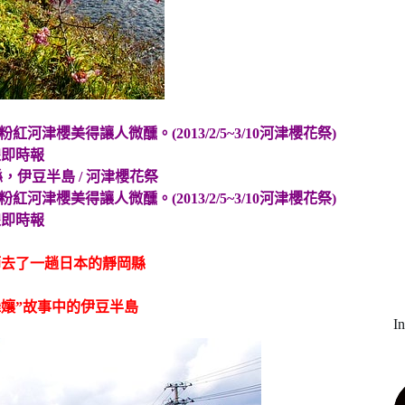
，伊豆半島 / 河津櫻花祭
節去了一趟日本的靜岡縣
孃”故事中的伊豆半島
I