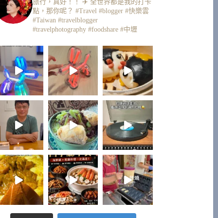
旅行，真好！！ ✈️
全世界都是我的打卡
點，那你呢？
#Travel #blogger #快樂雲
#Taiwan #travelblogger
#travelphotography #foodshare #中壢