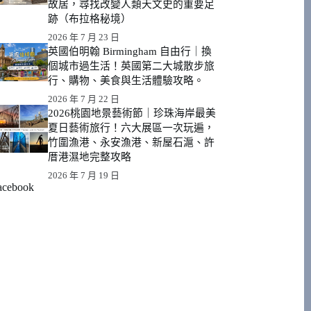
故居，尋找改變人類天文史的重要足
跡（布拉格秘境）
2026 年 7 月 23 日
英國伯明翰 Birmingham 自由行｜換
個城市過生活！英國第二大城散步旅
行、購物、美食與生活體驗攻略。
2026 年 7 月 22 日
2026桃園地景藝術節｜珍珠海岸最美
夏日藝術旅行！六大展區一次玩遍，
竹圍漁港、永安漁港、新屋石滬、許
厝港濕地完整攻略
2026 年 7 月 19 日
acebook