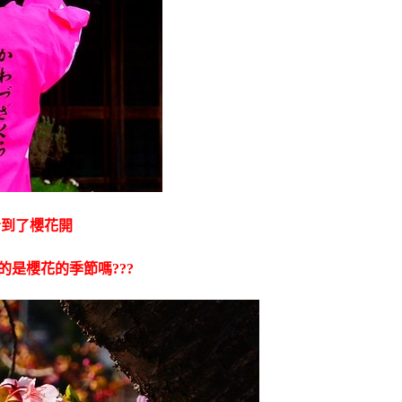
看到了櫻花開
是櫻花的季節嗎???