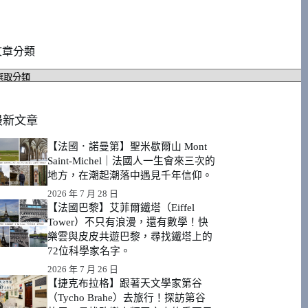
文章分類
文
章
分
類
最新文章
【法國．諾曼第】聖米歇爾山 Mont
Saint-Michel｜法國人一生會來三次的
地方，在潮起潮落中遇見千年信仰。
2026 年 7 月 28 日
【法國巴黎】艾菲爾鐵塔（Eiffel
Tower）不只有浪漫，還有數學！快
樂雲與皮皮共遊巴黎，尋找鐵塔上的
72位科學家名字。
2026 年 7 月 26 日
【捷克布拉格】跟著天文學家第谷
（Tycho Brahe）去旅行！探訪第谷