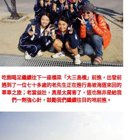
吃飽喝足繼續往下一座橋梁「大三島橋」前進，出發前
遇到了一位七十多歲的老先生正在進行島坡海道來回的
單車之旅；老當益壯，真是太厲害了，這也無非是給我
們一劑強心針，鼓勵我們繼續往目的地前進。