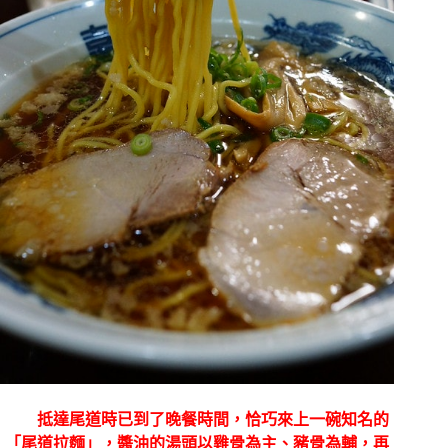
抵達尾道時已到了晚餐時間，恰巧來上一碗知名的
「尾道拉麵」，醬油的湯頭以雞骨為主、豬骨為輔，再