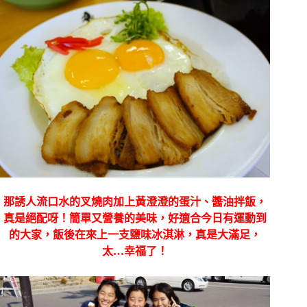
那誘人流口水的叉燒肉加上黃澄澄的蛋汁、醬油拌飯，
真是絕配呀！簡單又營養的美味，好適合今日有運動到
的大家，飯後在來上一支鹽味冰淇淋，真是大滿足，
太
…
幸福了！