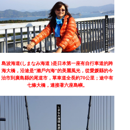
島波海道
(
しまなみ海道
)
是日本第一座有自行車道的跨
海大橋，沿途是
“
瀨戶內海
“
的美麗風光，從愛媛縣的今
治市到廣島縣的尾道市，單車道全長約
70
公里；途中有
七條大橋，連接著六座島嶼。