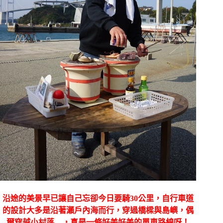
沿途的美景早已讓自己忘卻今日要騎
30
公里，自行車道
的設計大多是沿著瀨戶內海而行，穿過橋樑與島嶼，偶
爾穿越小村落
…
，真是一條好美好美的單車路線呀！