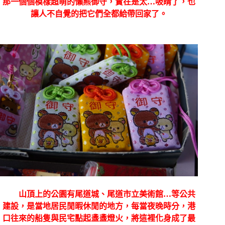
那一個個模樣超萌的懶熊御守，實在是太
…
吸睛了，也
讓人不自覺的把它們全都給帶回家了。
山頂上的公園有尾道城、尾道市立美術館
…
等公共
建設，是當地居民閒暇休閒的地方，每當夜晚時分，港
口往來的船隻與民宅點起盞盞燈火，將這裡化身成了最