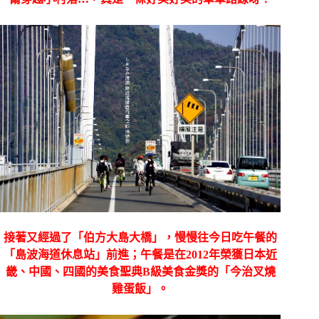
接著又經過了「伯方大島大橋」，慢慢往今日吃午餐的
「島波海道休息站」前進；午餐是在
2012
年榮獲日本近
畿、中國、四國的美食聖典
B
級美食金獎的「今治叉燒
雞蛋飯」。