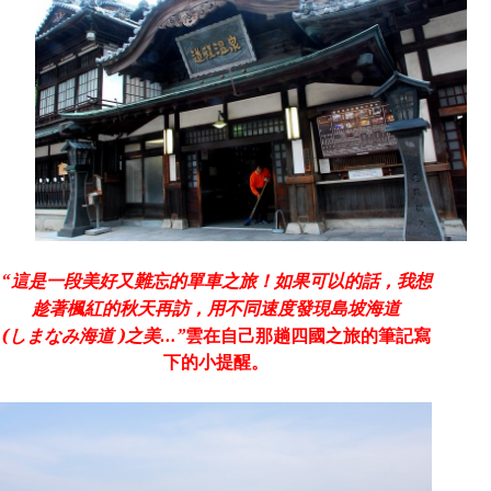
“
這是一段美好又難忘的單車之旅！如果可以的話，我想
趁著楓紅的秋天再訪，用不同速度發現島坡海道
(
しまなみ海道
)
之美
…”
雲在自己那趟四國之旅的筆記寫
下的小提醒。