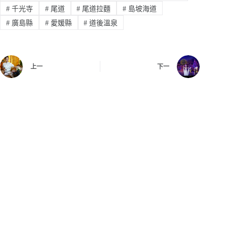
#
千光寺
#
尾道
#
尾道拉麵
#
島坡海道
#
廣島縣
#
愛媛縣
#
道後溫泉
上一
下一