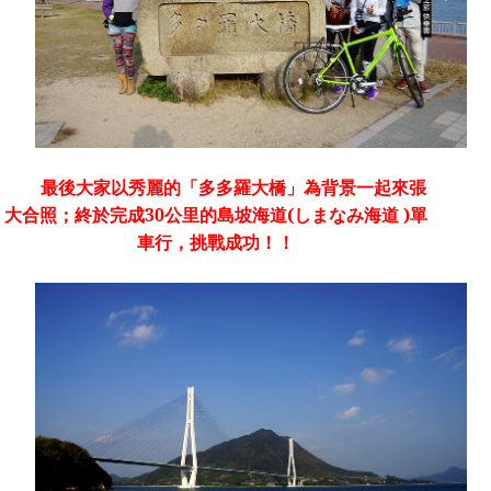
最後大家以秀麗的「多多羅大橋」為背景一起來張
大合照；
終於完成
30
公里的島坡海道
(
しまなみ海道
)
單
車行，挑戰成功！！