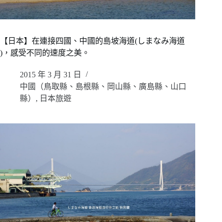
【日本】在連接四國、中國的島坡海道(しまなみ海道
)，感受不同的速度之美。
2015 年 3 月 31 日
中國（鳥取縣、島根縣、岡山縣、廣島縣、山口
縣）
,
日本旅遊