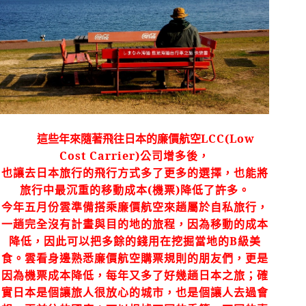
這些年來隨著飛往日本的廉價航空
LCC(Low
Cost Carrier)
公司增多後，
也讓去日本旅行的飛行方式多了更多的選擇，也能將
旅行中最沉重的移動成本
(
機票
)
降低了許多。
今年五月份雲準備搭乘廉價航空來趟屬於自私旅行，
一趟完全沒有計畫與目的地的旅程，因為移動的成本
降低，因此可以把多餘的錢用在挖掘當地的
B
級美
食。雲看身邊熟悉廉價航空購票規則的朋友們，更是
因為機票成本降低，每年又多了好幾趟日本之旅；確
實日本是個讓旅人很放心的城市，也是個讓人去過會