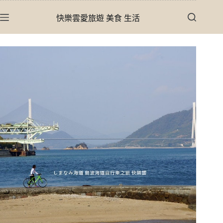
跳
快樂雲愛旅遊 美食 生活
至
主
要
內
容