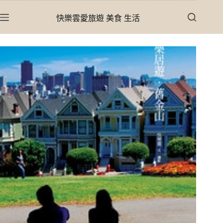
跳
快樂雲愛旅遊 美食 生活
至
主
要
內
容