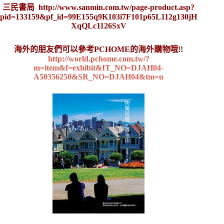
三民書局
http://www.sanmin.com.tw/page-product.asp?
pid=133159&pf_id=99E155q9K103i7F101p65L112g130jH
XqQLc1126SxV
海外的朋友們可以參考PCHOME的海外購物哦!!
http://world.pchome.com.tw/?
m=item&f=exhibit&IT_NO=DJAH04-
A50356250&SR_NO=DJAH04&tm=u