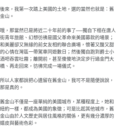
後來，我第一次踏上美國的土地，選的當然也就是：舊
金山。
哦，那當然已是將近二十年前的事了──獨自下榻在唐人
街青年旅館、幻想彷彿是國父革命來美國募款的場景；
和美麗卻又無緣的前女友相約聯合廣場，懷著又酸又甜
的心情在灣區一帶駕車同遊數日；然後獨自跑到爵士小
酒吧吞雲吐霧；離開前，甚至傻傻地決定步行過金門大
橋、再走回來，彷彿完成一場儀式。
所以人家都說把心遺留在舊金山，我可不是隨便說說，
那是真的。
舊金山不僅是一座單純的美國城市，某種程度上，她和
紐約一樣，都成為美國的象徵；可是比起其他城市，舊
金山由於人文歷史與居住風格的關係，更有幾分濃厚的
嬉皮與藝術色彩。