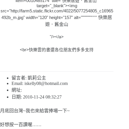
item=0010485174" title="
快樂居遊．舊金山
"
target="_blank"><img
src="http://farm5.static.flickr.com/4022/5077254805_c16965
""" 快樂居
492b_m.jpg" width="120" height="157" alt="""""""
遊．舊金山
"/></a>
<br>
快樂雲的書還各位朋友們多多支持
留言者: 凱莉公主
Email:
iskelly08@hotmail.com
網址:
日期: 2010-11-24 08:32:27
月底回台灣~我也來給雲捧場一下~
好想按一百讚喔……