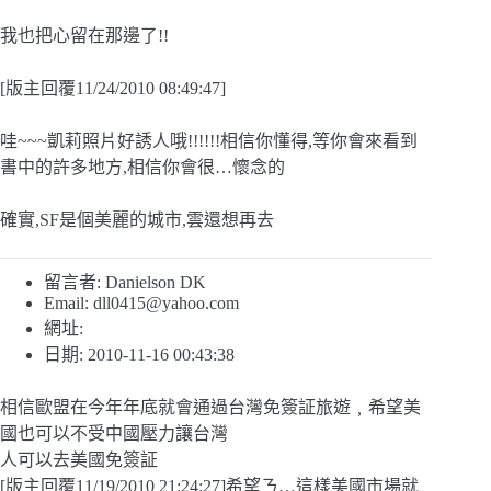
我也把心留在那邊了!!
[版主回覆11/24/2010 08:49:47]
哇~~~凱莉照片好誘人哦!!!!!!相信你懂得,等你會來看到
書中的許多地方,相信你會很…懷念的
確實,SF是個美麗的城市,雲還想再去
留言者: Danielson DK
Email:
dll0415@yahoo.com
網址:
日期: 2010-11-16 00:43:38
相信歐盟在今年年底就會通過台灣免簽証旅遊﹐希望美
國也可以不受中國壓力讓台灣
人可以去美國免簽証
[版主回覆11/19/2010 21:24:27]希望ㄋ…這樣美國市場就