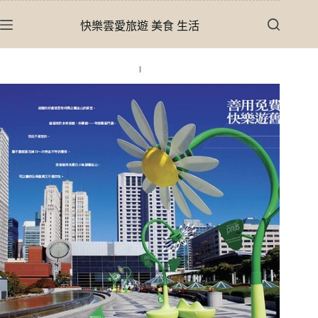
跳
快樂雲愛旅遊 美食 生活
至
主
要
內
容