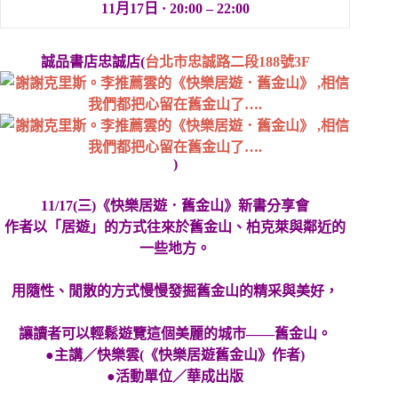
11月17日 · 20:00 – 22:00
誠品書店忠誠店(
台
北
市忠誠路二段188號3F
)
11/17(三)《快樂居遊．舊金山》新書分享會
作者以「居遊」的方式往來於舊金山、柏克萊與鄰近的
一些
地方。
用隨性、閒散的方式慢慢發掘舊金山的精采與美好，
讓讀者可以輕鬆遊覽這個美麗的城市——舊金山。
●主講／快樂雲(《快樂居遊舊金山》作者)
●活動單位／華成出版