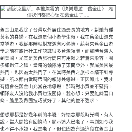
舊金山是我除了台灣以外居住過最長的地方，對她有種
莫名的眷戀，在我還是個小遊學生時，我在舊金山還充
當導遊，我從那時就對旅遊有股熱情，藉著來舊金山遊
學之前在旅行社工作認識很多台灣領隊，而那時台灣人
到美國，尤其是美西旅行簡直可用趨之若鶩來形容，團
多如過江之鯽，當時的領隊除了東南亞外，就屬美國最
熱門，也因為太熱門了，在當時美西之旅根本請不到導
遊，所以都由當時帶團的領隊兼導遊，正因如此，我才
有機會在舊金山充當在地導遊，那時對小費並不堅持，
領隊友人沒給我小費也沒關係，我心想：只要能練習口
條
、
膽量及帶團技巧就好了，其他的並不強求。
想想那都是好幾年前的事囉！好懷念那段時光啊，有人
說，當人開始有回憶時，顯示這人已老了，事到如今我
也不得不承認，我是老了，但也因為有過這段在舊金山