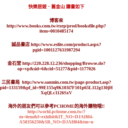
快樂居遊．舊金山 購書如下
博客來
http://www.books.com.tw/exep/prod/booksfile.php?
item=0010485174
誠品書店
http://www.eslite.com/product.aspx?
pgid=1001127631987294
金石堂
http://220.228.12.236/shopping/Browse.do?
op=vp&sid=6&cid=51277&pid=1177026
三民書局
http://www.sanmin.com.tw/page-product.asp?
pid=133159&pf_id=99E155q9K103i7F101p65L112g130jH
XqQLc1126SxV
海外的朋友們可以參考PCHOME的海外購物哦!!
http://world.pchome.com.tw/?
m=item&f=exhibit&IT_NO=DJAH04-
A50356250&SR_NO=DJAH04&tm=u