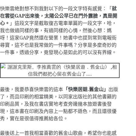
快樂雲絶對想不到我對以下的一段文字特有感覺：「
就
在雲從
GAP
出來後，太陽公公早已在門外露臉，真是開
心。
」這段文字是截取復古電車單篇的一段文字，哈，
我也做過同樣的事，有過同樣的心情，然後心想：媽
呀！這家
GAP
竟然還在營業！她書中也提到常到電報街
尋寶，這不也是我常做的一件事嗎？分享是多麼奇妙的
一件事，透過分享，竟發現心是如此的可以沒有界線。
最後，我要恭喜快樂雲的這本
「快樂居遊
.
舊金山」
出版
了，而且印刷的相當精美，以同家出版社的其他書籍的
印刷品質，及我在書店實地考查旁邊幾本旅遊書後發
現，這本書在印刷及內容上一點都不遜色，而且還很優
秀，實在是很值得推薦給各位。
最後送上一首我相當喜歡的舊金山歌曲，希望你也能感