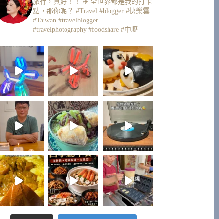
旅行，真好！！ ✈️
全世界都是我的打卡
點，那你呢？
#Travel #blogger #快樂雲
#Taiwan #travelblogger
#travelphotography #foodshare #中壢