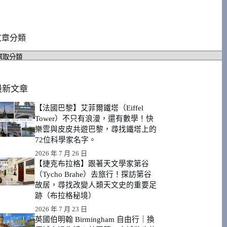
文章分類
文
章
分
類
最新文章
【法國巴黎】艾菲爾鐵塔（Eiffel
Tower）不只有浪漫，還有數學！快
樂雲與皮皮共遊巴黎，尋找鐵塔上的
72位科學家名字。
2026 年 7 月 26 日
【捷克布拉格】跟著天文學家第谷
（Tycho Brahe）去旅行！探訪第谷
故居，尋找改變人類天文史的重要足
跡（布拉格秘境）
2026 年 7 月 23 日
英國伯明翰 Birmingham 自由行｜換