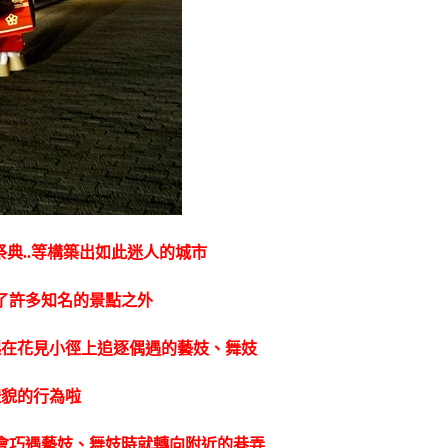
典..等構築出如此迷人的城市
了許多知名的景點之外
起在花見小徑上追逐偶遇的藝妓、舞妓
禮貌的行為啦
會巧遇藝妓、舞妓時就轉向附近的巷弄