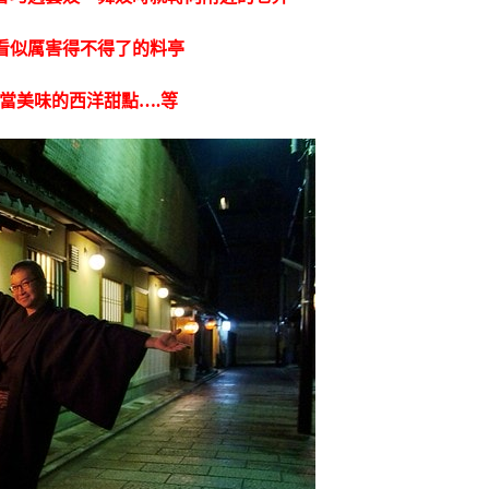
看似厲害得不得了的料亭
當美味的西洋甜點….等