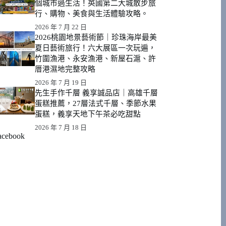
個城市過生活！英國第二大城散步旅
行、購物、美食與生活體驗攻略。
2026 年 7 月 22 日
2026桃園地景藝術節｜珍珠海岸最美
夏日藝術旅行！六大展區一次玩遍，
竹圍漁港、永安漁港、新屋石滬、許
厝港濕地完整攻略
2026 年 7 月 19 日
先生手作千層 義享誠品店｜高雄千層
蛋糕推薦，27層法式千層、季節水果
蛋糕，義享天地下午茶必吃甜點
2026 年 7 月 18 日
acebook