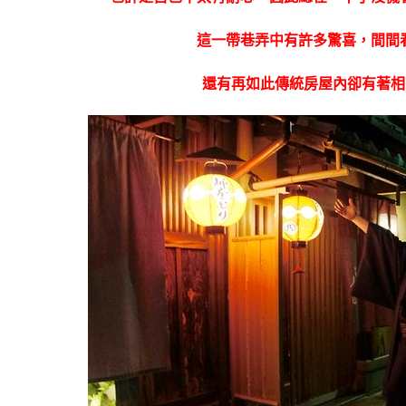
這一帶巷弄中有許多驚喜，間間
還有再如此傳統房屋內卻有著相