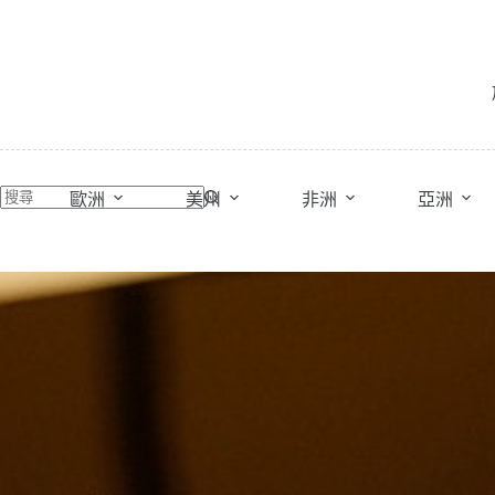
跳
至
主
要
內
容
歐洲
美州
非洲
亞洲