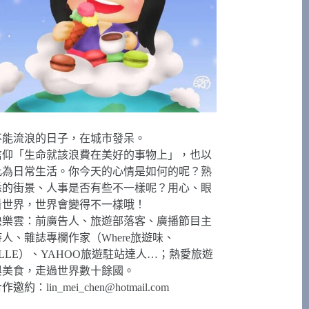
不能流浪的日子，在城市發呆。
信仰「生命就該浪費在美好的事物上」，也以
此為日常生活。你今天的心情是如何的呢？熟
悉的街景、人事是否有些不一樣呢？用心、眼
看世界，世界會變得不一樣哦！
快樂雲：前廣告人、旅遊部落客、廣播節目主
持人、雜誌專欄作家（Where旅遊味、
ELLE）、YAHOO旅遊駐站達人…；熱愛旅遊
與美食，走過世界數十餘國。
合作邀約：
lin_mei_chen@hotmail.com