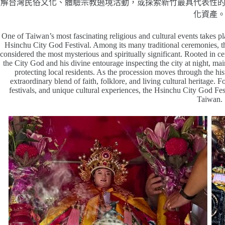
解台灣民俗文化、體驗宗教遶境活動，或探索新竹最具代表性
化資產
One of Taiwan’s most fascinating religious and cultural events takes
Hsinchu City God Festival. Among its many traditional ceremonies, t
considered the most mysterious and spiritually significant. Rooted in ce
the City God and his divine entourage inspecting the city at night, m
protecting local residents. As the procession moves through the hist
extraordinary blend of faith, folklore, and living cultural heritage. Fo
festivals, and unique cultural experiences, the Hsinchu City God Fes
Taiwan.