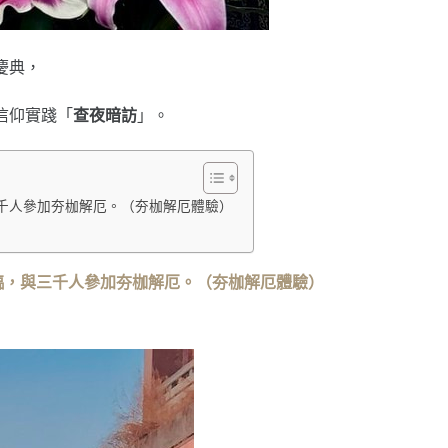
慶典，
信仰實踐「
查夜暗訪
」。
千人參加夯枷解厄。（夯枷解厄體驗）
臨，與三千人參加夯枷解厄。（夯枷解厄體驗）