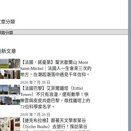
文章分類
文
章
分
類
最新文章
【法國．諾曼第】聖米歇爾山 Mont
Saint-Michel｜法國人一生會來三次的
地方，在潮起潮落中遇見千年信仰。
2026 年 7 月 28 日
【法國巴黎】艾菲爾鐵塔（Eiffel
Tower）不只有浪漫，還有數學！快
樂雲與皮皮共遊巴黎，尋找鐵塔上的
72位科學家名字。
2026 年 7 月 26 日
【捷克布拉格】跟著天文學家第谷
（Tycho Brahe）去旅行！探訪第谷