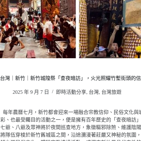
台灣｜新竹｜新竹城隍祭「查夜暗訪」，火光照耀竹塹街頭的信
2025 年 9 月 7 日
即時活動分享
,
台灣
,
台灣旅遊
每年農曆七月，新竹都會迎來一場融合宗教信仰、民俗文化與
彩、也最受矚目的活動之一，便是擁有百年歷史的「查夜暗訪
七爺、八爺及眾神將於夜間巡查地方，象徵驅邪除煞、維護陰
將隊伍穿梭於新竹舊城區之間，沿途瀰漫著莊嚴又神秘的氛圍