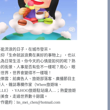
不能流浪的日子，在城市發呆。
信仰「生命就該浪費在美好的事物上」，也以
此為日常生活。你今天的心情是如何的呢？熟
悉的街景、人事是否有些不一樣呢？用心、眼
看世界，世界會變得不一樣哦！
快樂雲：前廣告人、旅遊部落客、廣播節目主
持人、雜誌專欄作家（Where旅遊味、
ELLE）、YAHOO旅遊駐站達人…；熱愛旅遊
與美食，走過世界數十餘國。
合作邀約：
lin_mei_chen@hotmail.com