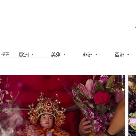
跳
至
主
要
內
容
歐洲
美州
非洲
亞洲