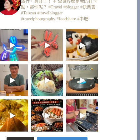
旅行，真好！！ ✈️
全世界都是我的打卡
點，那你呢？
#Travel #blogger #快樂雲
#Taiwan #travelblogger
#travelphotography #foodshare #中壢