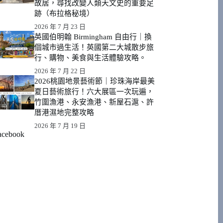
故居，尋找改變人類天文史的重要足
跡（布拉格秘境）
2026 年 7 月 23 日
英國伯明翰 Birmingham 自由行｜換
個城市過生活！英國第二大城散步旅
行、購物、美食與生活體驗攻略。
2026 年 7 月 22 日
2026桃園地景藝術節｜珍珠海岸最美
夏日藝術旅行！六大展區一次玩遍，
竹圍漁港、永安漁港、新屋石滬、許
厝港濕地完整攻略
2026 年 7 月 19 日
acebook