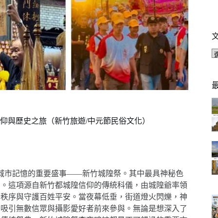
仰與歷史之旅（新竹旅遊/中元節民俗文化）
城市記憶的重要盛事——新竹城隍祭。其中最具神秘色
」。這項源自新竹都城隍信仰的傳統科儀，由城隍爺率領
陽秩序與守護百姓平安。當夜幕低垂，街道燈火閃爍，神
，吸引無數信眾與攝影愛好者前來參與。無論是想深入了