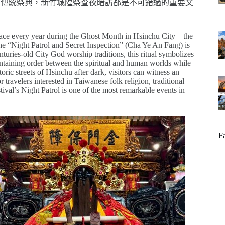
的傳統祭典，新竹城隍祭查夜暗訪都是不可錯過的重要文
。
 place every year during the Ghost Month in Hsinchu City—the
he “Night Patrol and Secret Inspection” (Cha Ye An Fang) is
nturies-old City God worship traditions, this ritual symbolizes
aintaining order between the spiritual and human worlds while
oric streets of Hsinchu after dark, visitors can witness an
r travelers interested in Taiwanese folk religion, traditional
tival’s Night Patrol is one of the most remarkable events in
F