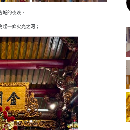
古城的夜晚，
亮起一條火光之河；