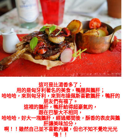
這可是比湯香多了；
用的是匈牙利著名的美食，鴨腿與鵝肝；
哈哈哈，來到匈牙利，來到布達佩斯喜歡鵝肝，鴨肝的
朋友們有福了。
這裡的
鵝肝，鴨肝給得超豪氣的，
跟在巴黎大不相同，
哈哈哈，好大一塊鵝肝，經過鄉間後，酥香的表皮與鵝
肝讓美味加分，
啊！！雖然自己並不喜歡內臟，但也不知不覺吃光光
嚕！！