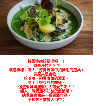
接著這應該是湯吧！！
還是沙拉呢？？
瞧這模樣，哇！！好像雜誌中拍攝用的道具，
這原來是食物，
哈哈哈，碗豆底做的濃湯，
啊！！很豆豆的味道，
但這餐具與擺盤也太可愛了吧！！
讓人一時間還不知該怎麼破壞，
總覺得這像是一道園藝作品，
不知該不該放入口中；