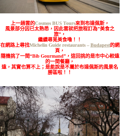
上一趟雲的
Cosmos BUS Tours
來到布達佩斯，
風景部分因已太熟悉，因此雲就把旅程訂為”美食之
旅”，
繼續尋覓美食嚕！！
在網路上尋找
Michelin Guide restaurants –
Budapest
的網
頁，
隨機挑了一間
“Bib Gourmand”，這回挑的是市中心較遠
的一間餐廳，
遠，其實也算不上；是能說是不屬於布達佩斯的風景名
勝區啦！！