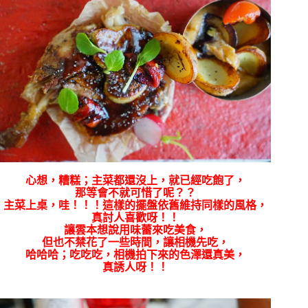
心想，糟糕；主菜都還沒上，就已經吃飽了，
那等會不就可惜了呢？？
主菜上桌，哇！！！這樣的擺盤依舊維持同樣的風格，
真討人喜歡呀！！
讓雲本想說用味蕾來吃美食，
但也不禁花了一些時間，讓相機先吃，
哈哈哈；吃吃吃，相機拍下來的色澤還真美，
真誘人呀！！