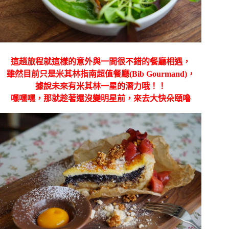
這趟旅程就這樣的意外與一間很不錯的餐廳相遇，
雖然目前只是米其林指南超值餐廳(Bib Gourmand)，
據說未來有米其林一星的潛力哦！！
嘿嘿嘿，那就趁著還沒變明星前，來去大快朵頤嚕