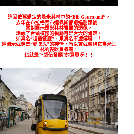
這回依舊鎖定的是米其林中的
“Bib Gourmand”，
去年在布拉格跟布達佩斯都嚐過甜頭後，
雲對
圖示是米其林寶寶的頭像，
還舔了舌頭模樣的餐廳可是大大的肯定，
如其名”超值餐廳”，果真名不虛傳呀！！
這圖示就像是
“愛吃鬼”的神情，所以雲就暱稱它為米其
林的愛吃鬼餐廳，
也就是”
“超值餐廳”的意思呀！！