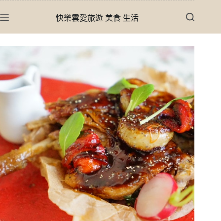
跳
快樂雲愛旅遊 美食 生活
至
主
要
內
容