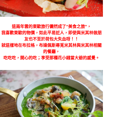
這兩年雲的東歐旅行儼然成了”美食之旅”，
我喜歡東歐的物價，如此平易近人，即使與米其林做朋
友也不至於荷包大失血呀！！
就這樣地在布拉格，布達佩斯尋覓米其林與米其林相關
的餐廳，
吃吃吃，開心的吃；享受那種花小錢當大爺的感覺。