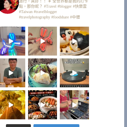
旅行，真好！！ ✈️
全世界都是我的打卡
點，那你呢？
#Travel #blogger #快樂雲
#Taiwan #travelblogger
#travelphotography #foodshare #中壢