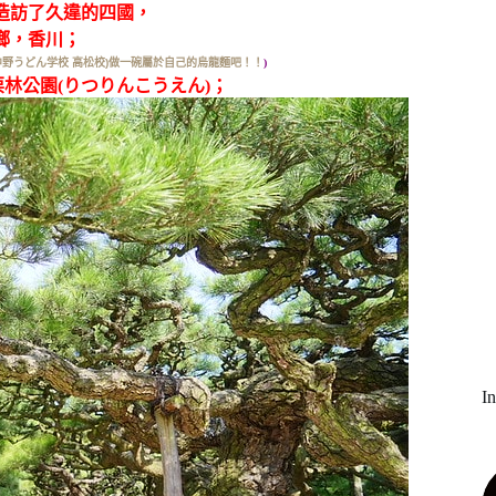
造訪了久違的四國，
鄉，香川；
中野うどん学校 高松校)做一碗屬於自己的烏龍麵吧！！
)
林公園(りつりんこうえん)；
I