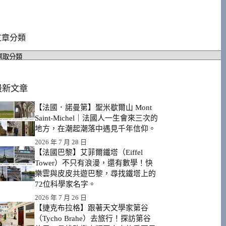
文章分類
文
章
分
類
最新文章
【法國．諾曼第】聖米歇爾山 Mont
Saint-Michel｜法國人一生會來三次的
地方，在潮起潮落中遇見千年信仰。
2026 年 7 月 28 日
【法國巴黎】艾菲爾鐵塔（Eiffel
Tower）不只有浪漫，還有數學！快
樂雲與皮皮共遊巴黎，尋找鐵塔上的
72位科學家名字。
2026 年 7 月 26 日
【捷克布拉格】跟著天文學家第谷
（Tycho Brahe）去旅行！探訪第谷