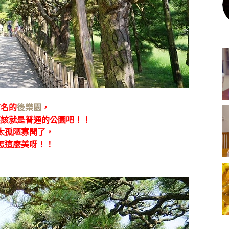
有名的
後樂園
，
應該就是普通的公園吧！！
太孤陋寡聞了，
怎這麼美呀！！