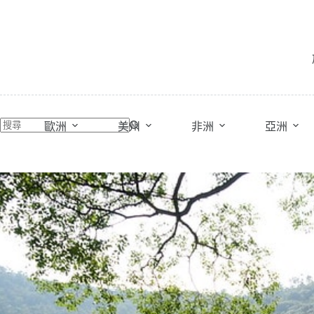
跳
至
主
要
內
容
歐洲
美州
非洲
亞洲