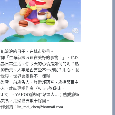
不能流浪的日子，在城市發呆。
信仰「生命就該浪費在美好的事物上」，也以
此為日常生活。你今天的心情是如何的呢？熟
悉的街景、人事是否有些不一樣呢？用心、眼
看世界，世界會變得不一樣哦！
快樂雲：前廣告人、旅遊部落客、廣播節目主
持人、雜誌專欄作家（Where旅遊味、
ELLE）、YAHOO旅遊駐站達人…；熱愛旅遊
與美食，走過世界數十餘國。
合作邀約：
lin_mei_chen@hotmail.com