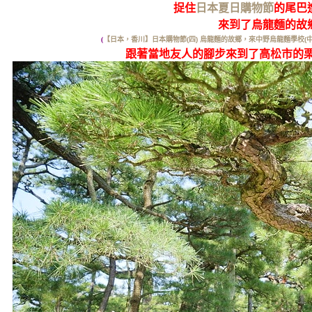
捉住
日本夏日購物節
的尾巴
來到了烏龍麵的故
(
【日本，香川】日本購物節(四) 烏龍麵的故鄉，來中野烏龍麵學校(
跟著當地友人的腳步來到了高松市的栗