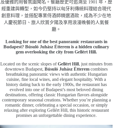
及優雅的用餐氛圍聞名。餐廳歷史可追溯至 1901 年，歷
經重建與轉型，如今仍堅持以匈牙利傳統料理結合現代
創意料理，並搭配專業侍酒師精選酒款，成為不少在地
人慶祝節日、旅人欣賞夕陽及享用浪漫晚餐的人氣餐
廳。
Looking for one of the best panoramic restaurants in
Budapest? Búsuló Juhász Étterem is a hidden culinary
gem overlooking the city from Gellért Hill.
Located on the scenic slopes of
Gellért Hill
, just minutes from
downtown Budapest,
Búsuló Juhász Étterem
combines
breathtaking panoramic views with authentic Hungarian
cuisine, fine local wines, and elegant hospitality. With a
history dating back to the early 1900s, the restaurant has
evolved into one of Budapest’s most beloved dining
destinations, offering classic Hungarian flavors alongside
contemporary seasonal creations. Whether you’re planning a
romantic dinner, celebrating a special occasion, or simply
relaxing after exploring Gellért Hill, this historic restaurant
promises an unforgettable dining experience.