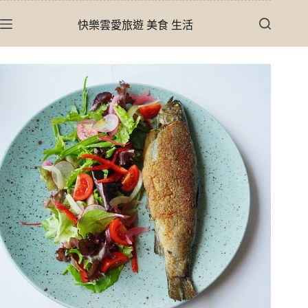
跳
快樂雲愛旅遊 美食 生活
至
主
要
內
容