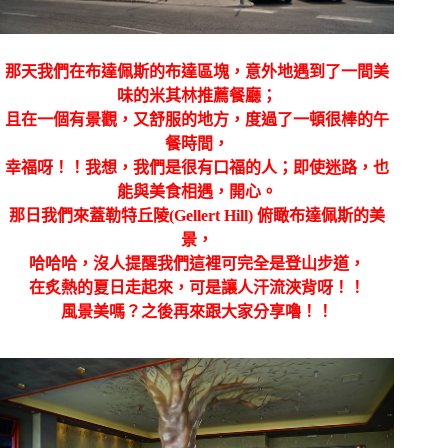
那天我們在布達佩斯的布達區塊，意外地遇到了一間美
味的米其林推薦餐廳；
且在一個有景觀，又舒服的地方，度過了一頓很棒的午
餐時間，
幸福呀！！我想，我們是很有口福的人；即使迷路，也
能與美食相遇，開心。
那日我們來
蓋勒特丘陵(Gellert Hill) 俯瞰布達佩斯的美
景，
哈哈哈，沒人提醒我們這裡可完全是登山步道，
在炙熱的夏日走起來，可是讓人汗流浹背呀！！
風景美嗎？之後再來跟大家分享嚕！！