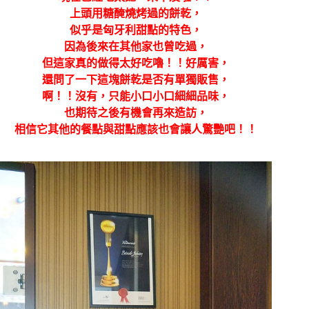
上頭用糖醃燒烤過的餅乾，
似乎是匈牙利甜點的特色，
因為後來在其他家也曾吃過，
但這家真的做得太好吃嚕！！好厲害，
還問了一下這塊餅乾是否有單獨販售，
啊！！沒有，只能小口小口細細品味，
也期待之後有機會再來造訪，
相信它其他的餐點與甜點應該也會讓人驚艷吧！！