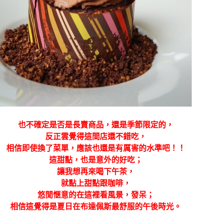
也不確定是否是長賣商品，還是季節限定的，
反正雲覺得這間店還不錯吃，
相信即使換了菜單，應該也還是有厲害的水準吧！！
這甜點，也是意外的好吃；
讓我想再來喝下午茶，
就點上甜點跟咖啡，
悠閒愜意的在這裡看風景，發呆；
相信這覺得是夏日在布達佩斯最舒服的午後時光。