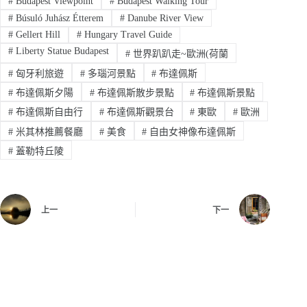
#
Budapest Viewpoint
#
Budapest Walking Tour
#
Búsuló Juhász Étterem
#
Danube River View
#
Gellert Hill
#
Hungary Travel Guide
#
Liberty Statue Budapest
#
世界趴趴走~歐洲(荷蘭
#
匈牙利旅遊
#
多瑙河景點
#
布達佩斯
#
布達佩斯夕陽
#
布達佩斯散步景點
#
布達佩斯景點
#
布達佩斯自由行
#
布達佩斯觀景台
#
東歐
#
歐洲
#
米其林推薦餐廳
#
美食
#
自由女神像布達佩斯
#
蓋勒特丘陵
上一
下一