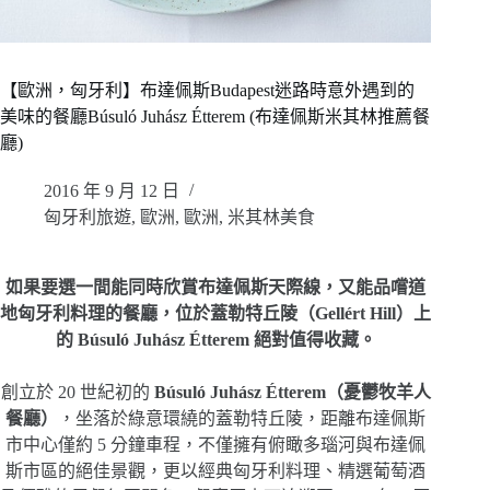
【歐洲，匈牙利】布達佩斯Budapest迷路時意外遇到的
美味的餐廳Búsuló Juhász Étterem (布達佩斯米其林推薦餐
廳)
2016 年 9 月 12 日
匈牙利旅遊
,
歐洲
,
歐洲
,
米其林美食
如果要選一間能同時欣賞布達佩斯天際線，又能品嚐道
地匈牙利料理的餐廳，位於蓋勒特丘陵（Gellért Hill）上
的 Búsuló Juhász Étterem 絕對值得收藏。
創立於 20 世紀初的
Búsuló Juhász Étterem（憂鬱牧羊人
餐廳）
，坐落於綠意環繞的蓋勒特丘陵，距離布達佩斯
市中心僅約 5 分鐘車程，不僅擁有俯瞰多瑙河與布達佩
斯市區的絕佳景觀，更以經典匈牙利料理、精選葡萄酒