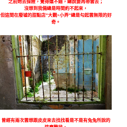
之前她去探險，覺得還不錯，總說要再帶雲去；
沒想到我倆總是時間約不起來，
但這間在廢墟的甜點店”大觀×小弄”總是勾起雲無限的好
奇。
曾經有兩次雲想跟皮皮來去找找看是不是有兔兔所說的