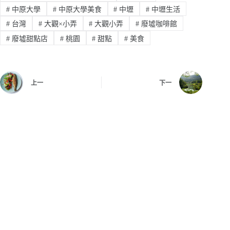
#
中原大學
#
中原大學美食
#
中壢
#
中壢生活
#
台灣
#
大觀×小弄
#
大觀小弄
#
廢墟咖啡館
#
廢墟甜點店
#
桃園
#
甜點
#
美食
上一
下一