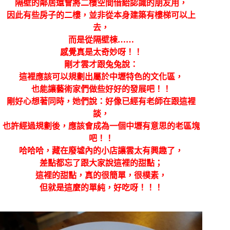
隔壁的鄰居還會將二樓空間借給認識的朋友用，
因此有些房子的二樓，並非從本身建築有樓梯可以上
去，
而是從隔壁棟……
感覺真是太奇妙呀！！
剛才雲才跟兔兔說：
這裡應該可以規劃出屬於中壢特色的文化區，
也能讓藝術家們做些好好的發展吧！！
剛好心想著同時，她們說：好像已經有老師在跟這裡
談，
也許經過規劃後，應該會成為一個中壢有意思的老區塊
吧！！
哈哈哈，藏在廢墟內的小店讓雲太有興趣了，
差點都忘了跟大家說這裡的甜點；
這裡的甜點，真的很簡單，很樸素，
但就是這麼的單純，好吃呀！！！