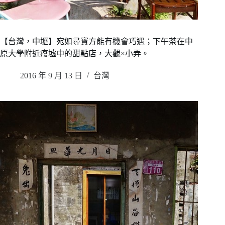
【台灣，中壢】宛如尋寶方能有機會巧遇；下午茶在中
原大學附近癈墟中的甜點店，大觀×小弄。
2016 年 9 月 13 日
台灣