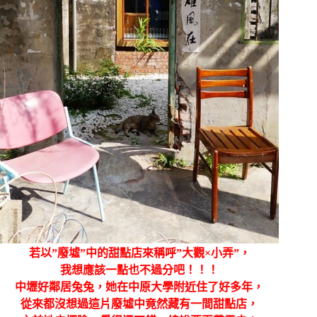
若以”廢墟”中的甜點店來稱呼”大觀×小弄”，
我想應該一點也不過分吧！！！
中壢好鄰居兔兔，她在中原大學附近住了好多年，
從來都沒想過這片廢墟中竟然藏有一間甜點店，