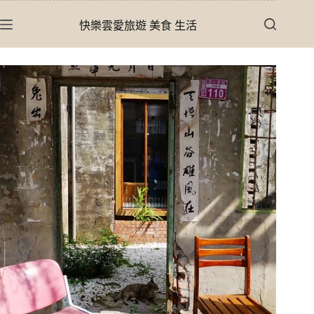
跳
快樂雲愛旅遊 美食 生活
至
主
要
內
容