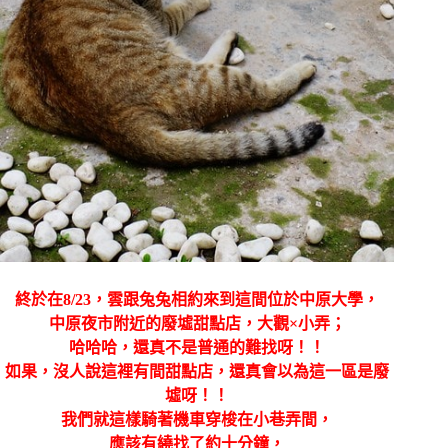
終於在8/23，雲跟兔兔相約來到這間位於中原大學，
中原夜市附近的廢墟甜點店，大觀×小弄；
哈哈哈，還真不是普通的難找呀！！
如果，沒人說這裡有間甜點店，還真會以為這一區是廢
墟呀！！
我們就這樣騎著機車穿梭在小巷弄間，
應該有繞找了約十分鐘，