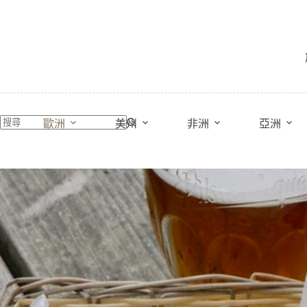
跳
至
主
要
內
容
歐洲
美州
非洲
亞洲