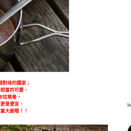
個對味的國家；
是相當的可愛，
布拉格後，
也更是便宜，
I
能當大爺哦！！