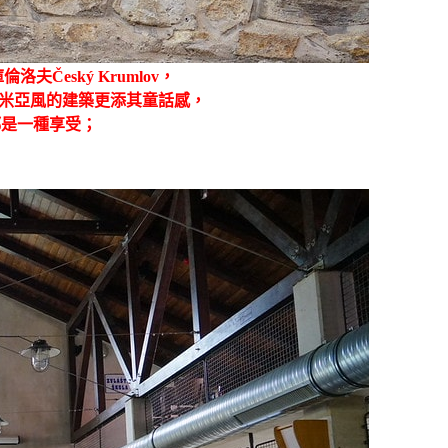
Český Krumlov，
希米亞風的建築更添其童話感，
都是一種享受；