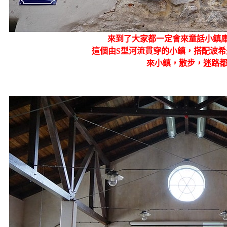
來到了大家都一定會來童話小鎮庫倫洛夫
這個由S型河流貫穿的小鎮，搭配波
來小鎮，散步，迷路