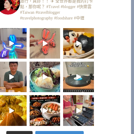
旅行，真好！！ ✈️
全世界都是我的打卡
點，那你呢？
#Travel #blogger #快樂雲
#Taiwan #travelblogger
#travelphotography #foodshare #中壢