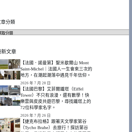
文章分類
文
章
分
類
最新文章
【法國．諾曼第】聖米歇爾山 Mont
Saint-Michel｜法國人一生會來三次的
地方，在潮起潮落中遇見千年信仰。
2026 年 7 月 28 日
【法國巴黎】艾菲爾鐵塔（Eiffel
Tower）不只有浪漫，還有數學！快
樂雲與皮皮共遊巴黎，尋找鐵塔上的
72位科學家名字。
2026 年 7 月 26 日
【捷克布拉格】跟著天文學家第谷
（Tycho Brahe）去旅行！探訪第谷