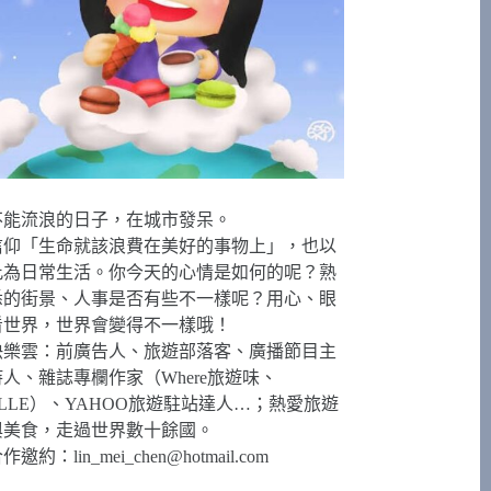
不能流浪的日子，在城市發呆。
信仰「生命就該浪費在美好的事物上」，也以
此為日常生活。你今天的心情是如何的呢？熟
悉的街景、人事是否有些不一樣呢？用心、眼
看世界，世界會變得不一樣哦！
快樂雲：前廣告人、旅遊部落客、廣播節目主
持人、雜誌專欄作家（Where旅遊味、
ELLE）、YAHOO旅遊駐站達人…；熱愛旅遊
與美食，走過世界數十餘國。
合作邀約：
lin_mei_chen@hotmail.com