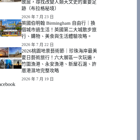
故居，尋找改變人類天文史的重要足
跡（布拉格秘境）
2026 年 7 月 23 日
英國伯明翰 Birmingham 自由行｜換
個城市過生活！英國第二大城散步旅
行、購物、美食與生活體驗攻略。
2026 年 7 月 22 日
2026桃園地景藝術節｜珍珠海岸最美
夏日藝術旅行！六大展區一次玩遍，
竹圍漁港、永安漁港、新屋石滬、許
厝港濕地完整攻略
2026 年 7 月 19 日
acebook