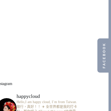
FACEBOOK
nstagram
happycloud
Hello,I am happy cloud, I’m from Taiwan.
旅行，真好！！ ✈️
全世界都是我的打卡