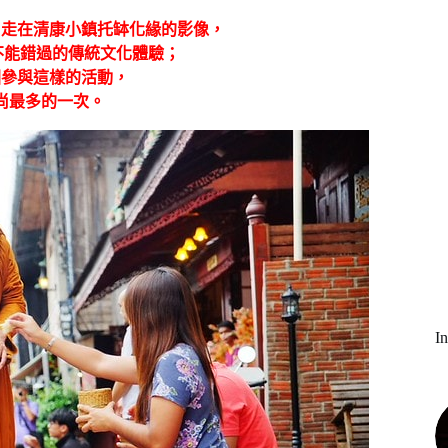
尚走在清康小鎮托缽化緣的影像，
)​所不能錯過的傳統文化體驗；
國參與這樣的活動，
尚最多的一次。
I