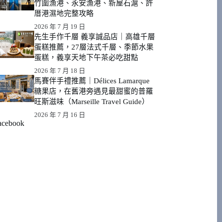
竹圍漁港、永安漁港、新屋石滬、許
厝港濕地完整攻略
2026 年 7 月 19 日
先生手作千層 義享誠品店｜高雄千層
蛋糕推薦，27層法式千層、季節水果
蛋糕，義享天地下午茶必吃甜點
2026 年 7 月 18 日
馬賽伴手禮推薦｜Délices Lamarque
糖果店，在舊港旁遇見最甜蜜的普羅
旺斯滋味（Marseille Travel Guide）
2026 年 7 月 16 日
acebook