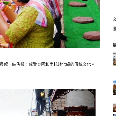
n)​；晨起，結佛緣；感受泰國和尚托缽化緣的傳統文化。