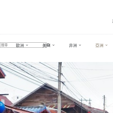
跳
至
主
要
內
容
歐洲
美州
非洲
亞洲