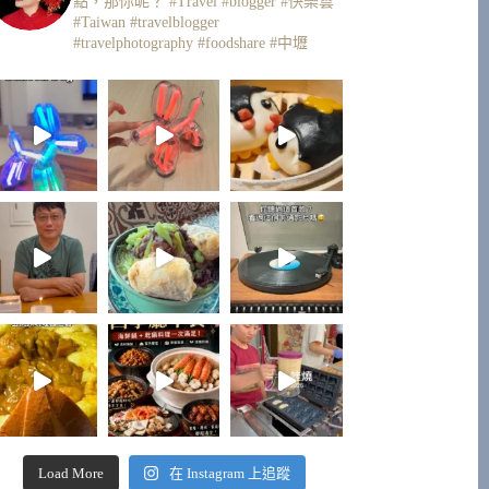
點，那你呢？
#Travel #blogger #快樂雲
#Taiwan #travelblogger
#travelphotography #foodshare #中壢
Load More
在 Instagram 上追蹤