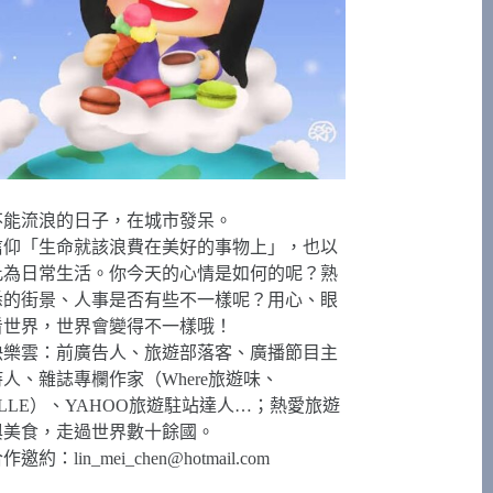
不能流浪的日子，在城市發呆。
信仰「生命就該浪費在美好的事物上」，也以
此為日常生活。你今天的心情是如何的呢？熟
悉的街景、人事是否有些不一樣呢？用心、眼
看世界，世界會變得不一樣哦！
快樂雲：前廣告人、旅遊部落客、廣播節目主
持人、雜誌專欄作家（Where旅遊味、
ELLE）、YAHOO旅遊駐站達人…；熱愛旅遊
與美食，走過世界數十餘國。
合作邀約：
lin_mei_chen@hotmail.com