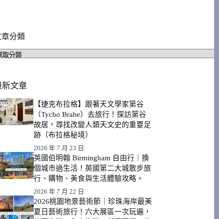
文章分類
文
章
分
類
最新文章
【捷克布拉格】跟著天文學家第谷
（Tycho Brahe）去旅行！探訪第谷
故居，尋找改變人類天文史的重要足
跡（布拉格秘境）
2026 年 7 月 23 日
英國伯明翰 Birmingham 自由行｜換
個城市過生活！英國第二大城散步旅
行、購物、美食與生活體驗攻略。
2026 年 7 月 22 日
2026桃園地景藝術節｜珍珠海岸最美
夏日藝術旅行！六大展區一次玩遍，