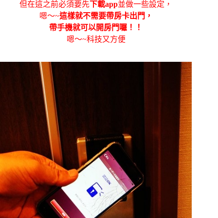
但在這之前必須要先
下載app
並做一些設定，
嗯～~
這樣就不需要帶房卡出門，
帶手機就可以開房門囉！！
嗯～~科技又方便