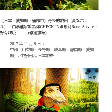
【日本，愛知縣，蒲郡市】奇怪的旅館（変なホテ
ル），由暴龍家族為你CHECK-IN跟恐龍Room Service，
好有趣哦！！！(恐攏旅館)
2017 年 11 月 9 日
中部（山梨縣、長野縣、岐阜縣、靜岡縣、愛知
縣）
,
住好飯店
,
日本旅遊