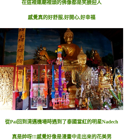
在這裡連廟裡頭的佛像都是笑臉迎人
感覺真的好舒服,好開心,好幸福
從Pai回到清邁機場時遇到了泰國當紅的明星Nadech
真是帥呀!!!感覺好像是漫畫中走出來的花美男