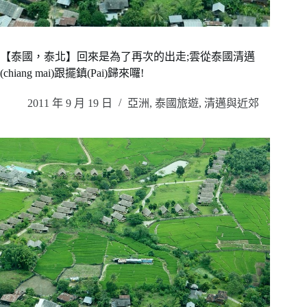
【泰國，泰北】回來是為了再次的出走;雲從泰國清邁
(chiang mai)跟擺鎮(Pai)歸來囉!
2011 年 9 月 19 日
亞洲
,
泰國旅遊
,
清邁與近郊