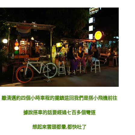
離清邁約四個小時車程的擺鎮這回我們是搭小飛機前往
據說搭車的話要經過七百多個彎道
想起來雲頭都暈,都快吐了