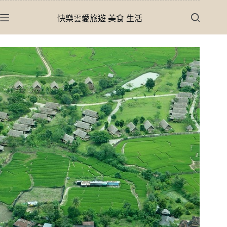
跳
快樂雲愛旅遊 美食 生活
至
主
要
內
容