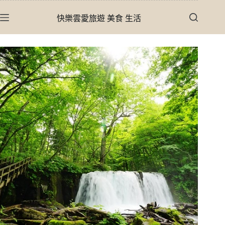
跳
快樂雲愛旅遊 美食 生活
至
主
要
內
容