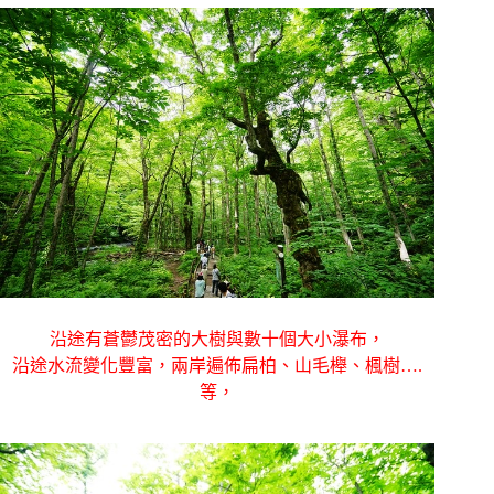
沿途有蒼鬱茂密的大樹與數十個大小瀑布，
沿途水流變化豐富，兩岸遍佈扁柏、山毛櫸、楓樹….
等，