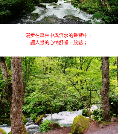
漫步在森林中與流水的聲響中，
讓人覺的心情舒暢，放鬆；