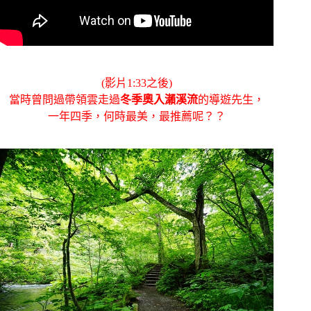
(影片1:33之後)
當時曾問過帶領雲走過
冬季奧入瀨溪流
的導遊先生，
一年四季，何時最美，最推薦呢？？