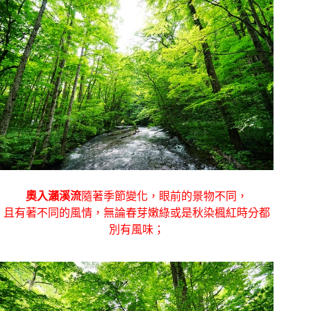
奧入瀨溪流
隨著季節變化，眼前的景物不同，
且有著不同的風情，無論春芽嫩綠或是秋染楓紅時分都
別有風味；