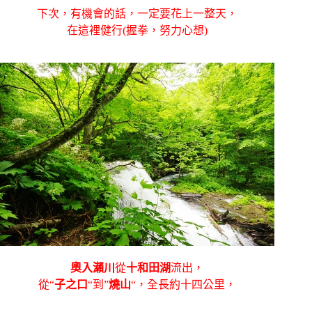
下次，有機會的話，一定要花上一整天，
在這裡健行(握拳，努力心想)
奧入瀨川
從
十和田湖
流出，
從
“
子之口
“到”
燒山
“，全長約十四公里，