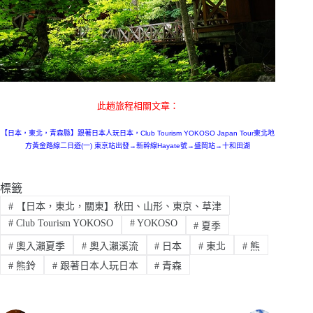
此趟旅程相關文章：
【日本，東北，青森縣】跟著日本人玩日本，Club Tourism YOKOSO Japan Tour東北地
方黃金路線二日遊(一) 東京站出發→新幹線Hayate號→盛岡站→十和田湖
標籤
#
【日本，東北，關東】秋田、山形、東京、草津
#
Club Tourism YOKOSO
#
YOKOSO
#
夏季
#
奧入瀨夏季
#
奧入瀨溪流
#
日本
#
東北
#
熊
#
熊鈴
#
跟著日本人玩日本
#
青森