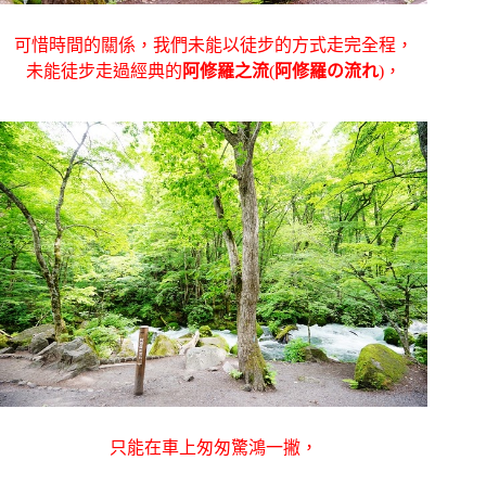
可惜時間的關係，我們未能以徒步的方式走完全程，
未能徒步走過經典的
阿修羅之流
(
阿修羅の流れ
)，
只能在車上匆匆驚鴻一撇，