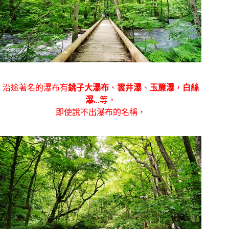
沿途著名的瀑布有
銚子大瀑布
、
雲井瀑
、
玉簾瀑
，
白絲
瀑.
..等，
即使說不出瀑布的名稱，