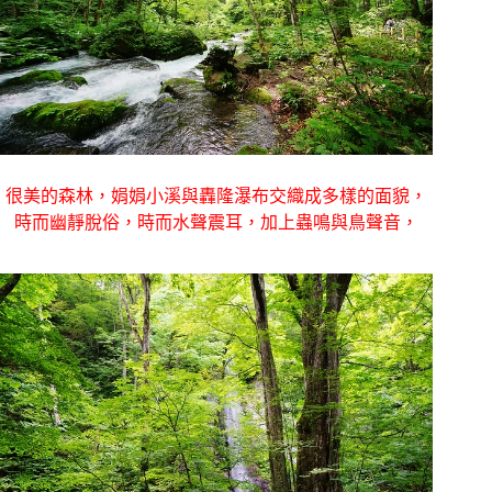
很美的森林，娟娟小溪與轟隆瀑布交織成多樣的面貌，
時而幽靜脫俗，時而水聲震耳，加上蟲鳴與鳥聲音，