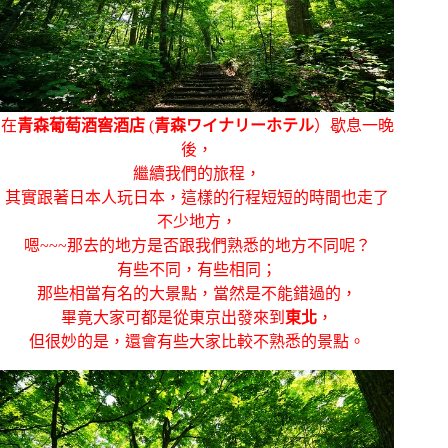
在
青森葡萄酒窖酒店
(
青森ワイナリーホテル
）歇息一晚
後，
繼續我們的旅程，
其實跟著日本人玩日本，這樣的行程短短的時間也走了
不少地方，
嗯~~~那去的地方是否跟我們熟悉的地方不同呢？
有些不同，有些相同；
那些相當有名的大景點，當然是不能錯過的，
畢竟大家可都是從東京出發來到
東北
，
但很妙的是，還會有些大家比較不熟悉的景點。