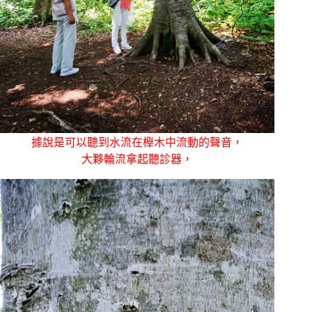
據說是可以聽到水流在櫸木中流動的聲音，
大夥輪流拿起聽診器，