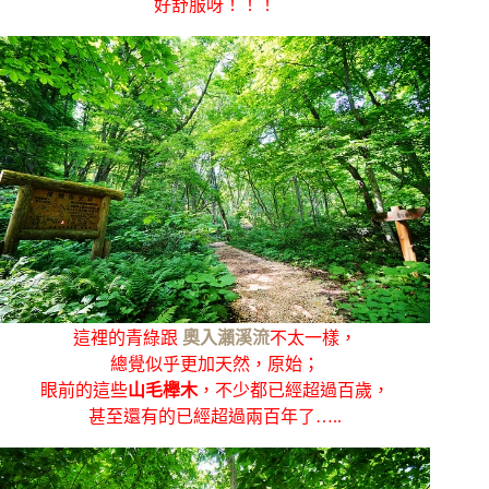
好舒服呀！！！
這裡的青綠跟
奧入瀨溪流
不太一樣，
總覺似乎更加天然，原始；
眼前的這些
山毛櫸木
，不少都已經超過百歲，
甚至還有的已經超過兩百年了…..