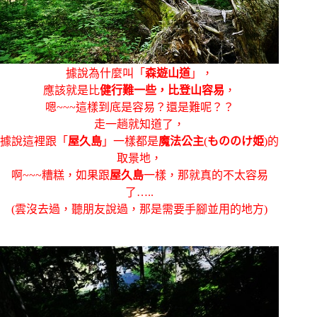
據說為什麼叫「
森遊山道
」，
應該就是比
健行難一些，比登山容易
，
嗯~~~這樣到底是容易？還是難呢？？
走一趟就知道了，
據說這裡跟「
屋久島
」一樣都是
魔法公主
(
もののけ姫
)的
取景地，
啊~~~糟糕，如果跟
屋久島
一樣，那就真的不太容易
了…..
(雲沒去過，聽朋友說過，那是需要手腳並用的地方)