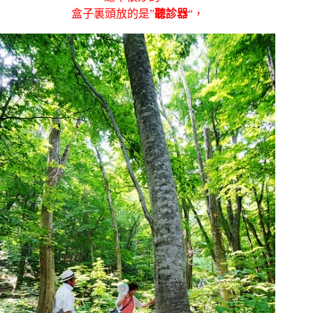
盒子裏頭放的是”
聽診器
“，