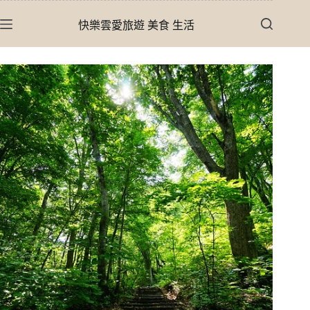
跳
快樂雲愛旅遊 美食 生活
至
主
要
內
容