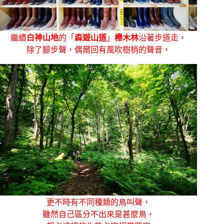
繼續
白神山地
的「
森遊山道
」
櫸木林
沿著步道走，
除了腳步聲，偶爾回有風吹樹梢的聲音，
更不時有不同種類的鳥叫聲，
雖然自己區分不出來是甚麼鳥，