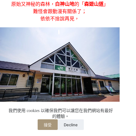
原始又神秘的森林，
白神山地
的「
森遊山道
」
難怪會跟動漫有關係了；
依依不捨說再見，
我們使用 cookies 以確保我們可以讓您在我們網站有最好
我們往下一個目的地前進，
的體驗。
準備來去搭傳說中的
五能線
；
Decline
接受
哇~~好棒，好期待呀！！！
…………………………………………………..未完，待續