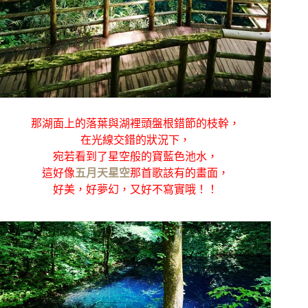
那湖面上的落葉與湖裡頭盤根錯節的枝幹，
在光線交錯的狀況下，
宛若看到了星空般的寶藍色池水，
這好像
五月天星空
那首歌該有的畫面，
好美，好夢幻，又好不寫實哦！！