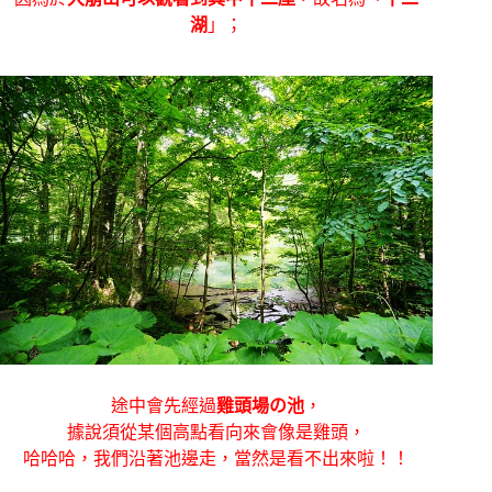
湖
」；
途中會先經過
雞頭場の池
，
據說須從某個高點看向來會像是雞頭，
哈哈哈，我們沿著池邊走，當然是看不出來啦！！