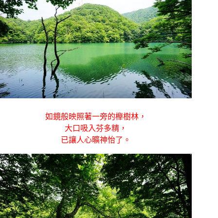
如鏡般映照著一旁的櫸樹林，
大口吸入芬多精，
已讓人心曠神怡了。