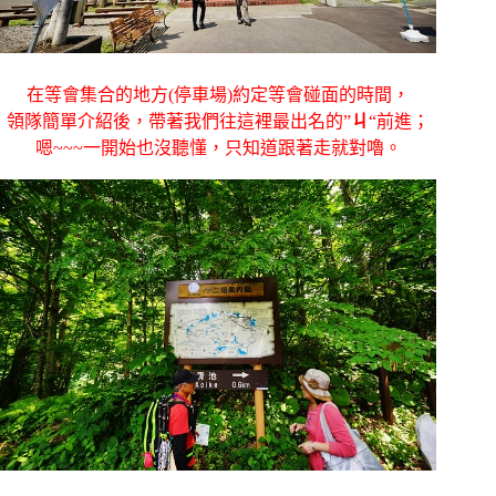
在等會集合的地方(停車場)約定等會碰面的時間，
領隊簡單介紹後，帶著我們往這裡最出名的”
ㄐ
“前進；
嗯~~~一開始也沒聽懂，只知道跟著走就對嚕。