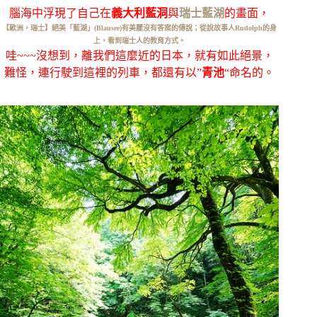
腦海中浮現了自己在
義大利藍洞
與
瑞士藍湖
的畫面，
【歐洲，瑞士】絕美「藍湖」(Blausee)有美麗沒有答案的傳說；從說故事人Rudolph的身
上，看到瑞士人的教育方式。
哇~~~沒想到，離我們這麼近的日本，就有如此絕景，
難怪，連行駛到這裡的列車，都還有以”
青池
“命名的。