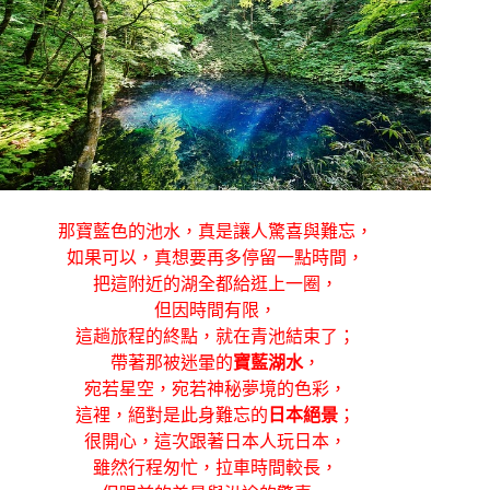
那寶藍色的池水，真是讓人驚喜與難忘，
如果可以，真想要再多停留一點時間，
把這附近的湖全都給逛上一圈，
但因時間有限，
這趟旅程的終點，就在青池結束了；
帶著那被迷暈的
寶藍湖水
，
宛若星空，宛若神秘夢境的色彩，
這裡，絕對是此身難忘的
日本絕景
；
很開心，這次跟著日本人玩日本，
雖然行程匆忙，拉車時間較長，