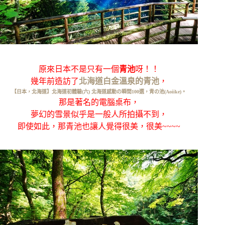
原來日本不是只有一個
青池
呀！！
幾年前造訪了
北海道白金溫泉的青池
，
【日本，北海道】北海道初體驗(六) 北海道感動の瞬間100選，青の池(Aoiike)。
那是著名的電腦桌布，
夢幻的雪景似乎是一般人所拍攝不到，
即使如此，那青池也讓人覺得很美，很美~~~~