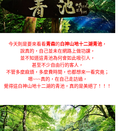
今天則是要來看看
青森
的
白神山地
十二湖青池
，
說真的，自己並未在網路上做功課，
並不知道這青池為何會如此吸引人，
甚至不少自由行的客人，
不管多麼麻煩，多麼費時間，也都想來一看究竟；
嗯~~~真的，在自己走訪過，
覺得這白神山地十二湖的青池，真的是美絕了！！！