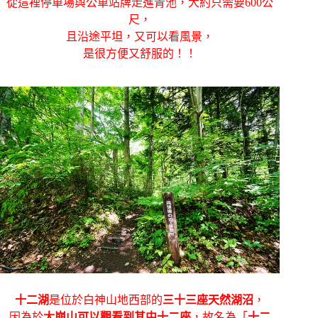
從這裡停車場與公車站牌走進青池，大約只需要600公
尺，
且沿途平坦，又可以看風景，
是很方便又舒服的！！
十二湖
是位於白神山地西部的
三十三座天然湖沼
，
因為於
大崩山可以觀看到其中十二座
，故名為「
十二