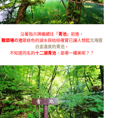
沿著指示牌繼續往「
青池
」前進，
雞頭場の池
翠綠色的湖水與枯枝確實已讓人想起
北海道
白金溫泉的青池
，
不知道同名的
十二湖青池
，是哪一種美呢？？