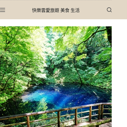
跳
快樂雲愛旅遊 美食 生活
至
主
要
內
容