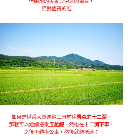
但眼前的美景與沿途的驚喜，
絕對值得的啦！！
如果是搭乘大眾運輸工具前往
青森
的
十二湖
，
那就可以繼續搭乘
五能線
，然後在
十二湖下車
，
之後再轉搭公車，然後就能抵達；