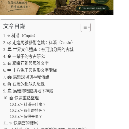
文章目錄
⭐ 科潘（Copán）
🌿 走進馬雅藝術之城：科潘（Copán）
🏛️ 世界文化遺產：被河流分隔的古城
🧠 一輩子的考古研究
🪨 精緻石雕與馬雅文字
👑 十八兔王與象形文字階梯
🏟️ 馬雅球場與神秘傳說
🗿 石雕的趣味與想像
🏛️ 馬雅博物館與地下神殿
🤖 快速重點整理
👉 科潘是什麼？
👉 有什麼特色？
👉 值得去嗎？
✨ 快樂雲的結尾