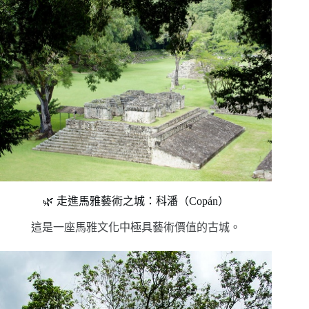
🌿 走進馬雅藝術之城：科潘（Copán）
這是一座馬雅文化中極具藝術價值的古城。