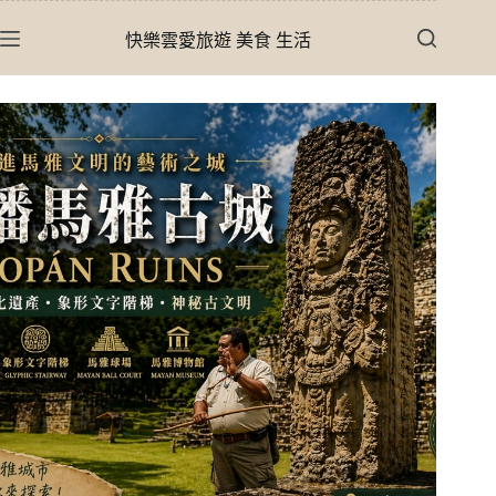
跳
快樂雲愛旅遊 美食 生活
至
主
要
內
容