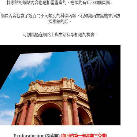
探索館的網站內容也是相當豐富的，裡頭約有
15,000
個頁面，
網頁內容包含了近百門不同類別的科學內容，若短期內並無機會拜訪
探索館的話，
可別錯過在網路上與生活科學相遇的機會。
Exploratorium(
探索館
)
(
每月的第一個星期三免費
)