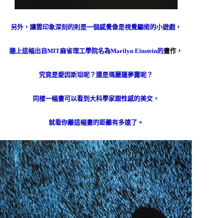
另外，讓雲印象深刻的則是一個感覺像是視覺騙術的小遊戲，
牆上這幅出自
MIT
麻省理工學院名為
Marilyn Einstein
的
畫作，
究竟是愛因斯坦呢？還是瑪麗蓮夢露呢？
同樣一幅畫可以看到大科學家跟性感的美女，
就看你離這幅畫的距離有多遠了。