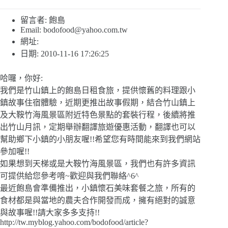
留言者: 飽島
Email:
bodofood@yahoo.com.tw
網址:
日期: 2010-11-16 17:26:25
哈囉，你好:
我們是竹山鎮上的飽島日租食旅，提供懷舊的料理跟小
鎮故事住宿體驗，近期更推出故事假期，結合竹山鎮上
及大鞍竹海風景區附近特色景點的套裝行程，後續將推
出竹山月訊，定期舉辦翻譯旅遊優惠活動，翻譯也可以
幫助鄉下小鎮的小朋友喔!!希望您有時間能來到我們網站
參加喔!!
如果想到天梯或是大鞍竹海風景區，我們也有許多資訊
可提供給您參考唷~歡迎與我們聯絡^6^
最近飽島會準備推出，小鎮懷石美味套餐之旅，所有的
食材都是與當地的農夫合作開發而成，擁有絕對的誠意
與故事喔!!請大家多多支持!!
http://tw.myblog.yahoo.com/bodofood/article?