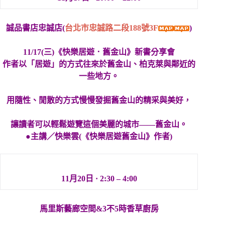
誠品書店忠誠店(
台
北市忠誠路二段188號3F
)
11/17(三)《快樂居遊．舊金山》新書分享會
作者以「居遊」的方式往來於舊金山、柏克萊與鄰近的
一些
地方。
用隨性、閒散的方式慢慢發掘舊金山的精采與美好，
讓讀者可以輕鬆遊覽這個美麗的城市——舊金山。
●主講／快樂雲(《快樂居遊舊金山》作者)
11月20日 · 2:30 – 4:00
馬里斯藝廊空間&3不5時香草廚房