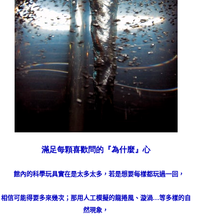
滿足每顆喜歡問的
『為什麼』
心
館內的科學玩具實在是太多太多，若是想要每樣都玩過一回，
相信可能得要多來幾次；那用人工模擬的龍捲風、漩渦
…
等多樣的自
然現象，