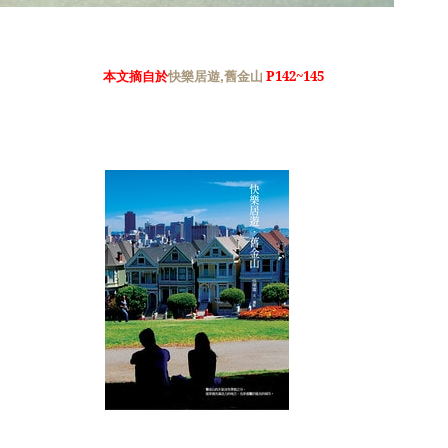
本文摘自於
快樂居遊,舊金山
P142~145