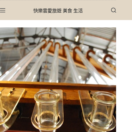
跳
快樂雲愛旅遊 美食 生活
至
主
要
內
容