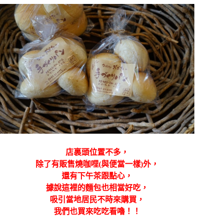
店裏頭位置不多，
除了有販售燒咖哩(與便當一樣)外，
還有下午茶跟點心，
據說這裡的麵包也相當好吃，
吸引當地居民不時來購買，
我們也買來吃吃看嚕！！