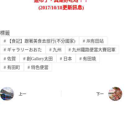
這布丁，真是好吃呀！！
(2017/10/18更新訊息)
標籤
#
【食記】跟著美食去旅行(不分國家)
#
JR有田站
#
ギャラリーおおた
#
九州
#
九州鐵路便當大賽冠軍
#
佐賀
#
創Gallery太田
#
日本
#
有田燒
#
有田町
#
特色便當
上一
下一