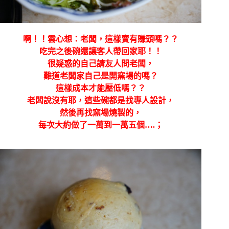
啊！！雲心想：老闆，這樣賣有賺頭嗎？？
吃完之後碗還讓客人帶回家耶！！
很疑惑的自己請友人問老闆，
難道老闆家自己是開窯場的嗎？
這樣成本才能壓低嗎？？
老闆說沒有耶，這些碗都是找專人設計，
然後再找窯場燒製的，
每次大約做了一萬到一萬五個….；