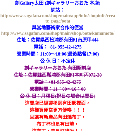
創Gallery太田 (
創ギャラリーおおた 本店
)
網站：
http://www.sagafan.com/shop/main/app/info/shopinfo/crea
te_page/oota
與當地藝術家合作的便當
http://www.sagafan.com/shop/main/shop/oota/kamamoto/
住址：佐賀県西松浦郡有田町南原甲444
電話：+81- 955-42-4275
營業時間：11:00～18:00(最後點餐17:00)
公 休 日：不定休
創ギャラリーおおた 有田駅前店
住址：
佐賀縣西鬆浦郡有田町本町丙972-30
電話：+81-955-42-4275
營業時間：
11：00～16：00
公 休 日：
月曜日(祝日の場合は翌日)
這間店已經遷移到有
田駅裡面，
這樣買便當更方便嚕！！！
且還有新產品有田燒布丁，
布丁杯也是有田燒，