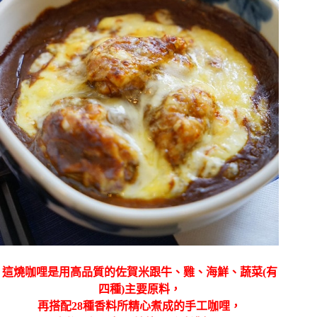
這燒咖哩是用高品質的佐賀米跟牛、雞、海鮮、蔬菜(有
四種)主要原料，
再搭配28種香料所精心煮成的手工咖哩，