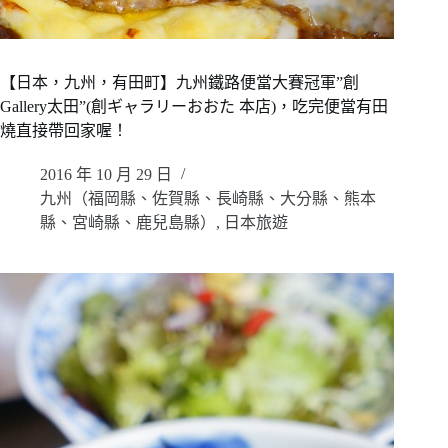
【日本，九州，有田町】九州鐵路便當大賽冠軍”創
Gallery太田”(創ギャラリーおおた 本店)，吃完便當有田
燒直接帶回家喔！
2016 年 10 月 29 日
九州（福岡縣、佐賀縣、長崎縣、大分縣、熊本
縣、宮崎縣、鹿兒島縣）
,
日本旅遊