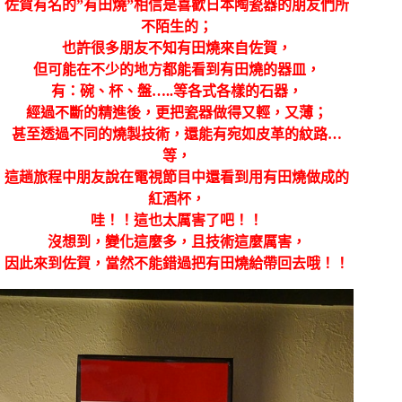
佐賀有名的”有田燒”相信是喜歡日本陶瓷器的朋友們所
不陌生的；
也許很多朋友不知有田燒來自佐賀，
但可能在不少的地方都能看到有田燒的器皿，
有：碗、杯、盤…..等各式各樣的石器，
經過不斷的精進後，更把瓷器做得又輕，又薄；
甚至透過不同的燒製技術，還能有宛如皮革的紋路…
等，
這趟旅程中朋友說在電視節目中還看到用有田燒做成的
紅酒杯，
哇！！這也太厲害了吧！！
沒想到，變化這麼多，且技術這麼厲害，
因此來到佐賀，當然不能錯過把有田燒給帶回去哦！！