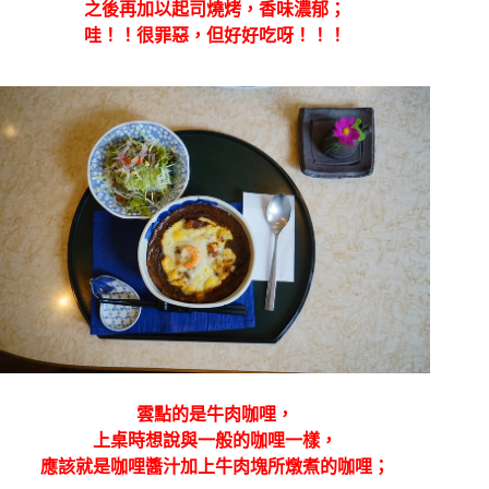
之後再加以起司燒烤，香味濃郁；
哇！！很罪惡，但好好吃呀！！！
雲點的是牛肉咖哩，
上桌時想說與一般的咖哩一樣，
應該就是咖哩醬汁加上牛肉塊所燉煮的咖哩；