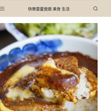
跳
快樂雲愛旅遊 美食 生活
至
主
要
內
容