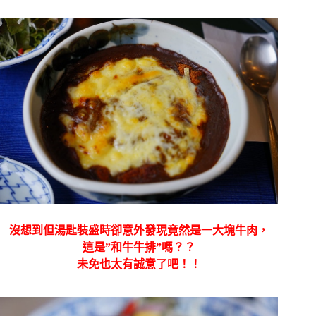
沒想到但湯匙裝盛時卻意外發現竟然是一大塊牛肉，
這是”和牛牛排”嗎？？
未免也太有誠意了吧！！