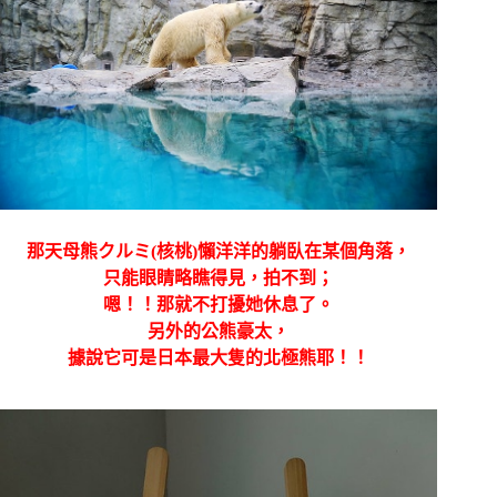
那天母熊
クルミ(
核桃)懶洋洋的躺臥在某個角落，
只能眼睛略瞧得見，拍不到；
嗯！！那就不打擾她休息了。
另外的
公熊
豪太，
據說它可是日本最大隻的北極熊耶！！