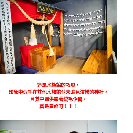
這是水族館的巧思，
印象中似乎在其他水族館並未瞧見這樣的神社，
且其中還供奉著絨毛企鵝，
真是童趣呀！！！