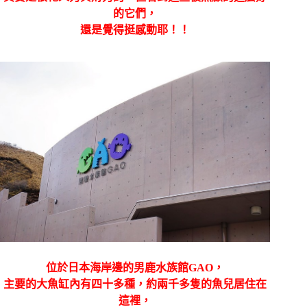
的它們，
還是覺得挺感動耶！！
位於日本海岸邊的男鹿水族館GAO，
主要的大魚缸內有四十多種，約兩千多隻的魚兒居住在
這裡，