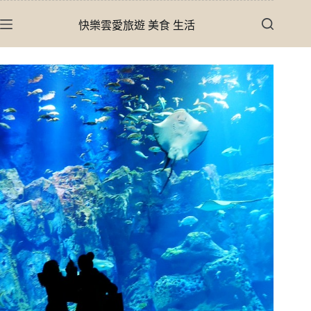
跳
快樂雲愛旅遊 美食 生活
至
主
要
內
容