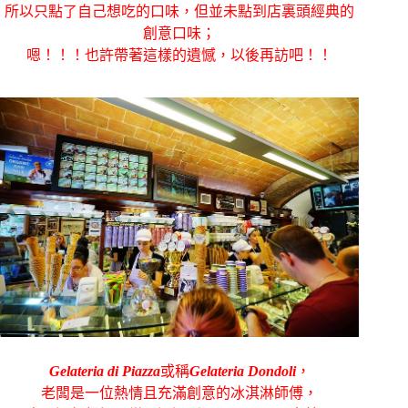
所以只點了自己想吃的口味，但並未點到店裏頭經典的
創意口味；
嗯！！！也許帶著這樣的遺憾，以後再訪吧！！
Gelateria di Piazza
或稱
Gelateria Dondoli
，
老闆是一位熱情且充滿創意的冰淇淋師傅，