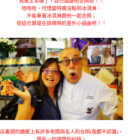
真是太幸運了，自己還跟他合照耶！！
哈哈哈，可惜當時還沒點到冰淇淋，
不能拿著冰淇淋跟他一起合照；
但
這也算是在排隊時的意外小插曲吧！！
店裏頭的牆壁上有許多老闆與名人的合照(我都不認識)，
還有一些得獎的紀錄，