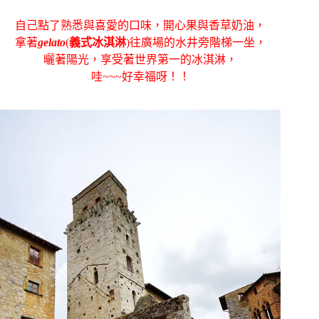
自己點了熟悉與喜愛的口味，開心果與香草奶油，
拿著
gelato
(
義式冰淇淋
)往廣場的水井旁階梯一坐，
曬著陽光，享受著世界第一的冰淇淋，
哇~~~好幸福呀！！