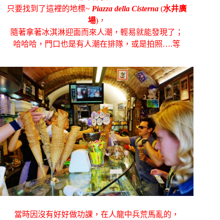
只要找到了這裡的地標~
Piazza della Cisterna
(
水井廣
場
)，
隨著拿著冰淇淋迎面而來人潮，輕易就能發現了；
哈哈哈，門口也是有人潮在排隊，或是拍照….等
當時因沒有好好做功課，在人龍中兵荒馬亂的，