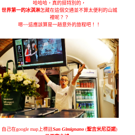
哈哈哈，真的挺特別的，
世界第一的冰淇淋
怎藏在這個交通並不算太便利的山城
裡呢？？
嗯~~這應該算是一趟意外的旅程吧！！
自己在google map上標註
San Gimignano
(
聖吉米尼亞諾
)