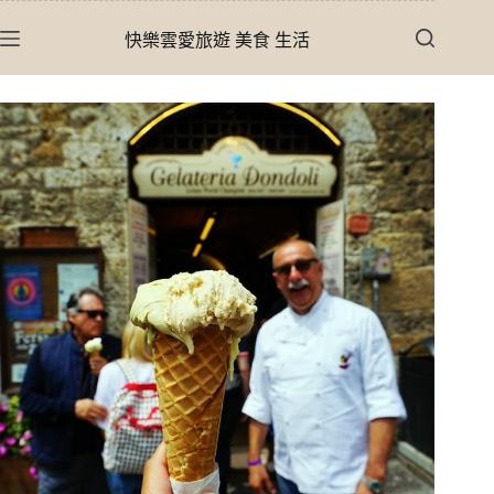
跳
快樂雲愛旅遊 美食 生活
至
主
要
內
容