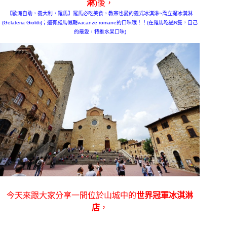
淋)
後，
【歐洲自助，義大利，羅馬】羅馬必吃美食，教宗也愛的義式冰淇淋~喬立提冰淇淋
(Gelateria Giolitti)；還有羅馬假期vacanze romane的口味哦！！(在羅馬吃過N隻，自己
的最愛，特推水果口味)
今天來跟大家分享一間位於山城中的
世界冠軍冰淇淋
店
，