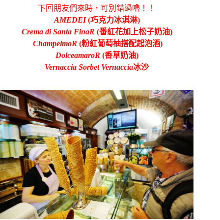
下回朋友們來時，可別錯過嚕！！
AMEDEI
(巧克力冰淇淋)
Crema di Santa FinaR
(番紅花加上松子奶油)
ChampelmoR
(粉紅葡萄柚搭配起泡酒)
DolceamaroR
(香草奶油)
Vernaccia Sorbet Vernaccia
冰沙