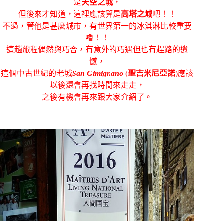
是
天空之城
，
但後來才知道，這裡應該算是
高塔之城
吧！！
不過，管他是甚麼城市，有世界第一的冰淇淋比較重要
嚕！！
這趟旅程偶然與巧合，有意外的巧遇但也有趕路的遺
憾，
這個中古世紀的老城
San Gimignano
(
聖吉米尼亞諾
)應該
以後還會再找時間來走走，
之後有機會再來跟大家介紹了。