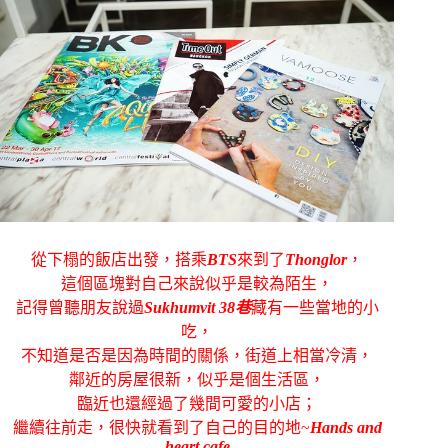
從下榻的飯店出發，搭乘
BTS
來到了
Thonglor
，
這個區塊對自己來說似乎是較為陌生，
記得曾聽朋友說過
Sukhumvit 38巷
藏有一些當地的小
吃，
不知道是否是因為時間的關係，街道上相當冷清，
鄰近的房屋很新，似乎是個生活區，
臨近也還經過了幾間可愛的小店；
繼續往前走，很快就看到了自己的目的地~
Hands and
heart cafe