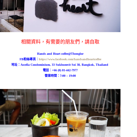
相關資料，有需要的朋友們，請自取
Hands and Heart coffee@Thonglor
FB粉絲專頁：
https://www.facebook.com/handsandheartcoffee
地址：Ascella Condominium, 33 Sukhumvit Soi 38, Bangkok, Thailand
電話：+66 (0) 81-442-7977
營業時間：7:00 – 19:00