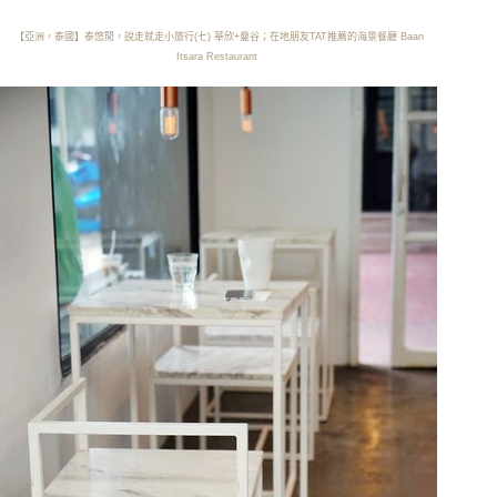
【亞洲，泰國】泰悠閒，說走就走小旅行(七) 華欣+曼谷；在地朋友TAT推薦的海景餐廳 Baan
Itsara Restaurant