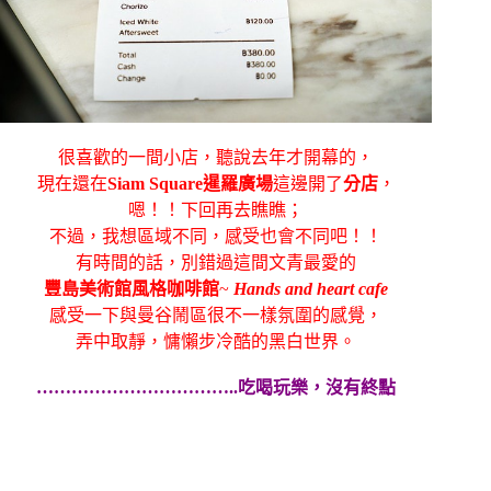
很喜歡的一間小店，聽說去年才開幕的，
現在還在
Siam Square暹羅廣場
這邊開了
分店
，
嗯！！下回再去瞧瞧；
不過，我想區域不同，感受也會不同吧！！
有時間的話，別錯過這間文青最愛的
豐島美術館風格咖啡館
~
 Hands and heart cafe
感受一下與曼谷鬧區很不一樣氛圍的感覺，
弄中取靜，慵懶步冷酷的黑白世界。
……………………………..吃喝玩樂，沒有終點