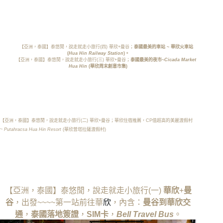
【亞洲，泰國】泰悠閒，說走就走小旅行(四) 華欣+曼谷；
泰國最美的車站 ~ 華欣火車站
(
Hua Hin Railway Station
)。
【亞洲，泰國】泰悠閒，說走就走小旅行(三) 華欣+曼谷；
泰國最美的夜市~
Cicada Market
Hua Hin
(華欣周末創意市集)
【亞洲，泰國】泰悠閒，說走就走小旅行(二) 華欣+曼谷；華欣住宿推薦，
CP值超高的美麗渡假村
~
Putahracsa Hua Hin Resort
(
華欣普塔拉薩渡假村
)
【亞洲，泰國】泰悠閒，說走就走小旅行(一)
華欣
+
曼
谷
，出發~~~~第一站前往
華
欣
，內含：
曼谷到華欣交
通
，
泰國落地簽證
，
SIM卡
，
Bell Travel Bus
。