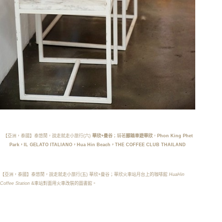
【亞洲，泰國】泰悠閒，說走就走小旅行(六)
華欣+曼谷
；騎
著
腳踏車遊華欣
，
Phon King Phet
Park，IL GELATO ITALIANO，Hua Hin Beach，THE COFFEE CLUB THAILAND
【亞洲，泰國】泰悠閒，說走就走小旅行(五)
華欣
+
曼谷
；華欣火車站月台上的咖啡館
HuaHin
Coffee Station
&車站
對面用火車改裝的圖書館
。