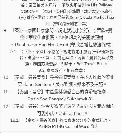
谷；泰國最美的車站 ~ 華欣火車站(Hua Hin Railway
Station)。 【亞洲，泰國】泰悠閒，說走就走小旅行
(三) 華欣+曼谷；泰國最美的夜市~Cicada Market Hua
Hin (華欣周末創意市集)
【亞洲，泰國】泰悠閒，說走就走小旅行(二) 華欣+曼
谷；華欣住宿推薦，CP值超高的美麗渡假村
~ Putahracsa Hua Hin Resort (華欣普塔拉薩渡假村)
【亞洲，泰國】泰悠閒，說走就走小旅行(一) 華欣+曼
谷，出發~~~~第一站前往華欣，內含：曼谷到華欣交
通，泰國落地簽證，SIM卡，Bell Travel Bus。
泰國近期，相關文章：
【泰國，曼谷美食】曼谷經濟美食，在地人推薦的泰北
菜 Baan Somtum，美味到讓人都來不及拍照。
【泰國，曼谷】市區叢林寵愛自己的貴婦級按摩，
Oasis Spa Bangkok Sukhumvit 31。
【泰國，曼谷】你今天微笑了嗎？？意外闖入巷弄間的
可愛小店，Cafe at Ease。
【泰國，曼谷美食】經濟實惠又好吃的泰式料理，
TALING PLING Central World 分店