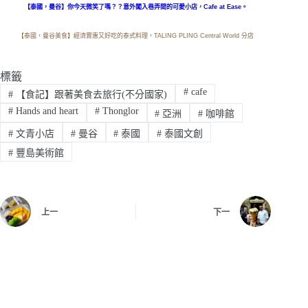
【泰國，曼谷】你今天微笑了嗎？？意外闖入巷弄間的可愛小店，Cafe at Ease。
【泰國，曼谷美食】經濟實惠又好吃的泰式料理，TALING PLING Central World 分店
標籤
#
cafe
#
【食記】跟著美食去旅行(不分國家)
#
Hands and heart
#
Thonglor
#
亞洲
#
咖啡館
#
文青小店
#
曼谷
#
泰國
#
泰國文創
#
豐島美術館
上一
下一