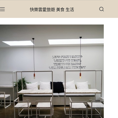
跳
快樂雲愛旅遊 美食 生活
至
主
要
內
容