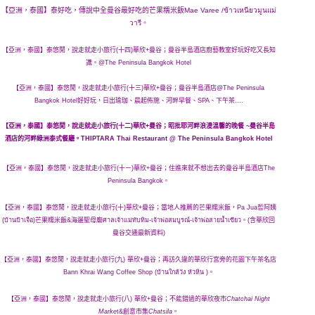
【亞洲，泰國】泰好吃，傳說中全曼谷最好吃的芒果糯米飯Mae Varee /ข้าวเหนียวมูนแม่
วารี。
【亞洲，泰國】泰悠閒，說走就走小旅行(十四)華欣+曼谷；曼谷半島酒店廚藝教室好玩好吃又長知
識。@The Peninsula Bangkok Hotel
【亞洲，泰國】泰悠閒，說走就走小旅行(十三)華欣+曼谷；曼谷半島酒店@The Peninsula
Bangkok Hotel好好玩，日出瑜珈、晨起佈施、河畔早餐、SPA、下午茶….
【亞洲，泰國】泰悠閒，說走就走小旅行(十二)華欣+曼谷；昭批耶河​畔浪漫溫馨的晚餐 ~曼谷半島
酒店的河畔綠洲泰式餐廳。THIPTARA Thai Restaurant @ The Peninsula Bangkok Hotel
【亞洲，泰國】泰悠閒，說走就走小旅行(十ㄧ)華欣+曼谷；住進來就不想出去的曼谷半島酒店The
Peninsula Bangkok。
【亞洲，泰國】泰悠閒，說走就走小旅行(十)華欣+曼谷；當地人推薦的芒果糯米飯，Pa Jua哲阿姨
(บ้านป้าเจือ)芒果糯米飯&海邊聖母廟ศาลเจ้าแม่ทับทิม-เจ้าพ่อสมบูรณ์-เจ้าพ่อสายน้ำเขียว。(含華欣回
曼谷交通最新資料)
【亞洲，泰國】泰悠閒，說走就走小旅行(九) 華欣+曼谷；再訪久違的華欣行宮旁的花園下午茶名店
Bann Khrai Wang Coffee Shop (บ้านใกล้วัง หัวหิน )。
【亞洲，
泰國
】泰悠閒，說走就走小旅行(八)
華欣
+曼谷；不能錯過的
華欣夜市
Chatchai Night
Marke
t&創意市集
Chatsila
。