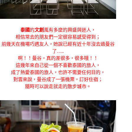
泰國
的
文創
風有多麼的興盛與迷人，
相信常去的朋友們一定很容易感受得到；
前幾天在機場巧遇友人，她說已經有近十年沒去過曼谷
了…..
啊！！曼谷，真的差很多，很多哦！！
這幾年來自己從一個不喜歡泰國的旅人，
成了熱愛泰國的旅人，也許不需要任何目的，
對雲來說，曼谷成了一張機票，訂好住宿；
隨時可以說走就走的散步城市。