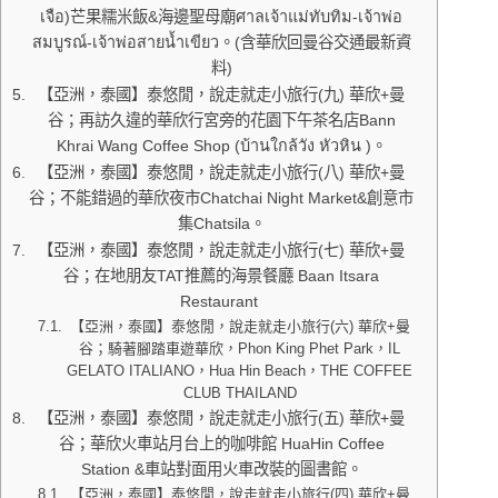
เจือ)芒果糯米飯&海邊聖母廟ศาลเจ้าแม่ทับทิม-เจ้าพ่อ
สมบูรณ์-เจ้าพ่อสายน้ำเขียว。(含華欣回曼谷交通最新資
料)
【亞洲，泰國】泰悠閒，說走就走小旅行(九) 華欣+曼
谷；再訪久違的華欣行宮旁的花園下午茶名店Bann
Khrai Wang Coffee Shop (บ้านใกล้วัง หัวหิน )。
【亞洲，泰國】泰悠閒，說走就走小旅行(八) 華欣+曼
谷；不能錯過的華欣夜市Chatchai Night Market&創意市
集Chatsila。
【亞洲，泰國】泰悠閒，說走就走小旅行(七) 華欣+曼
谷；在地朋友TAT推薦的海景餐廳 Baan Itsara
Restaurant
【亞洲，泰國】泰悠閒，說走就走小旅行(六) 華欣+曼
谷；騎著腳踏車遊華欣，Phon King Phet Park，IL
GELATO ITALIANO，Hua Hin Beach，THE COFFEE
CLUB THAILAND
【亞洲，泰國】泰悠閒，說走就走小旅行(五) 華欣+曼
谷；華欣火車站月台上的咖啡館 HuaHin Coffee
Station &車站對面用火車改裝的圖書館。
【亞洲，泰國】泰悠閒，說走就走小旅行(四) 華欣+曼