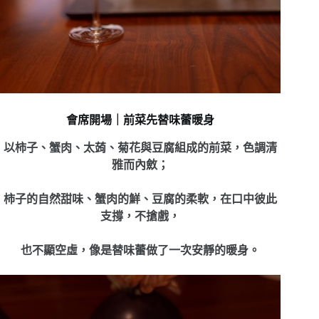
會席開場｜前菜先替味蕾暖身
以柿子、蟹肉、太蒟、菊花與豆腐組成的前菜，色調清
雅而內斂；
柿子的自然甜味、蟹肉的鮮、豆腐的柔軟，在口中彼此
支撐，不搶戲，
也不顯空虛，像是替味蕾做了一次安靜的暖身。