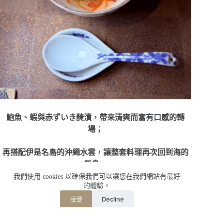
鮑魚、蝦與赤ずいき醃漬，帶來清爽而富有口感的轉
場；
再搭配伊是名島的沖繩水雲，讓整套料理再次回到海的
氣息。
我們使用 cookies 以確保我們可以讓您在我們網站有最好
的體驗。
Decline
接受