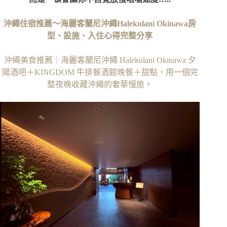
沖繩住宿推薦～海麗客蘭尼沖繩Halekulani Okinawa房
型、設施、入住心得完整分享
沖繩美食推薦｜海麗客蘭尼沖繩 Halekulani Okinawa 夕
陽酒吧＋KINGDOM 牛排餐酒館晚餐＋甜點，用一個完
整夜晚收藏沖繩的奢華慢旅。