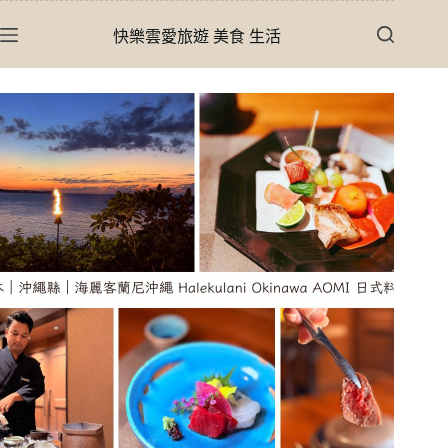
跳
快樂雲愛旅遊 美食 生活
至
主
要
內
容