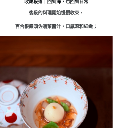
收尾段落｜回到海，也回到日常
後段的料理開始慢慢收束，
百合根饅頭佐蔬菜醬汁，口感溫和細緻；