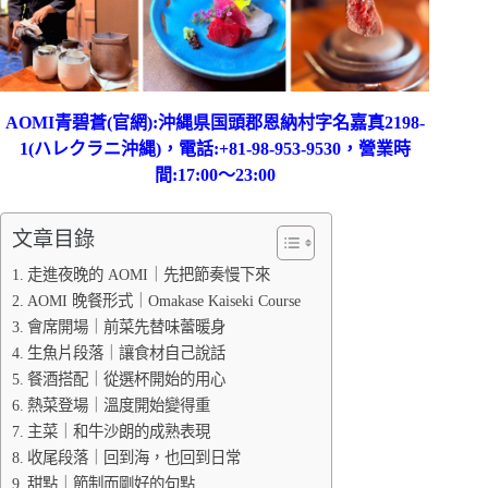
AOMI青碧蒼(
官網
):沖縄県国頭郡恩納村字名嘉真2198-
1(ハレクラニ沖縄)，電話:+81-98-953-9530，營業時
間:17:00～23:00
文章目錄
走進夜晚的 AOMI｜先把節奏慢下來
AOMI 晚餐形式｜Omakase Kaiseki Course
會席開場｜前菜先替味蕾暖身
生魚片段落｜讓食材自己說話
餐酒搭配｜從選杯開始的用心
熱菜登場｜溫度開始變得重
主菜｜和牛沙朗的成熟表現
收尾段落｜回到海，也回到日常
甜點｜節制而剛好的句點