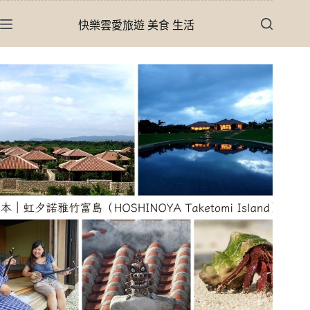
跳
快樂雲愛旅遊 美食 生活
至
主
要
內
容