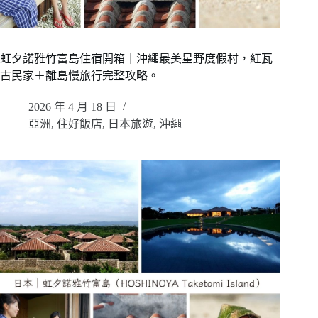
虹夕諾雅竹富島住宿開箱｜沖繩最美星野度假村，紅瓦
古民家＋離島慢旅行完整攻略。
2026 年 4 月 18 日
亞洲
,
住好飯店
,
日本旅遊
,
沖繩