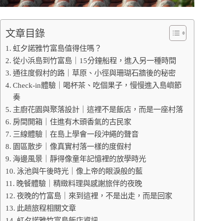
文章目錄
虹夕諾雅竹富島值得住嗎？
從小浜島到竹富島｜15分鐘船程，進入另一種時間
通往度假村的路｜草原、小徑與珊瑚石牆後的秘密
Check-in體驗｜喝杯茶、吃個果子，慢慢進入島嶼節
奏
主廚花園與聚落設計｜這裡不是飯店，而是一座村落
房間開箱｜住進有木頭香氣的古民家
三線體驗｜在島上學會一段沖繩的聲音
園區散步｜像真實村落一樣的度假村
海邊風景｜靜得像童年記憶裡的放學時光
泳池與午後時光｜像上帝的眼淚般的藍
晚餐體驗｜精緻料理與感謝旅伴的夜晚
夜晚的竹富島｜來到這裡，不是出走，而是回家
此趟旅程相關文章
虹夕諾雅竹富島飯店資訊