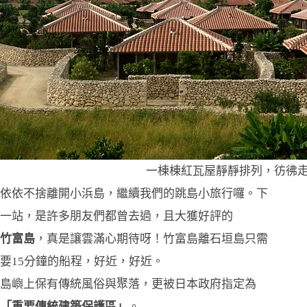
一棟棟紅瓦屋靜靜排列，彷彿
依依不捨離開小浜島，繼續我們的跳島小旅行囉。下
一站，是許多朋友們都曾去過，且大獲好評的
竹富島
，真是讓雲滿心期待呀！竹富島離石垣島只需
要15分鐘的船程，好近，好近。
島嶼上保有傳統風俗與聚落，更被日本政府指定為
「重要傳統建築保護區」
。