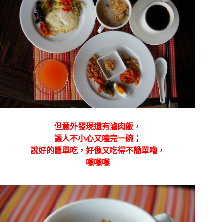
但意外發現還有滷肉飯，
讓人不小心又嗑完一碗；
說好的簡單吃，好像又吃得不簡單嚕，
嘿嘿嘿