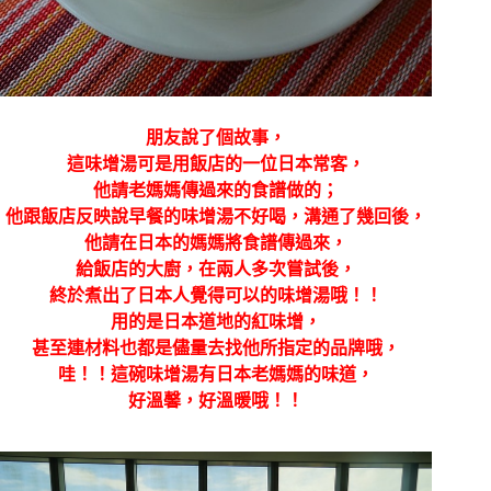
朋友說了個故事，
這味增湯可是用飯店的一位日本常客，
他請老媽媽傳過來的食譜做的；
他跟飯店反映說早餐的味增湯不好喝，溝通了幾回後，
他請在日本的媽媽將食譜傳過來，
給飯店的大廚，在兩人多次嘗試後，
終於煮出了日本人覺得可以的味增湯哦！！
用的是日本道地的紅味增，
甚至連材料也都是儘量去找他所指定的品牌哦，
哇！！這碗味增湯有日本老媽媽的味道，
好溫馨，好溫暖哦！！