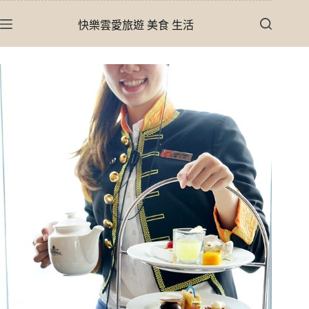
跳
快樂雲愛旅遊 美食 生活
至
主
要
內
容