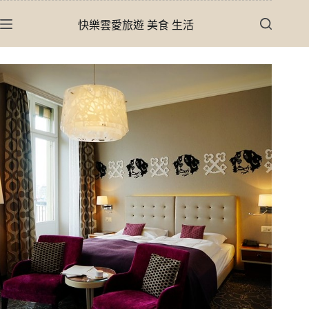
跳
快樂雲愛旅遊 美食 生活
至
主
要
內
容