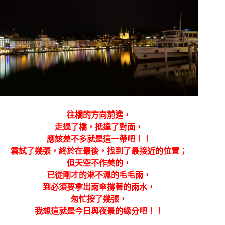
往橋的方向前進，
走過了橋，抵達了對面，
應該差不多就是這一帶吧！！
雲試了幾張，終於在最後，找到了最接近的位置；
但天空不作美的，
已從剛才的淋不濕的毛毛雨，
到必須要拿出雨傘撐著的雨水，
匆忙按了幾張，
我想這就是今日與夜景的緣分吧！！