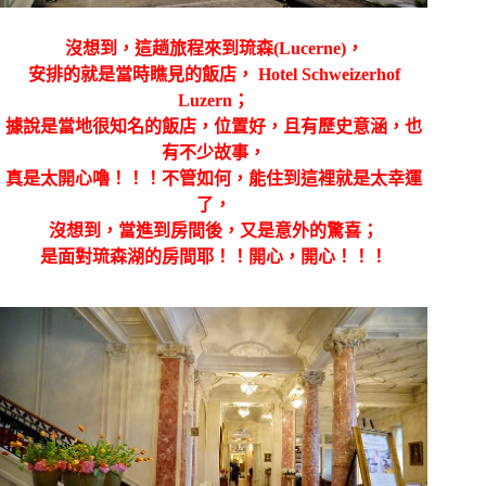
沒想到，這趟旅程來到琉森(Lucerne)，
安排的就是當時瞧見的飯店， Hotel Schweizerhof
Luzern；
據說是當地很知名的飯店，位置好，且有歷史意涵，也
有不少故事，
真是太開心嚕！！！不管如何，能住到這裡就是太幸運
了，
沒想到，當進到房間後，又是意外的驚喜；
是面對琉森湖的房間耶！！開心，開心！！！