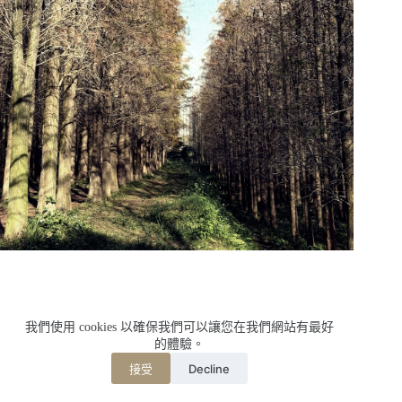
標籤
我們使用 cookies 以確保我們可以讓您在我們網站有最好
#
Artisan Coffee Shop
#
Best Cafe in Yangmei
的體驗。
#
Best Coffee in Taoyuan
#
Cafe Hopping Taiwan
Decline
接受
#
Coffee Lovers Taiwan
#
Coffee Roastery Taiwan