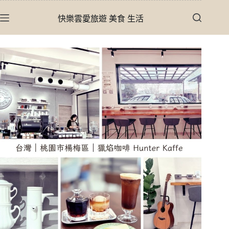
跳
快樂雲愛旅遊 美食 生活
至
主
要
內
容