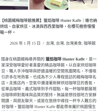
【桃園楊梅咖啡館推薦】獵焰咖啡 Hunter Kaffe｜維也納
烘焙、自家烘豆、冰滴與西西里咖啡，在櫻花樹旁慢慢
喝一杯。
2026 年 1 月 15 日
台灣
,
台灣
,
台灣美食
,
咖啡館
隱身在桃園楊梅巷弄間的
獵焰咖啡 Hunter Kaffe
，是一
家深受咖啡愛好者喜愛的精品咖啡館。以自家烘焙咖啡
豆、職人手沖咖啡與舒適溫暖的空間氛圍聞名，不僅吸
引許多在地熟客，也成為不少人專程造訪的楊梅咖啡名
店。走進店內，空氣中瀰漫著新鮮烘焙咖啡豆的香氣，
從單品咖啡、義式咖啡到手作甜點，每一杯咖啡都展現
出咖啡師對風味與品質的堅持。無論是想找個地方安靜
閱讀、與朋友聊天，或是在旅途中尋找一杯令人難忘的
好咖啡，獵焰咖啡 Hunter Kaffe 都能帶來屬於桃園慢生