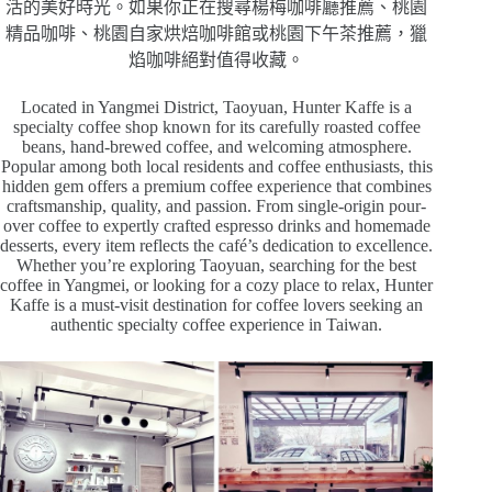
活的美好時光。如果你正在搜尋楊梅咖啡廳推薦、桃園
精品咖啡、桃園自家烘焙咖啡館或桃園下午茶推薦，獵
焰咖啡絕對值得收藏。
Located in Yangmei District, Taoyuan, Hunter Kaffe is a
specialty coffee shop known for its carefully roasted coffee
beans, hand-brewed coffee, and welcoming atmosphere.
Popular among both local residents and coffee enthusiasts, this
hidden gem offers a premium coffee experience that combines
craftsmanship, quality, and passion. From single-origin pour-
over coffee to expertly crafted espresso drinks and homemade
desserts, every item reflects the café’s dedication to excellence.
Whether you’re exploring Taoyuan, searching for the best
coffee in Yangmei, or looking for a cozy place to relax, Hunter
Kaffe is a must-visit destination for coffee lovers seeking an
authentic specialty coffee experience in Taiwan.