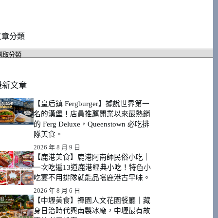
文章分類
文
章
分
類
最新文章
【皇后鎮 Fergburger】據說世界第一
名的漢堡！店員推薦開業以來最熱銷
的 Ferg Deluxe，Queenstown 必吃排
隊美食。
2026 年 8 月 9 日
【鹿港美食】鹿港阿南師民俗小吃｜
一次吃遍13道鹿港經典小吃！特色小
吃宴不用排隊就能品嚐鹿港古早味。
2026 年 8 月 6 日
【中壢美食】禪園人文花園餐廳｜藏
身日治時代興南製冰廠，中壢最有故