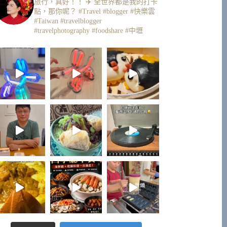
旅行，真好！！ ✈️
全世界都是我的打卡
點，那你呢？
#Travel #blogger #快樂雲
#Taiwan #travelblogger
#travelphotography #foodshare #中壢