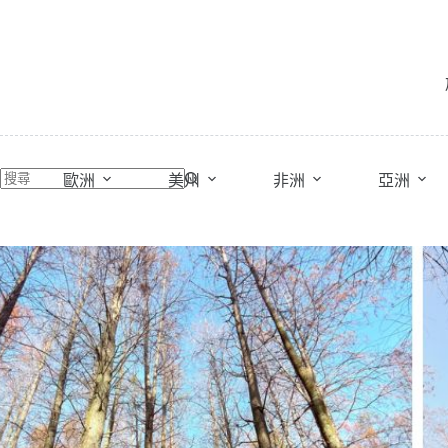
跳
至
主
要
內
容
歐洲
美州
非洲
亞洲