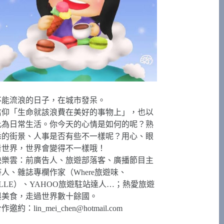
不能流浪的日子，在城市發呆。
信仰「生命就該浪費在美好的事物上」，也以
此為日常生活。你今天的心情是如何的呢？熟
悉的街景、人事是否有些不一樣呢？用心、眼
看世界，世界會變得不一樣哦！
快樂雲：前廣告人、旅遊部落客、廣播節目主
持人、雜誌專欄作家（Where旅遊味、
ELLE）、YAHOO旅遊駐站達人…；熱愛旅遊
與美食，走過世界數十餘國。
合作邀約：
lin_mei_chen@hotmail.com