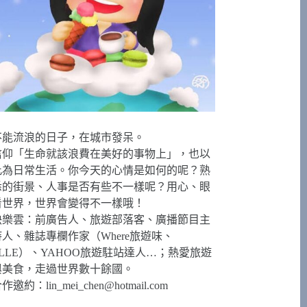
不能流浪的日子，在城市發呆。
信仰「生命就該浪費在美好的事物上」，也以
此為日常生活。你今天的心情是如何的呢？熟
悉的街景、人事是否有些不一樣呢？用心、眼
看世界，世界會變得不一樣哦！
快樂雲：前廣告人、旅遊部落客、廣播節目主
持人、雜誌專欄作家（Where旅遊味、
ELLE）、YAHOO旅遊駐站達人…；熱愛旅遊
與美食，走過世界數十餘國。
合作邀約：
lin_mei_chen@hotmail.com