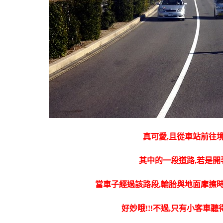
真可愛,且從車站前往
其中的一段道路,若是開
當車子經過該路段,輪胎與地面摩擦
好妙哦!!!不過,只有小客車聽得