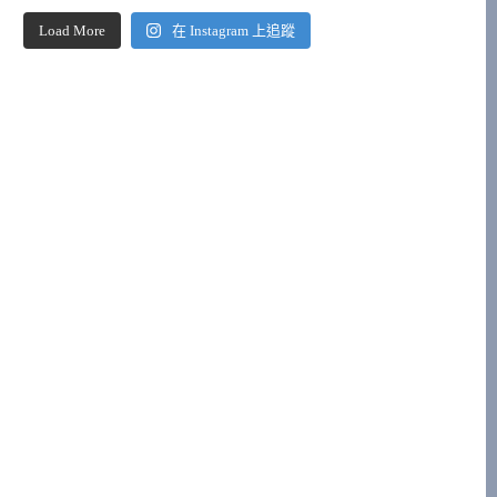
Load More
在 Instagram 上追蹤