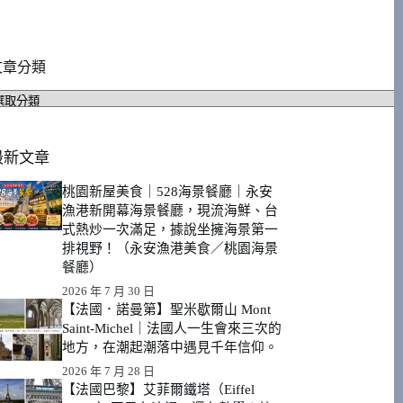
文章分類
文
章
分
類
最新文章
桃園新屋美食｜528海景餐廳｜永安
漁港新開幕海景餐廳，現流海鮮、台
式熱炒一次滿足，據說坐擁海景第一
排視野！（永安漁港美食／桃園海景
餐廳）
2026 年 7 月 30 日
【法國．諾曼第】聖米歇爾山 Mont
Saint-Michel｜法國人一生會來三次的
地方，在潮起潮落中遇見千年信仰。
2026 年 7 月 28 日
【法國巴黎】艾菲爾鐵塔（Eiffel