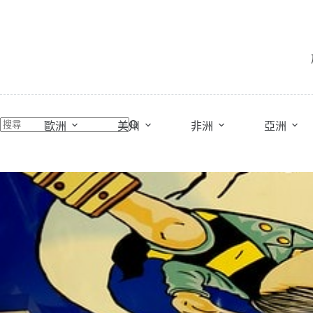
跳
至
主
要
內
容
歐洲
美州
非洲
亞洲