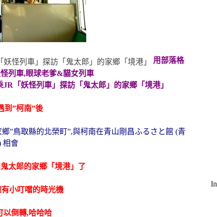
用部落格
 /妖怪列車,眼球老爹&貓女列車
到”柯南”後
”鳥取縣的北榮町”,與柯南在青山剛昌ふるさと館 (青
 相會
到鬼太郎的家鄉「境港」了
I
擁有小叮噹的時光機
以倒轉,哈哈哈