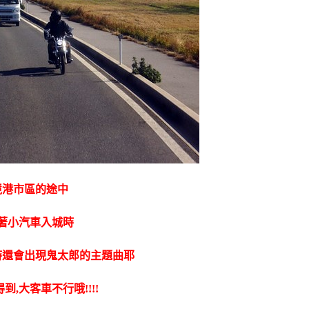
境港市區的途中
著小汽車入城時
時還會出現鬼太郎的主題曲耶
到,大客車不行哦!!!!