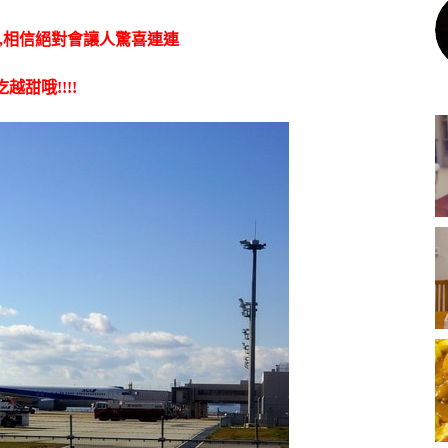
,相信絕對會讓人驚喜連連
越甜哦!!!!