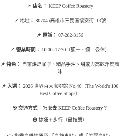
📌
店名：
KEEP Coffee Roastery
📌
地址：
807045高雄市三民區懷安街113號
📌
電話：
07-282-3156
📌
營業時間：
10:00–17:30（週一、週二公休）
📌
特色：
自家烘焙咖啡、精品手沖、甜感與高乾淨度風
味
📌
入選：
2026 世界百大咖啡館 No.46（The World’s 100
Best Coffee Shops）
🧭 交通方式｜怎麼去 KEEP Coffee Roastery？
🚇 捷運＋步行（最推薦）
👉 搭乘高雄捷運至 「高雄車站」或「美麗島站」