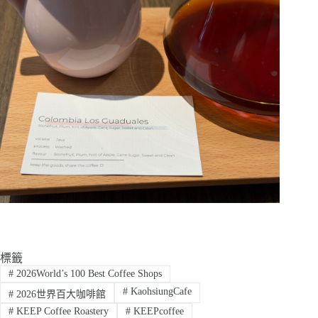
標籤
#
2026World’s 100 Best Coffee Shops
#
KaohsiungCafe
#
2026世界百大咖啡館
#
KEEP Coffee Roastery
#
KEEPcoffee