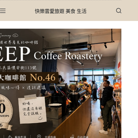
跳
快樂雲愛旅遊 美食 生活
至
主
要
內
容