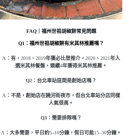
FAQ｜福州世祖胡椒餅常見問題
Q1：福州世祖胡椒餅有米其林推薦嗎？
A
：有，
2018
、
2019
年獲必比登推介，
2020
、
2021
年入
選米其林餐盤，連續
4
年獲得米其林推薦。
Q2：台北車站這間是創始店嗎？
A
：不是，創始店在饒河街夜市，但台北車站分店同樣
人氣很高。
Q3：需要排隊嗎？
A
：大多需要，平日約
5–10
分鐘，假日可能
15–30
分鐘。