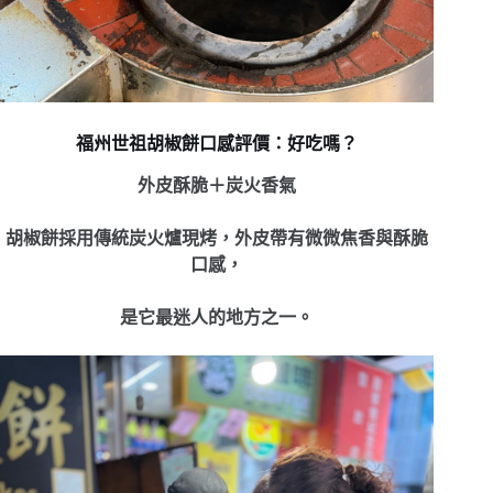
福州世祖胡椒餅口感評價：好吃嗎？
外皮酥脆＋炭火香氣
胡椒餅採用傳統炭火爐現烤，
外皮帶有微微焦香與酥脆
口感，
是它最迷人的地方之一。