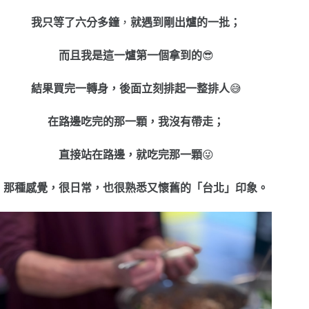
我只等了六分多鐘
，
就遇到剛出爐的一批；
而且
我是這一爐第一個拿到的
😎
結果買完一轉身，
後面立刻排起一整排人
😅
在路邊吃完的那一顆，
我沒有帶走；
直接站在路邊，就吃完那一顆
😜
那種感覺，很日常，
也很熟悉又懷舊的「台北」印象。