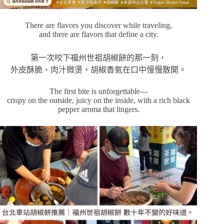
There are flavors you discover while traveling,
and there are flavors that define a city.
第一次咬下福州世祖胡椒餅的那一刻，
外皮酥脆、肉汁微燙，胡椒香氣在口中慢慢散開。
The first bite is unforgettable—
crispy on the outside, juicy on the inside, with a rich black
pepper aroma that lingers.