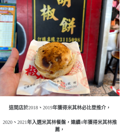
這間店於
2018
、
2019
年獲得米其林必比登推介，
2020
、
2021
年入選米其林餐盤，連續
4
年獲得米其林推
薦，