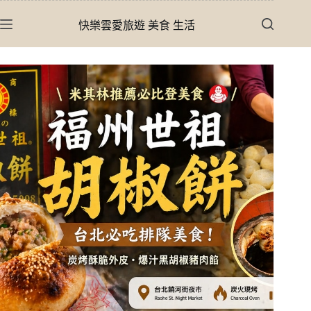
跳
快樂雲愛旅遊 美食 生活
至
主
要
內
容