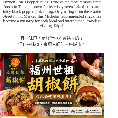
Fuzhou Shizu Pepper Buns is one of the most famous street
foods in Taipei, known for its crispy oven-baked crust and
juicy black pepper pork filling. Originating from the Raohe
Street Night Market, this Michelin-recommended snack has
become a must-try for both local and international travelers
visiting Taipei.
有些味道，是旅行中才會遇見的；
但有些味道，會讓人記住一座城市。