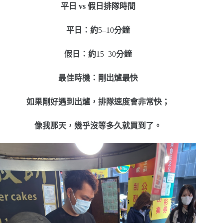
平日 vs 假日排隊時間
平日：約
5–10
分鐘
假日：約
15–30
分鐘
最佳時機：剛出爐最快
如果剛好遇到出爐，
排隊速度會非常快；
像我那天，
幾乎沒等多久就買到了。