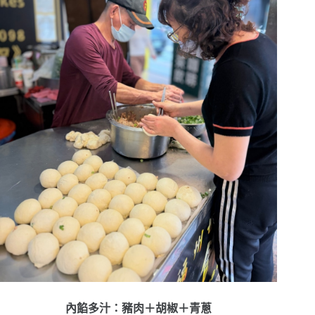
內餡多汁：豬肉＋胡椒＋青蔥